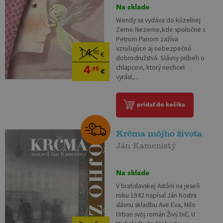
Na sklade
Wendy sa vydáva do kúzelnej
Zeme Nezeme,kde spoločne s
Petrom Panom zažíva
vzrušujúce aj nebezpečné
14
,90
€
dobrodružstvá. Slávny príbeh o
4
chlapcovi, ktorý nechcel
,95
€
vyrásť,...
pridať do košíka
Krčma môjho života
Ján Kamenistý
Na sklade
V bratislavskej Astórii na jeseň
roku 1942 napísal Ján Kostra
slávnu skladbu Ave Eva, Milo
Urban svoj román Živý bič, U