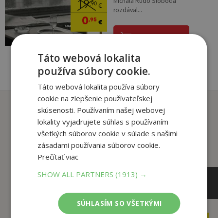
Michala Rudo Sloboda
19
,90
€
rozdával...
0
,95
€
pridať do košíka
Táto webová lokalita
používa súbory cookie.
Táto webová lokalita používa súbory
cookie na zlepšenie používateľskej
Zákazníci, ktorí si kúpili
skúsenosti. Používaním našej webovej
tento titul si tiež kúpili
lokality vyjadrujete súhlas s používaním
všetkých súborov cookie v súlade s našimi
zásadami používania súborov cookie.
Prečítať viac
SHOW ALL PARTNERS
(1913) →
SÚHLASÍM SO VŠETKÝMI
19
,90
€