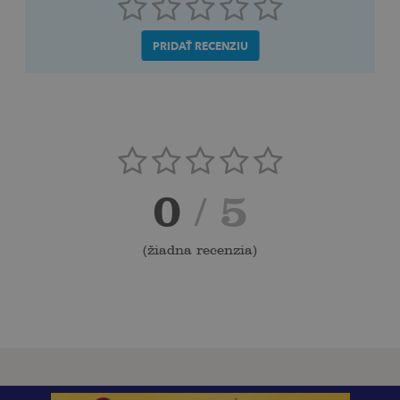
PRIDAŤ RECENZIU
0
/ 5
(
žiadna recenzia
)