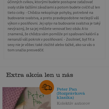
účinných cvikov, ktorými budete postupne zaťažovať
svaly stále ťažšími závažiami a potom budete cvičiť už len
tieto cviky. - Chôdza nekopíruje pohyby, potrebné na
budovanie svalstva, a preto pravdepodobne nezlepší váš
výkon v posilňovni. Jej vplyv na budovanie svalstva je taký
nevýrazný, že sa jej môžete venovať bez obáv. A to
znamená, že chôdza vám pomôže pri spaľovaní kalórií a
nenaruší váš pokrok v posilňovaní. - Zosilnieť, byť fit a
sexy nie je vôbec také zložité alebo ťažké, ako sa vás o
tom snažia presvedčiť.
Extra akcia len u nás
Peter Pan
(Rozprávková
klasika)
Kolektív autorov