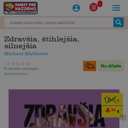
0
Zdravšia, štíhlejšia,
silnejšia
Michael Matthews
Na sklade
0
(
žiadna recenzia
)
pridať recenziu »
16
,90
€
4
,95
€