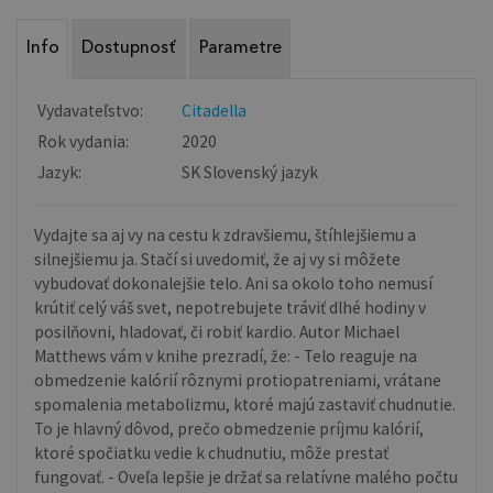
Info
Dostupnosť
Parametre
Vydavateľstvo:
Citadella
Rok vydania:
2020
Jazyk:
SK Slovenský jazyk
Vydajte sa aj vy na cestu k zdravšiemu, štíhlejšiemu a
silnejšiemu ja. Stačí si uvedomiť, že aj vy si môžete
vybudovať dokonalejšie telo. Ani sa okolo toho nemusí
krútiť celý váš svet, nepotrebujete tráviť dlhé hodiny v
posilňovni, hladovať, či robiť kardio. Autor Michael
Matthews vám v knihe prezradí, že: - Telo reaguje na
obmedzenie kalórií rôznymi protiopatreniami, vrátane
spomalenia metabolizmu, ktoré majú zastaviť chudnutie.
To je hlavný dôvod, prečo obmedzenie príjmu kalórií,
ktoré spočiatku vedie k chudnutiu, môže prestať
fungovať. - Oveľa lepšie je držať sa relatívne malého počtu