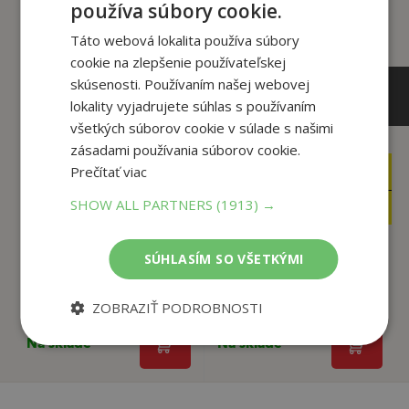
používa súbory cookie.
Táto webová lokalita používa súbory
cookie na zlepšenie používateľskej
skúsenosti. Používaním našej webovej
lokality vyjadrujete súhlas s používaním
všetkých súborov cookie v súlade s našimi
zásadami používania súborov cookie.
Prečítať viac
14
14
,90
,90
€
€
4
6
SHOW ALL PARTNERS
(1913) →
,95
,95
€
€
SÚHLASÍM SO VŠETKÝMI
Dobré miesto pre
Prach alebo popol
život
Peter Salner
ZOBRAZIŤ PODROBNOSTI
Daniel Luther
Na sklade
Na sklade