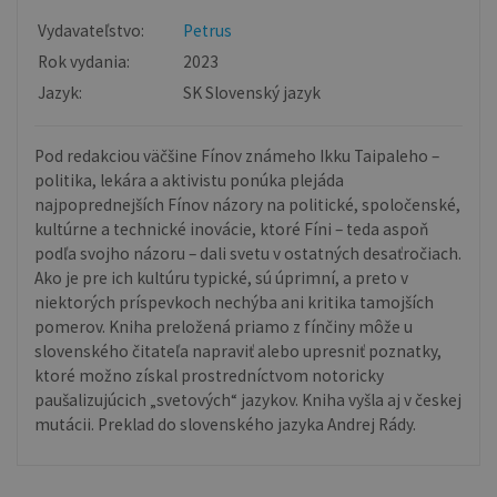
Vydavateľstvo:
Petrus
Rok vydania:
2023
Jazyk:
SK Slovenský jazyk
Pod redakciou väčšine Fínov známeho Ikku Taipaleho –
politika, lekára a aktivistu ponúka plejáda
najpoprednejších Fínov názory na politické, spoločenské,
kultúrne a technické inovácie, ktoré Fíni – teda aspoň
podľa svojho názoru – dali svetu v ostatných desaťročiach.
Ako je pre ich kultúru typické, sú úprimní, a preto v
niektorých príspevkoch nechýba ani kritika tamojších
pomerov. Kniha preložená priamo z fínčiny môže u
slovenského čitateľa napraviť alebo upresniť poznatky,
ktoré možno získal prostredníctvom notoricky
paušalizujúcich „svetových“ jazykov. Kniha vyšla aj v českej
mutácii. Preklad do slovenského jazyka Andrej Rády.