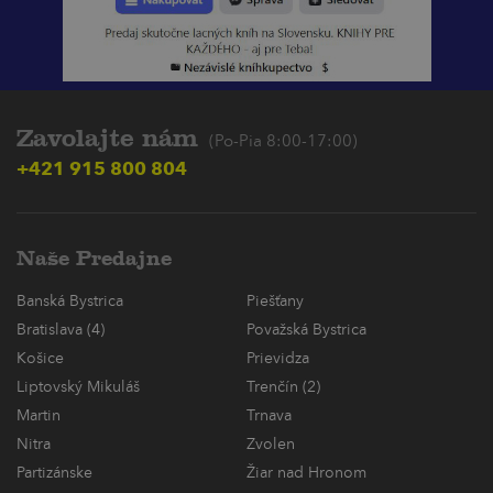
Zavolajte nám
(Po-Pia 8:00-17:00)
+421 915 800 804
Naše Predajne
Banská Bystrica
Piešťany
Bratislava (4)
Považská Bystrica
Košice
Prievidza
Liptovský Mikuláš
Trenčín (2)
Martin
Trnava
Nitra
Zvolen
Partizánske
Žiar nad Hronom