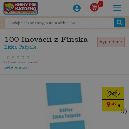
0
100 Inovácií z Fínska
Vypredané
Ilkka Taipale
0
(
žiadna recenzia
)
pridať recenziu »
9
,99
€
9
,49
€