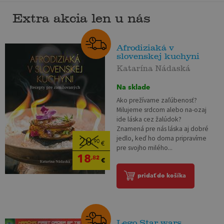
Extra akcia len u nás
Afrodiziaká v
slovenskej kuchyni
Katarína Nádaská
Na sklade
Ako prežívame zaľúbenosť?
Milujeme srdcom alebo na-ozaj
ide láska cez žalúdok?
Znamená pre nás láska aj dobré
jedlo, keď ho doma pripravíme
20
,90
€
pre svojho milého...
18
,82
€
pridať do košíka
Lego Star wars