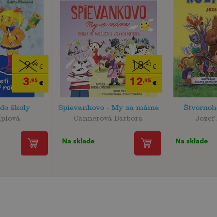
9
18
,99
,90
€
€
3
12
,95
,95
€
€
do školy
Spievankovo - My sa máme
Štvornoh
íplová,
Cannerová Barbora
Jozef 
Na sklade
Na sklade