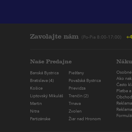
Zavolajte nám
+4
(Po-Pia 8:00-17:00)
Naše Predajne
Náku
Osobné
Banská Bystrica
Piešťany
Ako nak
Bratislava (4)
Považská Bystrica
Často k
Košice
Prievidza
Platba a
Liptovský Mikuláš
Trenčín (2)
Obchod
Reklama
Martin
Trnava
Reklama
Nitra
Zvolen
Formulá
Partizánske
Žiar nad Hronom