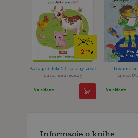
4
,99
€
2
,95
€
Kvíz pre deti 3+ zelený zošit
Tešíme sa 
autor neuvedený
Ljuba Št
Na sklade
Na sklade
Informácie o knihe