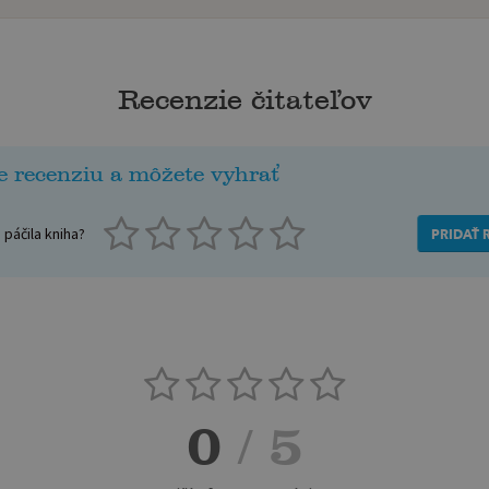
Recenzie čitateľov
e recenziu a môžete vyhrať
páčila kniha?
PRIDAŤ 
0
/ 5