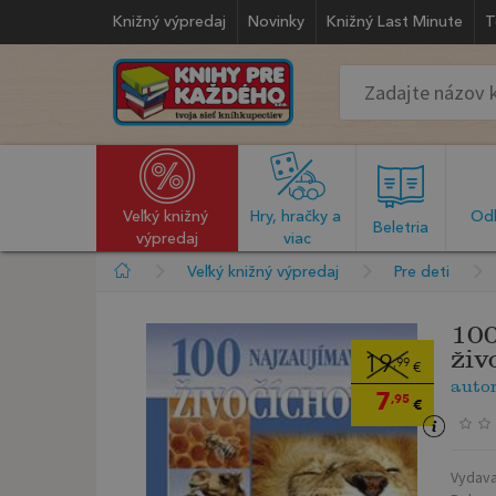
Knižný výpredaj
Novinky
Knižný Last Minute
T
Veľký knižný 
Hry, hračky a 
Odb
  Beletria  
výpredaj
viac
Veľký knižný výpredaj
Pre deti
100
živ
19
,99
€
auto
7
,95
€
Vydava