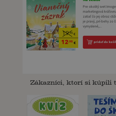
Pre okolitý svet Imog
marketingová kráľovná
zatiaľ čo jej obraz cti
je pravý, prí-behy zo 
vymyslené,...
19
,90
€
12
,95
pridať do koší
€
Zákazníci, ktorí si kúpili t