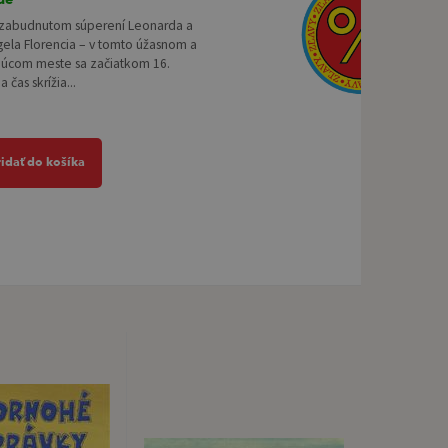
 zabudnutom súperení Leonarda a
ela Florencia – v tomto úžasnom a
júcom meste sa začiatkom 16.
a čas skrížia...
ridať do košíka