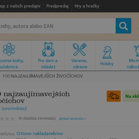
op z našich predajní
Predpredaj
Hry a hračky
orné knihy, 
Pre deti a 
Varenie, 
Motiv
  Hobby  
učebnice
mládež
zdravie
nábož
100 NAJZAUJÍMAVEJŠÍCH ŽIVOČÍCHOV
 najzaujímavejších
Na sk
očíchov
r neuvedený
0
(
žiadna recenzia
)
pridať recenziu »
teľstvo:
Ottovo nakladateľstvo