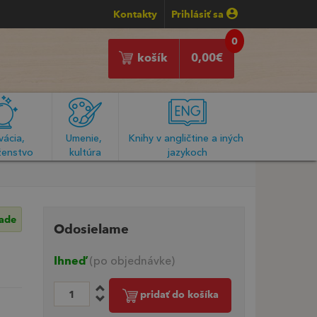
Kontakty
Prihlásiť sa
0
košík
0,00
€
ácia, 
Umenie, 
Knihy v angličtine a iných 
enstvo
kultúra
jazykoch
lade
Odosielame
Ihneď
(po objednávke)
pridať do košíka