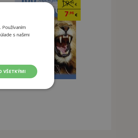
19
,99
€
7
,95
€
. Používaním
úlade s našimi
O VŠETKÝMI