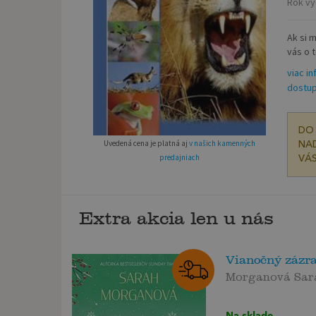
Rok vy
Ak si m
vás o t
viac in
dostup
DO 
Uvedená cena je platná aj
v našich kamenných
NAD
predajniach
VÁS
Extra akcia len u nás
Vianočný zázr
Morganová Sar
Na sklade