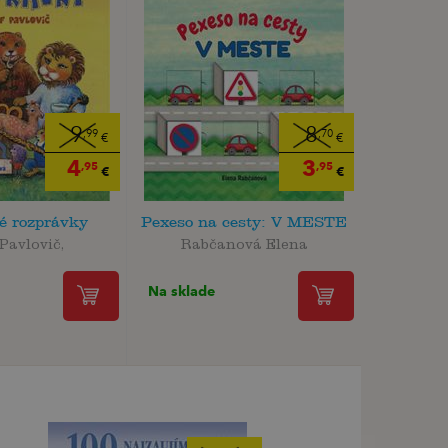
9
8
,99
,70
€
€
4
3
,95
,95
€
€
é rozprávky
Pexeso na cesty: V MESTE
Pavlovič,
Rabčanová Elena
Na sklade