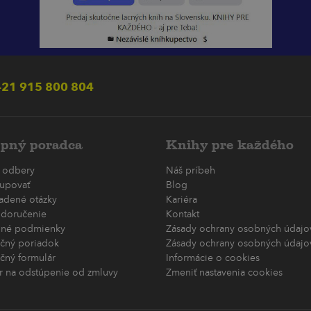
21 915 800 804
pný poradca
Knihy pre každého
 odbery
Náš príbeh
upovať
Blog
ladené otázky
Kariéra
 doručenie
Kontakt
né podmienky
Zásady ochrany osobných údajov
čný poriadok
Zásady ochrany osobných údajov
čný formulár
Informácie o cookies
r na odstúpenie od zmluvy
Zmeniť nastavenia cookies