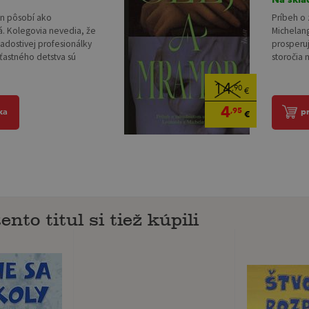
en pôsobí ako
Príbeh o
. Kolegovia nevedia, že
Michelang
žiadostivej profesionálky
prosperu
šťastného detstva sú
storočia n
14
,90
€
4
,95
ka
p
€
ento titul si tiež kúpili