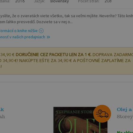
dania:
Jazyk:
Počet strán:
2016
slovenský
208
yslíte, že o zvieratách viete všetko, tak sa veľmi mýlite. Neveríte? Táto kni
om ľahko presvedčí. Dozviete sa v nej o...
formácií o knihe nižšie
nosť v našich predajniach
34,90 €
DORUČENIE CEZ PACKETU LEN ZA 1 €.
DOPRAVA ZADARM
 34,90 €! NAKÚPTE EŠTE ZA 34,90 € A POŠTOVNÉ ZAPLATÍME ZA
!
ak
Olej a
ah
Storey
Na skla