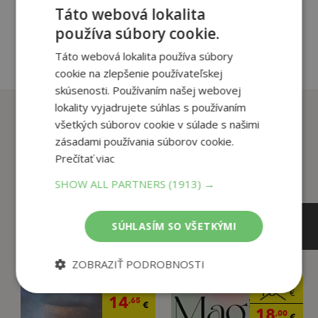
pridať do košíka
Táto webová lokalita
používa súbory cookie.
Táto webová lokalita používa súbory
cookie na zlepšenie používateľskej
skúsenosti. Používaním našej webovej
lokality vyjadrujete súhlas s používaním
Zákazníci, ktorí si kúpili
všetkých súborov cookie v súlade s našimi
tento titul si tiež kúpili
zásadami používania súborov cookie.
Prečítať viac
SHOW ALL PARTNERS
(1913) →
SÚHLASÍM SO VŠETKÝMI
ZOBRAZIŤ PODROBNOSTI
15
,42
€
18
,95
€
14
,65
€
18
,00
€