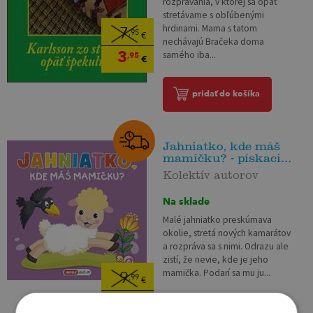
rozprávania, v ktorej sa opäť
stretávame s obľúbenými
hrdinami. Mama s tatom
7
,95
€
nechávajú Bračeka doma
3
samého iba...
,95
€
pridať do košíka
Jahniatko, kde máš
mamičku? - pískaci...
Kolektív autorov
Na sklade
Malé jahniatko preskúmava
okolie, stretá nových kamarátov
a rozpráva sa s nimi. Odrazu ale
zistí, že nevie, kde je jeho
mamička. Podarí sa mu ju...
9
,99
€
9
,49
€