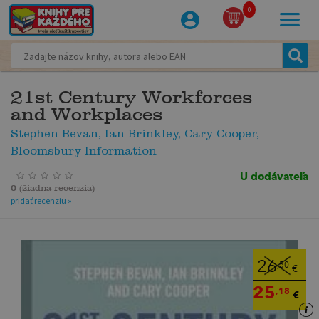
0
21st Century Workforces
and Workplaces
Stephen Bevan, Ian Brinkley, Cary Cooper,
Bloomsbury Information
U dodávateľa
0
(
žiadna recenzia
)
pridať recenziu »
26
,50
€
25
,18
€