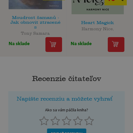
Moudrost šamanů -
Jak obnovit ztracené
Heart Magick
s
Harmony Nice,
Tony Samara
Na sklade
Na sklade
Recenzie čitateľov
Napíšte recenziu a môžete vyhrať
Ako sa vám páčila kniha?