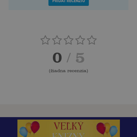
PRIDAŤ RECENZIU
0
/ 5
(
žiadna recenzia
)