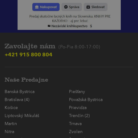
Zavolajte nám
(Po-Pia 8:00-17:00)
+421 915 800 804
Naše Predajne
Banská Bystrica
Piešťany
Bratislava (4)
Považská Bystrica
Košice
Prievidza
Liptovský Mikuláš
Trenčín (2)
Martin
Trnava
Nitra
Zvolen