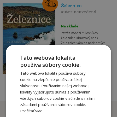
Železnice
autor neuvedený
Na sklade
Patríte medzi milovníkov
železníc? Obrazový atlas
Železnice vám na nádherných
farebných snímkach prináša tie
najzaujímavejšie železničné
29
,90
Táto webová lokalita
€
trate z celého sveta. Okrem
14
samotných kvalitných fotografií
používa súbory cookie.
,95
€
vás...
Táto webová lokalita používa súbory
cookie na zlepšenie používateľskej
pridať do košíka
skúsenosti. Používaním našej webovej
lokality vyjadrujete súhlas s používaním
všetkých súborov cookie v súlade s našimi
zásadami používania súborov cookie.
Zákazníci, ktorí si kúpili
Prečítať viac
tento titul si tiež kúpili