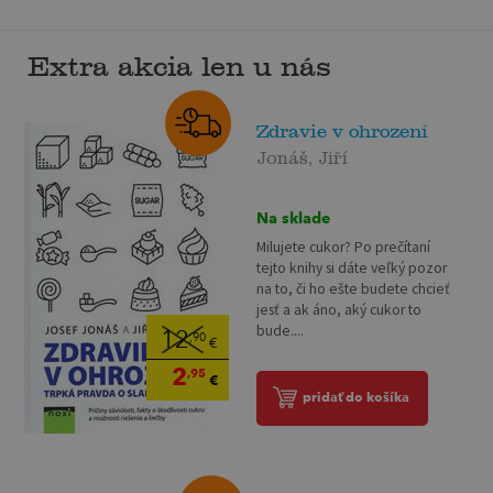
Extra akcia len u nás
Zdravie v ohrození
Jonáš, Jiří
Na sklade
Milujete cukor? Po prečítaní
tejto knihy si dáte veľký pozor
na to, či ho ešte budete chcieť
jesť a ak áno, aký cukor to
bude....
12
,90
€
2
,95
€
pridať do košíka