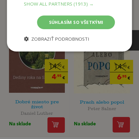
SHOW ALL PARTNERS
(1913) →
SÚHLASÍM SO VŠETKÝMI
ZOBRAZIŤ PODROBNOSTI
14
14
,90
,90
€
€
4
6
,95
,95
€
€
Dobré miesto pre
Prach alebo popol
život
Peter Salner
Daniel Luther
Na sklade
Na sklade