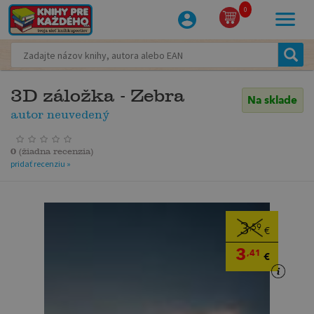
0
3D záložka - Zebra
Na sklade
autor neuvedený
0
(
žiadna recenzia
)
pridať recenziu »
3
,59
€
3
,41
€