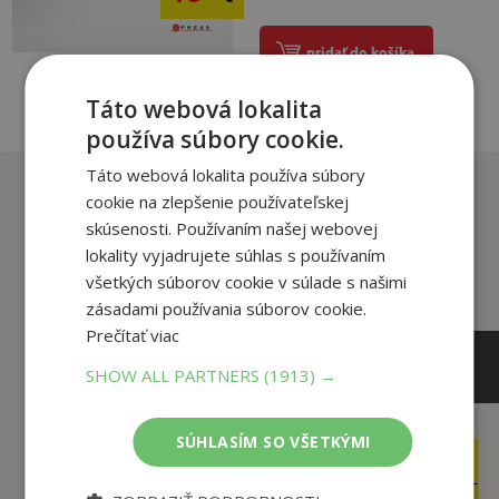
pridať do košíka
Táto webová lokalita
používa súbory cookie.
Táto webová lokalita používa súbory
Zákazníci, ktorí si kúpili
cookie na zlepšenie používateľskej
tento titul si tiež kúpili
skúsenosti. Používaním našej webovej
lokality vyjadrujete súhlas s používaním
všetkých súborov cookie v súlade s našimi
zásadami používania súborov cookie.
Prečítať viac
SHOW ALL PARTNERS
(1913) →
SÚHLASÍM SO VŠETKÝMI
15
,42
€
11
,50
€
14
,65
€
,93