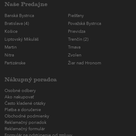
Naše Predajne
Banská Bystrica
Piešťany
Bratislava (4)
Považská Bystrica
Košice
Prievidza
Liptovský Mikuláš
Trenčín (2)
Martin
Trnava
Nitra
Zvolen
Partizánske
Žiar nad Hronom
Nákupný poradca
Osobné odbery
Ako nakupovať
Často kladené otázky
Platba a doručenie
Obchodné podmienky
Reklamačný poriadok
Reklamačný formulár
Formulár na odstúpenie od zmluvy