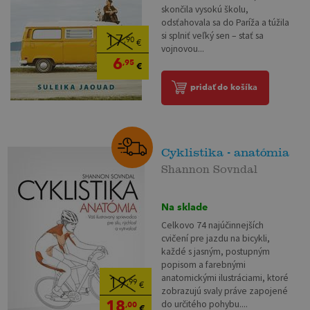
skončila vysokú školu,
odsťahovala sa do Paríža a túžila
si splniť veľký sen – stať sa
17
,90
€
vojnovou...
6
,95
€
pridať do košíka
Cyklistika - anatómia
Shannon Sovndal
Na sklade
Celkovo 74 najúčinnejších
cvičení pre jazdu na bicykli,
každé s jasným, postupným
popisom a farebnými
anatomickými ilustráciami, ktoré
19
,99
€
zobrazujú svaly práve zapojené
18
do určitého pohybu....
,00
€