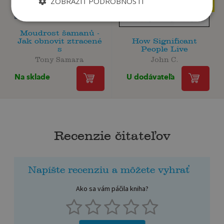
10
ZOBRAZIŤ PODROBNOSTI
€
Moudrost šamanů -
Jak obnovit ztracené
How Significant
s
People Live
Tony Samara
John C.
Na sklade
U dodávateľa
Recenzie čitateľov
Napíšte recenziu a môžete vyhrať
Ako sa vám páčila kniha?