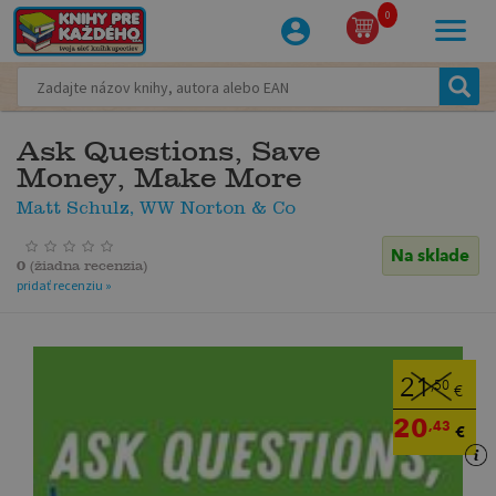
0
Ask Questions, Save
Money, Make More
Matt Schulz, WW Norton & Co
Na sklade
0
(
žiadna recenzia
)
pridať recenziu »
21
,50
€
20
,43
€