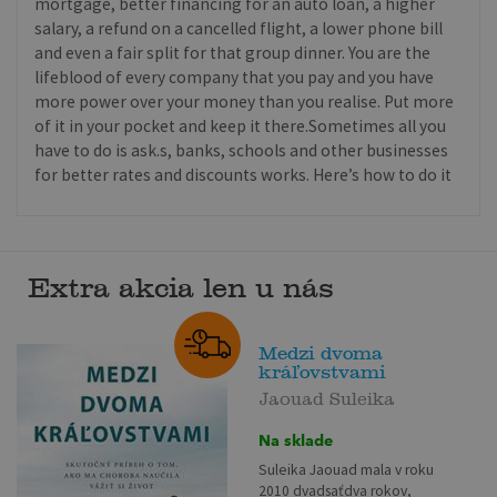
mortgage, better financing for an auto loan, a higher
salary, a refund on a cancelled flight, a lower phone bill
and even a fair split for that group dinner. You are the
lifeblood of every company that you pay and you have
more power over your money than you realise. Put more
of it in your pocket and keep it there.Sometimes all you
have to do is ask.s, banks, schools and other businesses
for better rates and discounts works. Here’s how to do it
Extra akcia len u nás
Medzi dvoma
kráľovstvami
Jaouad Suleika
Na sklade
Suleika Jaouad mala v roku
2010 dvadsaťdva rokov,