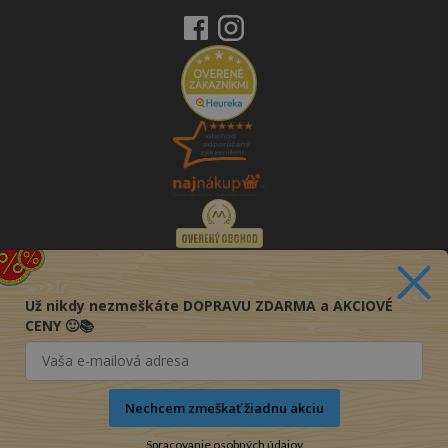
Už nikdy nezmeškáte DOPRAVU ZDARMA a AKCIOVÉ
CENY 🙂📚
Nechcem zmeškať žiadnu akciu
Spracovanie osobných údajov