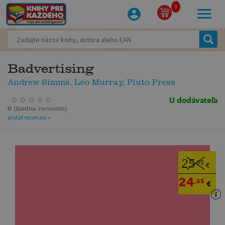
0
Badvertising
Andrew Simms, Leo Murray, Pluto Press
U dodávateľa
0
(
žiadna recenzia
)
pridať recenziu »
25
,95
€
24
,65
€