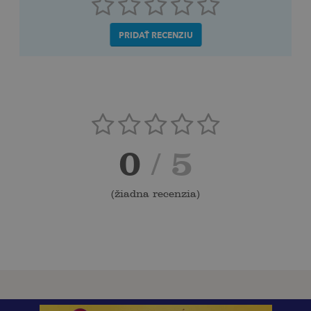
PRIDAŤ RECENZIU
0
/ 5
(
žiadna recenzia
)