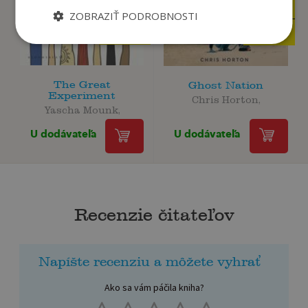
16
21
,50
,95
€
€
ZOBRAZIŤ PODROBNOSTI
15
20
,68
,85
€
€
The Great
Ghost Nation
Experiment
Chris Horton,
Yascha Mounk,
U dodávateľa
U dodávateľa
Recenzie čitateľov
Napíšte recenziu a môžete vyhrať
Ako sa vám páčila kniha?