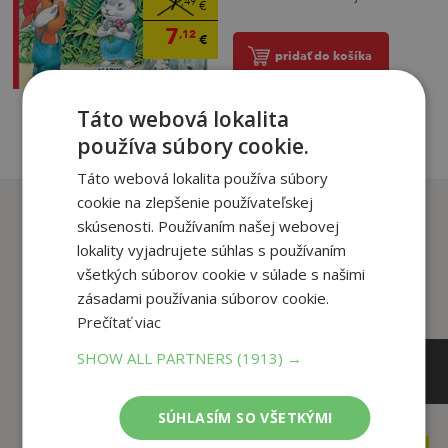
7
,49
€
7
,12
€
pridať do košíka
Táto webová lokalita
používa súbory cookie.
Táto webová lokalita používa súbory
cookie na zlepšenie používateľskej
Zákazníci, ktorí si kúpili
skúsenosti. Používaním našej webovej
tento titul si tiež kúpili
lokality vyjadrujete súhlas s používaním
všetkých súborov cookie v súlade s našimi
zásadami používania súborov cookie.
Prečítať viac
SHOW ALL PARTNERS
(1913) →
SÚHLASÍM SO VŠETKÝMI