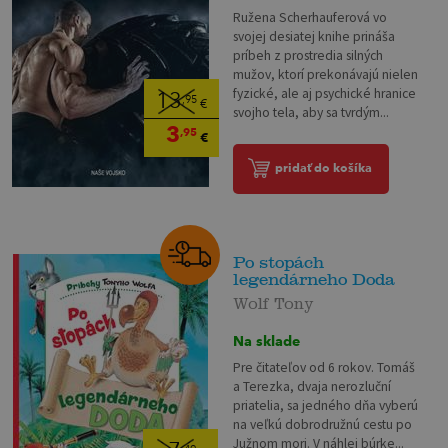
Ružena Scherhauferová vo
svojej desiatej knihe prináša
príbeh z prostredia silných
mužov, ktorí prekonávajú nielen
fyzické, ale aj psychické hranice
13
,95
€
svojho tela, aby sa tvrdým...
3
,95
€
pridať do košíka
Po stopách
legendárneho Doda
Wolf Tony
Na sklade
Pre čitateľov od 6 rokov. Tomáš
a Terezka, dvaja nerozluční
priatelia, sa jedného dňa vyberú
na veľkú dobrodružnú cestu po
Južnom mori. V náhlej búrke...