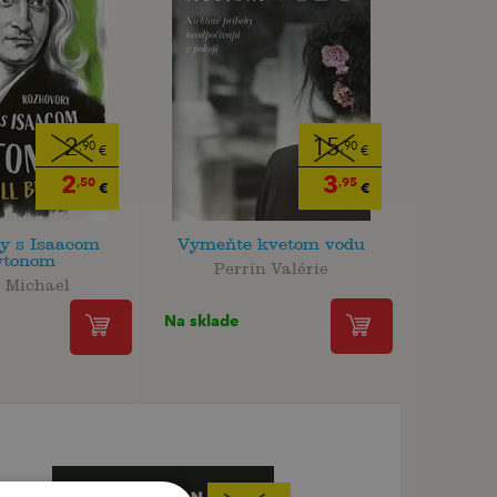
2
15
,90
,90
€
€
2
3
,50
,95
€
€
y s Isaacom
Vymeňte kvetom vodu
tonom
Perrin Valérie
 Michael
Na sklade