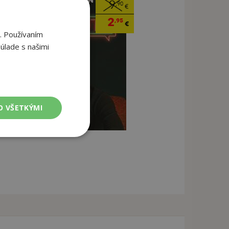
9
,90
€
2
,95
€
. Používaním
úlade s našimi
O VŠETKÝMI