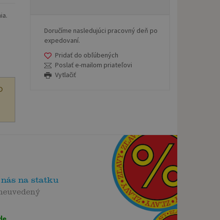
ia.
Doručíme nasledujúci pracovný deň po
expedovaní.
Pridať do obľúbených
Poslať e-mailom priateľovi
Vytlačiť
O
 nás na statku
 neuvedený
de