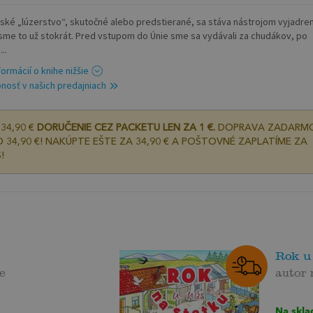
ské „lúzerstvo“, skutočné alebo predstierané, sa stáva nástrojom vyjadren
 sme to už stokrát. Pred vstupom do Únie sme sa vydávali za chudákov, po
..
formácií o knihe nižšie
nosť v našich predajniach
34,90 €
DORUČENIE CEZ PACKETU LEN ZA 1 €.
DOPRAVA ZADARM
 34,90 €! NAKÚPTE EŠTE ZA 34,90 € A POŠTOVNÉ ZAPLATÍME ZA
!
Rok u
e
autor
Na skla