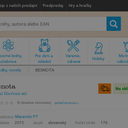
op z našich predajní
Predpredaj
Hry a hračky
orné knihy, 
Pre deti a 
Varenie, 
Motiv
  Hobby  
učebnice
mládež
zdravie
nábož
dky, novely
BESNOTA
nota
Na sk
l Havran ml.
0
(
žiadna recenzia
)
pridať recenziu »
teľstvo:
Marenčin PT
dania:
Jazyk:
Počet strán:
2015
slovenský
176