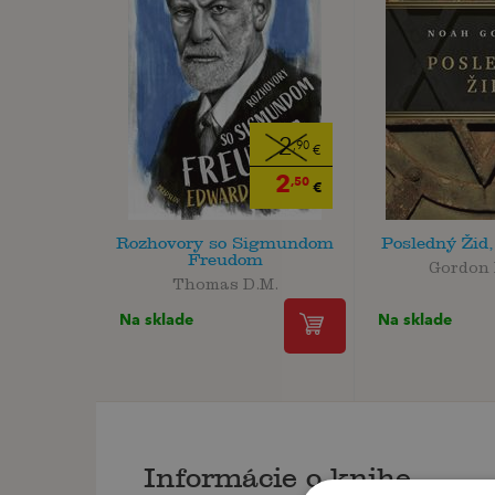
2
,90
€
2
,50
€
Rozhovory so Sigmundom
Posledný Žid,
Freudom
Gordon
Thomas D.M.
Na sklade
Na sklade
Informácie o knihe