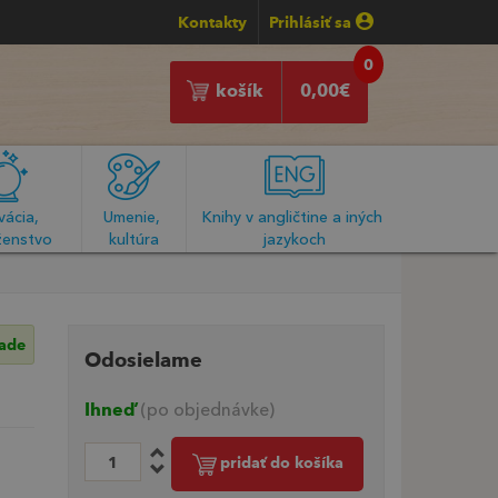
Kontakty
Prihlásiť sa
0
košík
0,00
€
ácia, 
Umenie, 
Knihy v angličtine a iných 
enstvo
kultúra
jazykoch
lade
Odosielame
Ihneď
(po objednávke)
pridať do košíka