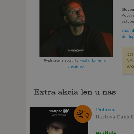
Sloven
Počuli
vstupe.
viac in
dostup
DO 
Uvedená cena je platná aj
v našich kamenných
NAD
predajniach
VÁS
Extra akcia len u nás
Dohoda
Hartová Daniell
Na sklade