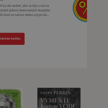
li by ste vedieť, ako sa žije u nás na
vanásť pútavo ilustrovaných dvojstrán
ži život na našom statku od jari do...
ridať do košíka