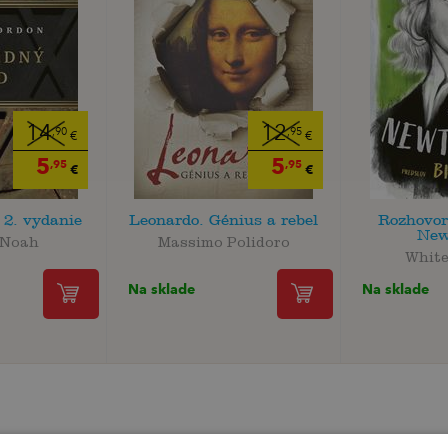
14
12
,90
,95
€
€
5
5
,95
,95
€
€
 2. vydanie
Leonardo. Génius a rebel
Rozhovor
New
 Noah
Massimo Polidoro
White
Na sklade
Na sklade