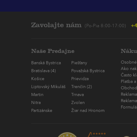
Zavolajte nám
+4
(Po-Pia 8:00-17:00)
Naše Predajne
Náku
Osobné
Banská Bystrica
Piešťany
Ako nak
Bratislava (4)
Považská Bystrica
Často k
Košice
Prievidza
Platba a
Liptovský Mikuláš
Trenčín (2)
Obchod
Reklama
Martin
Trnava
Reklama
Nitra
Zvolen
Formulá
Partizánske
Žiar nad Hronom