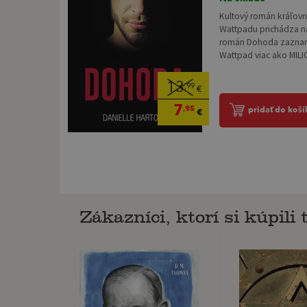
Kultový román kráľov
Wattpadu prichádza na
román Dohoda zaznam
Wattpad viac ako MILIÓN
13
,99
€
7
,95
pridať do koší
€
Zákazníci, ktorí si kúpili t