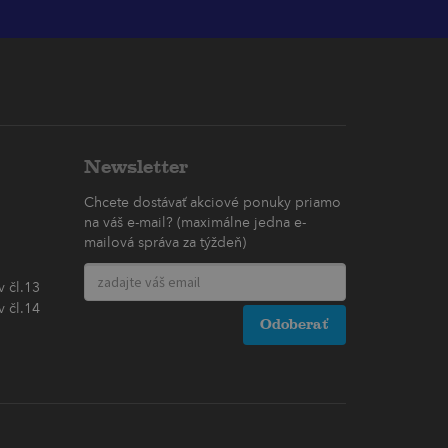
Newsletter
Chcete dostávať akciové ponuky priamo
na váš e-mail? (maximálne jedna e-
mailová správa za týždeň)
 čl.13
 čl.14
Odoberať