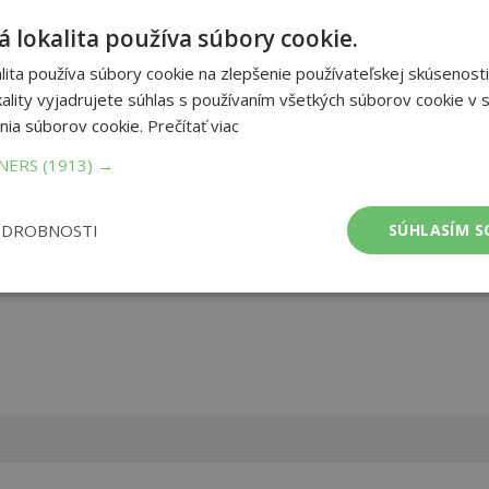
 lokalita používa súbory cookie.
sa stáva nástrojom vyjadrenia. Počuli sme to už stokrát. Pred
tupe do Únie za obete vstúpenia, obete komunizmu a fašizmu –
ita používa súbory cookie na zlepšenie používateľskej skúsenosti
dôležitejšou udalosťou dejín. Zbierka esejí a textov, ktoré mal
ality vyjadrujete súhlas s používaním všetkých súborov cookie v s
nia súborov cookie.
Prečítať viac
et strán:
176
TNERS
(1913) →
ba:
Pevná bez přebalu matná
mer:
140x207 mm
tnosť:
328 g
ODROBNOSTI
SÚHLASÍM S