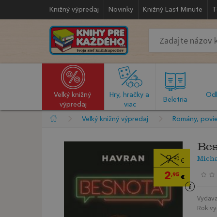
Knižný výpredaj
Novinky
Knižný Last Minute
T
Veľký knižný 
Hry, hračky a 
Odb
  Beletria  
výpredaj
viac
Veľký knižný výpredaj
Romány, povie
Bes
Micha
9
,90
€
2
,95
€
Vydava
Rok vy