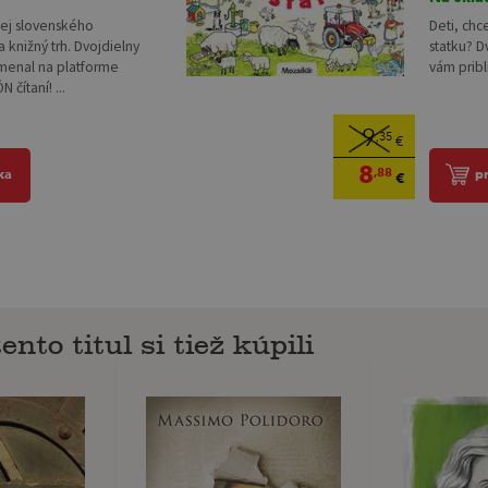
nej slovenského
Deti, chce
 knižný trh. Dvojdielny
statku? D
enal na platforme
vám priblí
 čítaní! ...
9
,35
€
8
,88
ka
p
€
ento titul si tiež kúpili