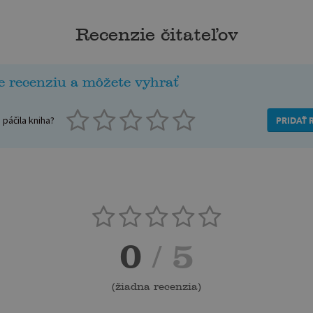
Recenzie čitateľov
e recenziu a môžete vyhrať
páčila kniha?
PRIDAŤ 
0
/ 5
(
žiadna recenzia
)