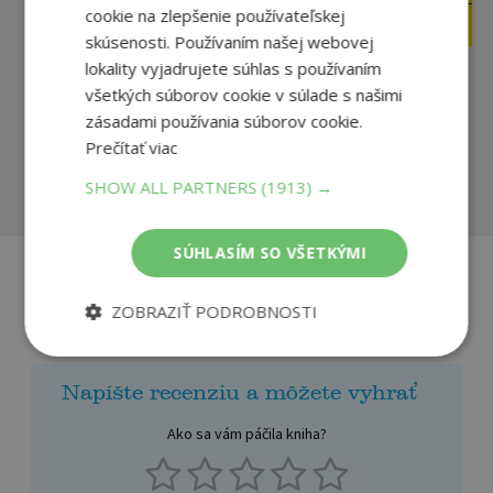
cookie na zlepšenie používateľskej
2
10
,50
,25
€
€
skúsenosti. Používaním našej webovej
lokality vyjadrujete súhlas s používaním
všetkých súborov cookie v súlade s našimi
Nájdi moju rodinu
Moja prvá knižka –
zásadami používania súborov cookie.
(SK)
Moje obľúbené zvie...
Prečítať viac
autor neuvedený
Grimmová Sandra
SHOW ALL PARTNERS
(1913) →
Na sklade
Na sklade
SÚHLASÍM SO VŠETKÝMI
ZOBRAZIŤ PODROBNOSTI
Recenzie čitateľov
Napíšte recenziu a môžete vyhrať
Ako sa vám páčila kniha?