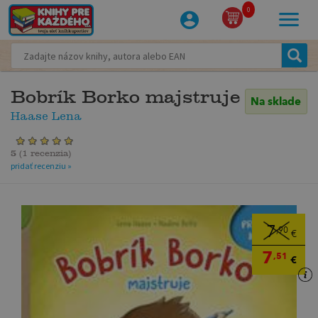
0
Bobrík Borko majstruje
Na sklade
Haase Lena
5
(
1 recenzia
)
pridať recenziu »
7
,90
€
7
,51
€