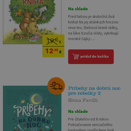
Na sklade
Pred tebou je skutočná živá
kniha! Na jej stránkach hrozivo
reve lev, štebocú lesné vtáky,
na lúke bzučia včely, vykrikujú
morské čajky......
19
,90
€
12
,95
€
pridať do košíka
Príbehy na dobrú noc
pre rebelky 2
Elena Favilli,
Na sklade
Pre čitateľov od 8 rokov.
Pokračovanie senzačného
bestselleru podľa New York