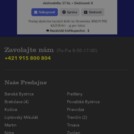
Zavolajte nám
(Po-Pia 8:00-17:00)
+421 915 800 804
Naše Predajne
Banská Bystrica
Piešťany
Bratislava (4)
Považská Bystrica
Košice
Prievidza
Liptovský Mikuláš
Trenčín (2)
Martin
Trnava
Nitra
Zvolen