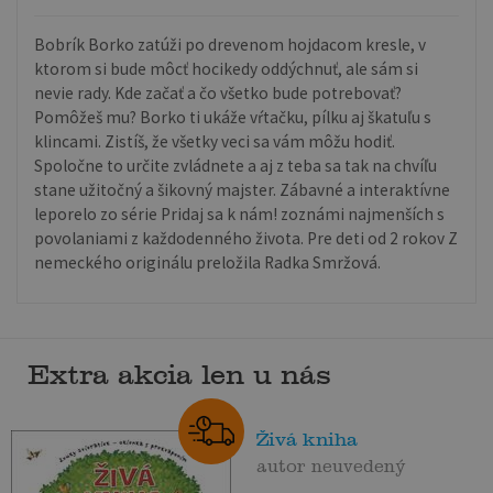
Bobrík Borko zatúži po drevenom hojdacom kresle, v
ktorom si bude môcť hocikedy oddýchnuť, ale sám si
nevie rady. Kde začať a čo všetko bude potrebovať?
Pomôžeš mu? Borko ti ukáže vŕtačku, pílku aj škatuľu s
klincami. Zistíš, že všetky veci sa vám môžu hodiť.
Spoločne to určite zvládnete a aj z teba sa tak na chvíľu
stane užitočný a šikovný majster. Zábavné a interaktívne
leporelo zo série Pridaj sa k nám! zoznámi najmenších s
povolaniami z každodenného života. Pre deti od 2 rokov Z
nemeckého originálu preložila Radka Smržová.
Extra akcia len u nás
Živá kniha
autor neuvedený