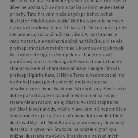
Messerschmidta. Panovníčka, vedec a sochár toto mesto
dôverne poznali, žili v ňom a zažívali v ňom neuveriteľné
príbehy. Táto hra vám niečo z tých príbehov odhalí.
Ilustrátor Miloš Kopták našieľ kľúč k stvárneniu herných
figúrok v barokových hracích kartách. Možno práve preto
tak podnecujú divokú hráčsku vášeň. Aj keď hra nie je
vedomostná, ale napínavá akčná naháňačka, určite vás
prekvapí množstvom informácií, ktoré sa v nej ukrývajú.
Ak si vyberiete figúrku Kempelena – budete stavať
pontónový most cez Dunaj, ak Messerschmidta budete
zbierať vyškerené charakterové hlavy. Hádajte čím vás
prekvapí figúrka Kata, či Márie Terézie. Vedomostná hra
na druhej hracej ploche vám dá možnosť stať sa
absolventom slávnej Academie Istropolitany. Musíte však
dobre poznať svoje milované mesto a mať na svojej
strane nielen rozum, ale aj šťastie. Ak totiž stúpite na
políčko hlúpej náhody, múdra hlava vám nič nepomôže a
ľahko prídete aj o to, čo ste už dávno dobre vedeli. Dielo
ilustroval Mgr. art. Miloš Kopták, renomovaný slovenský
ilustrátor a výtvarník. Študoval na oddelení grafiky a
knižnej ilustrácie na VŠVU v Bratislave a na študijných