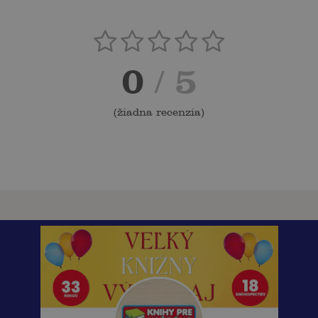
0
/ 5
(
žiadna recenzia
)