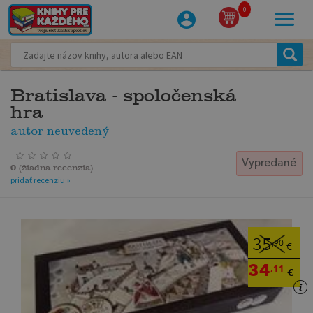
0
Bratislava - spoločenská
hra
autor neuvedený
Vypredané
0
(
žiadna recenzia
)
pridať recenziu »
35
,90
€
34
,11
€