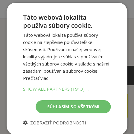
Táto webová lokalita
používa súbory cookie.
Zákazníci, ktorí si kúpili
tento titul si tiež kúpili
Táto webová lokalita používa súbory
cookie na zlepšenie používateľskej
skúsenosti. Používaním našej webovej
lokality vyjadrujete súhlas s používaním
všetkých súborov cookie v súlade s našimi
zásadami používania súborov cookie.
Prečítať viac
SHOW ALL PARTNERS
(1913) →
14
17
,90
,90
€
€
SÚHLASÍM SO VŠETKÝMI
4
15
,95
,22
€
€
ZOBRAZIŤ PODROBNOSTI