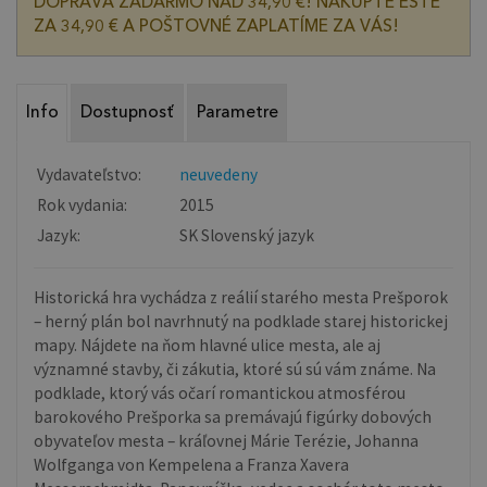
DOPRAVA ZADARMO NAD 34,90 €! NAKÚPTE EŠTE
ZA 34,90 € A POŠTOVNÉ ZAPLATÍME ZA VÁS!
Info
Dostupnosť
Parametre
Vydavateľstvo:
neuvedeny
Rok vydania:
2015
Jazyk:
SK Slovenský jazyk
Historická hra vychádza z reálií starého mesta Prešporok
– herný plán bol navrhnutý na podklade starej historickej
mapy. Nájdete na ňom hlavné ulice mesta, ale aj
významné stavby, či zákutia, ktoré sú sú vám známe. Na
podklade, ktorý vás očarí romantickou atmosférou
barokového Prešporka sa premávajú figúrky dobových
obyvateľov mesta – kráľovnej Márie Terézie, Johanna
Wolfganga von Kempelena a Franza Xavera