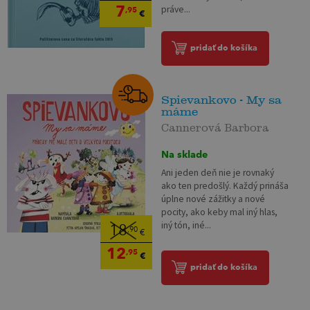
7
práve...
,95
€
pridať do košíka
Spievankovo - My sa
máme
Cannerová Barbora
Na sklade
Ani jeden deň nie je rovnaký
ako ten predošlý. Každý prináša
úplne nové zážitky a nové
pocity, ako keby mal iný hlas,
iný tón, iné...
18
,90
€
12
,95
€
pridať do košíka