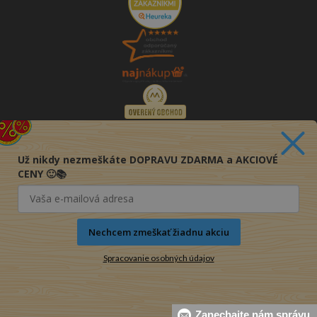
Už nikdy nezmeškáte DOPRAVU ZDARMA a AKCIOVÉ
CENY 🙂📚
Nechcem zmeškať žiadnu akciu
Spracovanie osobných údajov
© 2016-2026 KNIHY PRE KAŽDÉHO s.r.o.
Zanechajte nám správu