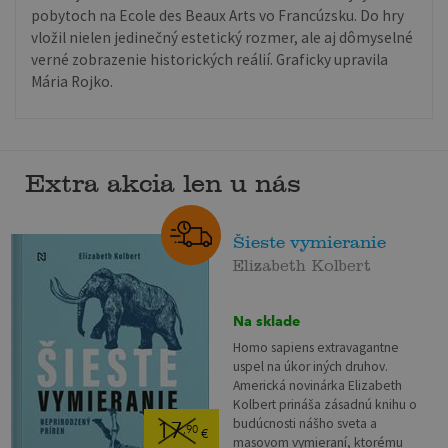
pobytoch na Ecole des Beaux Arts vo Francúzsku. Do hry
vložil nielen jedinečný estetický rozmer, ale aj dômyselné
verné zobrazenie historických reálií. Graficky upravila
Mária Rojko.
Extra akcia len u nás
Šieste vymieranie
Elizabeth Kolbert
Na sklade
Homo sapiens extravagantne
uspel na úkor iných druhov.
Americká novinárka Elizabeth
Kolbert prináša zásadnú knihu o
budúcnosti nášho sveta a
17
,90
€
masovom vymieraní, ktorému