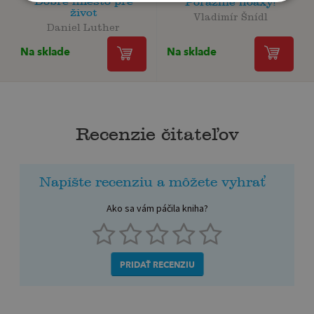
Dobré miesto pre
Porazme hoaxy!
život
Vladimír Šnídl
Daniel Luther
Na sklade
Na sklade
Recenzie čitateľov
Napíšte recenziu a môžete vyhrať
Ako sa vám páčila kniha?
PRIDAŤ RECENZIU