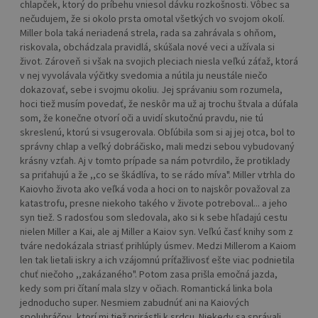
chlapček, ktorý do príbehu vniesol dávku rozkošnosti. Vôbec sa
nečudujem, že si okolo prsta omotal všetkých vo svojom okolí.
Miller bola taká neriadená strela, rada sa zahrávala s ohňom,
riskovala, obchádzala pravidlá, skúšala nové veci a užívala si
život. Zároveň si však na svojich pleciach niesla veľkú záťaž, ktorá
v nej vyvolávala výčitky svedomia a nútila ju neustále niečo
dokazovať, sebe i svojmu okoliu. Jej správaniu som rozumela,
hoci tiež musím povedať, že neskôr ma už aj trochu štvala a dúfala
som, že konečne otvorí oči a uvidí skutočnú pravdu, nie tú
skreslenú, ktorú si vsugerovala. Obľúbila som si aj jej otca, bol to
správny chlap a veľký dobráčisko, mali medzi sebou vybudovaný
krásny vzťah. Aj v tomto prípade sa nám potvrdilo, že protiklady
sa priťahujú a že ,,co se škádlíva, to se rádo míva". Miller vtrhla do
Kaiovho života ako veľká voda a hoci on to najskôr považoval za
katastrofu, presne niekoho takého v živote potreboval... a jeho
syn tiež. S radosťou som sledovala, ako si k sebe hľadajú cestu
nielen Miller a Kai, ale aj Miller a Kaiov syn. Veľkú časť knihy som z
tváre nedokázala striasť prihlúply úsmev. Medzi Millerom a Kaiom
len tak lietali iskry a ich vzájomnú príťažlivosť ešte viac podnietila
chuť niečoho ,,zakázaného". Potom zasa prišla emočná jazda,
kedy som pri čítaní mala slzy v očiach. Romantická linka bola
jednoducho super. Nesmiem zabudnúť ani na Kaiových
spoluhráčov, ktorí mi tiež prirástli k srdcu. Niekedy sa správali