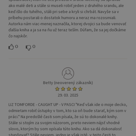
ako malé deti a stále si museli robiť jeden z druhého srandu, ale
keď išlo do tuhého, stáli pri sebe a kryli si chrbát. Navyše sa v
príbehu postarali o dostatok humoru a neraz ma rozosmiali.
Autorka nám viac-menej naznačila, ktorej dvojici sa bude venovať
ďalšia kniha a ja sa na ňu už teraz teším. Dúfam, že sa jej dočkáme
čo najskôr.
0
0
Betty (neoverený zákazník)
29. 03. 2025
LIZ TOMFORDE - CAUGHT UP - V PASCI "Keď však ide o moje decko,
odmietam robiť ústupky v tom, kto sa oň bude starať, kým som v
práci." Na predošlé časti som písala, že sú to dokonalé knihy.
Stále si stojím za svojim názorom, preto neviem nájsť vhodné
slovo, ktorým by som opísala túto knihu. Ako sa dá dokonalosť
stupňovať? Stále neviem, jedno je však isté, v tejto časti to