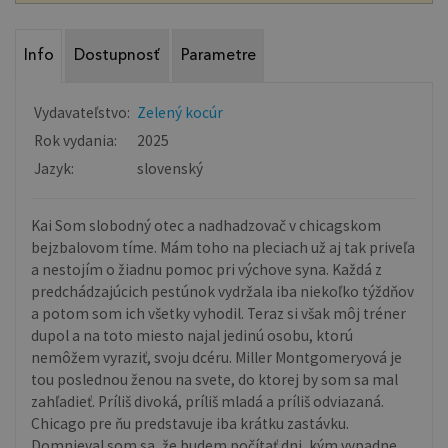
Info
Dostupnosť
Parametre
Vydavateľstvo:
Zelený kocúr
Rok vydania:
2025
Jazyk:
slovenský
Kai Som slobodný otec a nadhadzovač v chicagskom
bejzbalovom tíme. Mám toho na pleciach už aj tak priveľa
a nestojím o žiadnu pomoc pri výchove syna. Každá z
predchádzajúcich pestúnok vydržala iba niekoľko týždňov
a potom som ich všetky vyhodil. Teraz si však môj tréner
dupol a na toto miesto najal jedinú osobu, ktorú
nemôžem vyraziť, svoju dcéru. Miller Montgomeryová je
tou poslednou ženou na svete, do ktorej by som sa mal
zahľadieť. Príliš divoká, príliš mladá a príliš odviazaná.
Chicago pre ňu predstavuje iba krátku zastávku.
Domnieval som sa, že budem počítať dni, kým vypadne.