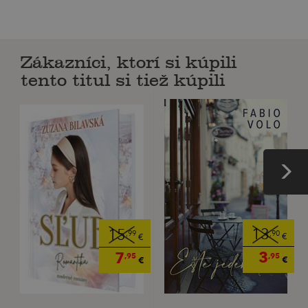
Zákazníci, ktorí si kúpili
tento titul si tiež kúpili
13
15
,90
,99
€
€
3
7
,95
,95
€
€