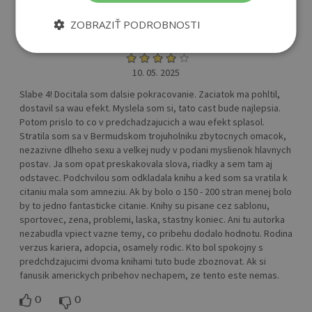
ZOBRAZIŤ PODROBNOSTI
Nilol (neoverený zákazník)
10. 05. 2025
Slabe 4! Docitala som dalsie pokracovanie. Zaciatok ma pohltil,
dostavil sa wau efekt. Myslela som si, tato cast bude najlepsia.
Potom prislo to co v predchadzajucich a wau efekt splasol.
Stratila som sa v Bermudskom trojuholniku zbytocnych omacok,
nezazivne dlheho sexu a velkej nudy v podani myslienok hlavnych
postav. Ja som opat preskakovala slova, riadky a sem tam aj
odstavec. Podchvilou som odkladala knihu a ked som sa vratila k
citaniu mala som amneziu. Ak by bolo o 150 - 200 stran menej bolo
by to jedno fantasticke citanie. Knihy su pisane cez sablonu,
sportovec, zena, problemi, laska, stastny koniec. Ani tu autorka
nezabudla vpiect vazne temy, co pribehu dodalo hodnotu. Rodina
verzus kariera, adopcia, osamely rodic. Kto bol spokojny s
predchdzajucimi dvoma knihami tuto bude zboznovat. Ak si
fanusik americkych pribehov nechapem, ze tento este nemas.
0
0