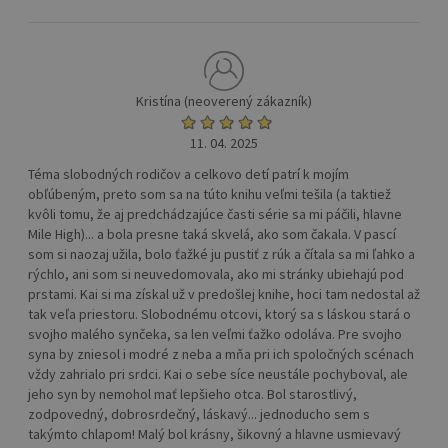
Kristína (neoverený zákazník)
11. 04. 2025
Téma slobodných rodičov a celkovo detí patrí k mojím
obľúbeným, preto som sa na túto knihu veľmi tešila (a taktiež
kvôli tomu, že aj predchádzajúce časti série sa mi páčili, hlavne
Mile High)... a bola presne taká skvelá, ako som čakala. V pascí
som si naozaj užila, bolo ťažké ju pustiť z rúk a čítala sa mi ľahko a
rýchlo, ani som si neuvedomovala, ako mi stránky ubiehajú pod
prstami. Kai si ma získal už v predošlej knihe, hoci tam nedostal až
tak veľa priestoru. Slobodnému otcovi, ktorý sa s láskou stará o
svojho malého synčeka, sa len veľmi ťažko odoláva. Pre svojho
syna by zniesol i modré z neba a mňa pri ich spoločných scénach
vždy zahrialo pri srdci. Kai o sebe síce neustále pochyboval, ale
jeho syn by nemohol mať lepšieho otca. Bol starostlivý,
zodpovedný, dobrosrdečný, láskavý... jednoducho sem s
takýmto chlapom! Malý bol krásny, šikovný a hlavne usmievavý