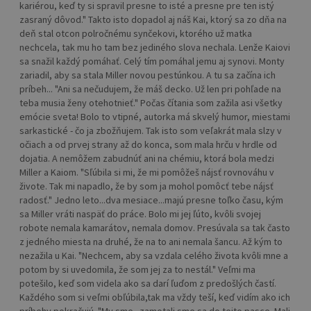
kariérou, keď ty si spravil presne to isté a presne pre ten istý
zasraný dôvod." Takto isto dopadol aj náš Kai, ktorý sa zo dňa na
deň stal otcon polročnému synčekovi, ktorého už matka
nechcela, tak mu ho tam bez jediného slova nechala. Lenže Kaiovi
sa snažil každý pomáhať. Celý tím pomáhal jemu aj synovi. Monty
zariadil, aby sa stala Miller novou pestúnkou. A tu sa začína ich
príbeh... "Ani sa nečudujem, že máš decko. Už len pri pohľade na
teba musia ženy otehotnieť." Počas čítania som zažila asi všetky
emócie sveta! Bolo to vtipné, autorka má skvelý humor, miestami
sarkastické - čo ja zbožňujem. Tak isto som veľakrát mala slzy v
očiach a od prvej strany až do konca, som mala hrču v hrdle od
dojatia. A nemôžem zabudnúť ani na chémiu, ktorá bola medzi
Miller a Kaiom. "Sľúbila si mi, že mi pomôžeš nájsť rovnováhu v
živote. Tak mi napadlo, že by som ja mohol pomôcť tebe nájsť
radosť." Jedno leto...dva mesiace...majú presne toľko času, kým
sa Miller vráti naspäť do práce. Bolo mi jej ľúto, kvôli svojej
robote nemala kamarátov, nemala domov. Presúvala sa tak často
z jedného miesta na druhé, že na to ani nemala šancu. Až kým to
nezažila u Kai. "Nechcem, aby sa vzdala celého života kvôli mne a
potom by si uvedomila, že som jej za to nestál." Veľmi ma
potešilo, keď som videla ako sa darí ľuďom z predošlých častí.
Každého som si veľmi obľúbila,tak ma vždy teší, keď vidím ako ich