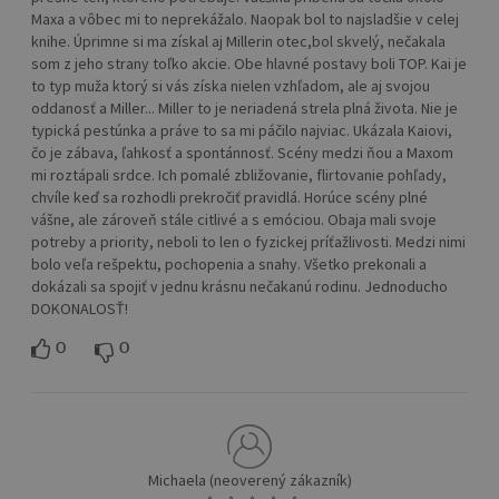
Maxa a vôbec mi to neprekážalo. Naopak bol to najsladšie v celej
knihe. Úprimne si ma získal aj Millerin otec,bol skvelý, nečakala
som z jeho strany toľko akcie. Obe hlavné postavy boli TOP. Kai je
to typ muža ktorý si vás získa nielen vzhľadom, ale aj svojou
oddanosť a Miller... Miller to je neriadená strela plná života. Nie je
typická pestúnka a práve to sa mi páčilo najviac. Ukázala Kaiovi,
čo je zábava, ľahkosť a spontánnosť. Scény medzi ňou a Maxom
mi roztápali srdce. Ich pomalé zbližovanie, flirtovanie pohľady,
chvíle keď sa rozhodli prekročiť pravidlá. Horúce scény plné
vášne, ale zároveň stále citlivé a s emóciou. Obaja mali svoje
potreby a priority, neboli to len o fyzickej príťažlivosti. Medzi nimi
bolo veľa rešpektu, pochopenia a snahy. Všetko prekonali a
dokázali sa spojiť v jednu krásnu nečakanú rodinu. Jednoducho
DOKONALOSŤ!
0
0
Michaela (neoverený zákazník)