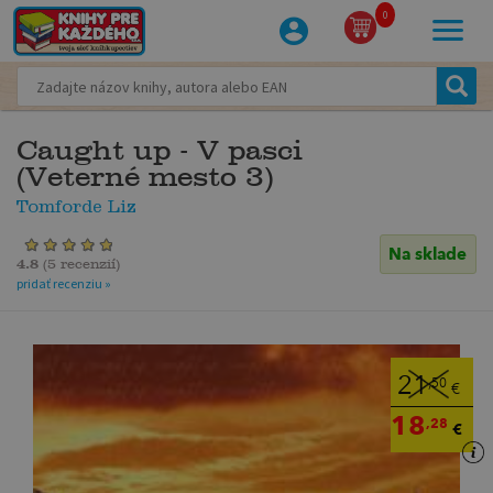
0
Caught up - V pasci
(Veterné mesto 3)
Tomforde Liz
Na sklade
4.8
(
5 recenzií
)
pridať recenziu »
21
,50
€
18
,28
€