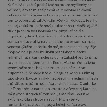
Keď mi však začnú prichádzať na rozum myšlienky na
večnosť, leto sa mi zdá prikrátke. Miller Ako špičková
cukrárka, ktorá práve získala najprestížnejšie ocenenie v
tomto odbore, až zúfalo túžim všetkým dokázať, že si ho
naozaj zaslúžim. Ibaže nový titul so sebou prináša aj väčší
tlak a ja ani za svet nedokážem vymyslieť nový a
inšpiratívny dezert. Zostávajú mi iba dva mesiace, aby
som sa znovu vrátila na vrchol, a preto by som sa mala
venovať výlučne pečeniu. No môj otec s radosťou využije
moje voľno a pridelí mi úlohu pestúnky pre decko
jedného hráča. Kai Rhodes sa úplne zabudol baviť a ja mu
to veľmi rada pripomeniem. Keď sa však pri ňom a jeho
synovi začnem cítiť ako doma, musím nám obom
pripomenúť, že moje leto v Chicagu sa končí a s ním aj
táto idylka. Navyše ja nikdy neobsedím na jednom mieste
a už vôbec netúžim nechať sa chytiť do pasce. O autorke
Liz Tomforde sa narodila a vyrastala v Severnej Karolíne.
Má štyroch starších súrodencov, s ktorými v detstve
aktívne cvičila a sledovala šport. Miluje všetko
romantické, cestovanie, psy a hokej. Keď sa práve