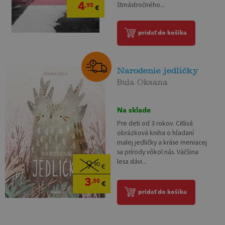
4
štrnásťročného...
,95
€
pridať do košíka
Narodenie jedličky
Bula Oksana
Na sklade
Pre deti od 3 rokov. Citlivá
obrázková kniha o hľadaní
malej jedličky a kráse meniacej
sa prírody vôkol nás. Väčšina
lesa slávi...
9
,90
€
3
,50
€
pridať do košíka