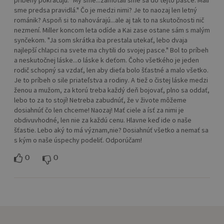
príbehy pokračujú. "My sme...zamotali sme sa do tejto pasce. Mali
sme predsa pravidlá." Čo je medzi nimi? Je to naozaj len letný
románik? Aspoň si to nahovárajú...ale aj tak to na skutočnosti nič
nezmení. Miller koncom leta odíde a Kai zase ostane sám s malým
synčekom. "Ja som skrátka iba prestala utekať, lebo dvaja
najlepší chlapci na svete ma chytili do svojej pasce." Bol to príbeh
a neskutočnej láske...o láske k deťom. Čoho všetkého je jeden
rodič schopný sa vzdať, len aby dieťa bolo šťastné a malo všetko.
Je to príbeh o sile priateľstva a rodiny. A tiež o čistej láske medzi
ženou a mužom, za ktorú treba každý deň bojovať, plno sa oddať,
lebo to za to stojí! Netreba zabudnúť, že v živote môžeme
dosiahnúť čo len chceme! Naozaj! Mať ciele a ísť za nimi je
obdivuvhodné, len nie za každú cenu. Hlavne keď ide o naše
šťastie. Lebo aký to má význam,nie? Dosiahnúť všetko a nemať sa
s kým o naše úspechy podeliť. Odporúčam!
0
0