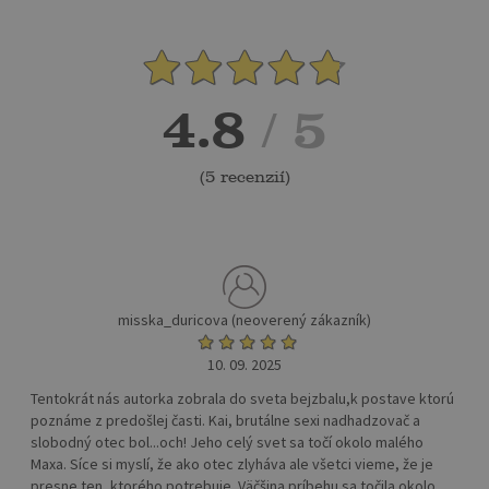
4.8
/ 5
(
5 recenzií
)
misska_duricova (neoverený zákazník)
10. 09. 2025
Tentokrát nás autorka zobrala do sveta bejzbalu,k postave ktorú
poznáme z predošlej časti. Kai, brutálne sexi nadhadzovač a
slobodný otec bol...och! Jeho celý svet sa točí okolo malého
Maxa. Síce si myslí, že ako otec zlyháva ale všetci vieme, že je
presne ten, ktorého potrebuje. Väčšina príbehu sa točila okolo