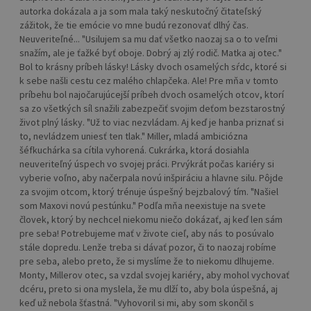
autorka dokázala a ja som mala taký neskutočný čitateľský
zážitok, že tie emócie vo mne budú rezonovať dlhý čas.
Neuveriteľné... "Usilujem sa mu dať všetko naozaj sa o to veľmi
snažím, ale je ťažké byť oboje. Dobrý aj zlý rodič. Matka aj otec."
Bol to krásny príbeh lásky! Lásky dvoch osamelých sŕdc, ktoré si
k sebe našli cestu cez malého chlapčeka. Ale! Pre mňa v tomto
príbehu bol najočarujúcejší príbeh dvoch osamelých otcov, ktorí
sa zo všetkých síl snažili zabezpečiť svojim deťom bezstarostný
život plný lásky. "Už to viac nezvládam. Aj keď je hanba priznať si
to, nevládzem uniesť ten tlak." Miller, mladá ambiciózna
šéfkuchárka sa cítila vyhorená. Cukrárka, ktorá dosiahla
neuveriteľný úspech vo svojej práci. Prvýkrát počas kariéry si
vyberie voľno, aby načerpala novú inšpiráciu a hlavne silu. Pôjde
za svojim otcom, ktorý trénuje úspešný bejzbalový tím. "Našiel
som Maxovi novú pestúnku." Podľa mňa neexistuje na svete
človek, ktorý by nechcel niekomu niečo dokázať, aj keď len sám
pre seba! Potrebujeme mať v živote cieľ, aby nás to posúvalo
stále dopredu. Lenže treba si dávať pozor, či to naozaj robíme
pre seba, alebo preto, že si myslíme že to niekomu dlhujeme.
Monty, Millerov otec, sa vzdal svojej kariéry, aby mohol vychovať
dcéru, preto si ona myslela, že mu dlží to, aby bola úspešná, aj
keď už nebola šťastná. "Vyhovoril si mi, aby som skončil s