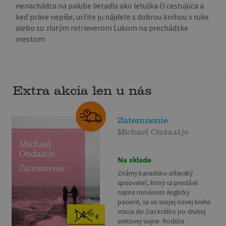
nenachádza na palube lietadla ako letuška či cestujúca a
keď práve nepíše, určite ju nájdete s dobrou knihou v ruke
alebo so zlatým retrieverom Lukom na prechádzke
mestom
Extra akcia len u nás
Zatemnenie
Michael Ondaatje
Na sklade
Známy kanadsko-srílanský
spisovateľ, ktorý sa preslávil
najmä románom Anglický
pacient, sa vo svojej novej knihe
vracia do čias krátko po druhej
14
,95
€
svetovej vojne. Rodičia