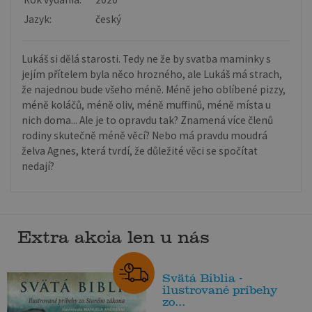
Jazyk:
český
Lukáš si dělá starosti. Tedy ne že by svatba maminky s
jejím přítelem byla něco hrozného, ale Lukáš má strach,
že najednou bude všeho méně. Méně jeho oblíbené pizzy,
méně koláčů, méně oliv, méně muffinů, méně místa u
nich doma... Ale je to opravdu tak? Znamená více členů
rodiny skutečně méně věcí? Nebo má pravdu moudrá
želva Agnes, která tvrdí, že důležité věci se spočítat
nedají?
Extra akcia len u nás
Svätá Biblia -
ilustrované príbehy
zo...