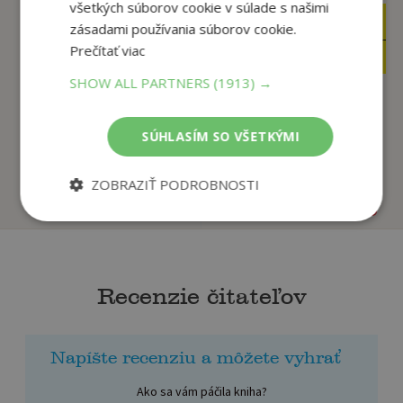
všetkých súborov cookie v súlade s našimi
5
5
,90
,90
zásadami používania súborov cookie.
€
€
Prečítať viac
4
3
,95
,95
€
€
SHOW ALL PARTNERS
(1913) →
Matematika pre
Maľované čítanie -
SÚHLASÍM SO VŠETKÝMI
predškolákov
Príbehy o zvieratkách
Jana Klaudová
Marie Hamáková
ZOBRAZIŤ PODROBNOSTI
Na sklade
Na sklade
Recenzie čitateľov
Napíšte recenziu a môžete vyhrať
Ako sa vám páčila kniha?