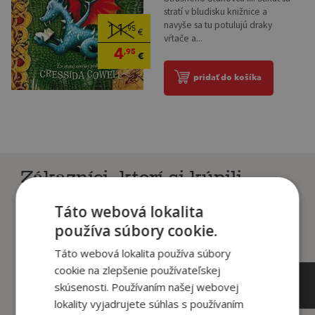
stratí v bludisku knižnice a
navyše sa tu potulujú draky
11
,95
€
vŕtače a...
4
,95
€
pridať do košíka
Zákazníci, ktorí si kúpili
tento titul si tiež kúpili
Táto webová lokalita
používa súbory cookie.
Táto webová lokalita používa súbory
cookie na zlepšenie používateľskej
skúsenosti. Používaním našej webovej
lokality vyjadrujete súhlas s používaním