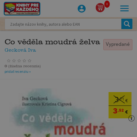
0
Co věděla moudrá želva
Vypredané
Gecková Iva
0
(
žiadna recenzia
)
pridať recenziu »
3
,71
€
3
,52
€