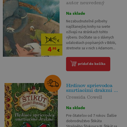
autor neuvedený
Na sklade
Nezabudnuteľné príbehy
najčítanejšej knihy na svete
ožívajú na stránkach tohto
výberu. Dočítate sa o slávnych
14
,90
€
udalostiach popísaných v Biblii,
4
stretnete sa v nich s Adamom...
,95
€
pridať do košíka
Hrdinov sprievodca
smrtiacimi drakmi ...
Cressida Cowell
Na sklade
Pre čitateľov od 7 rokov. Ďalšie
dobrodružstvo Štikúta
Strašného Šťukovca III. Štikút sa