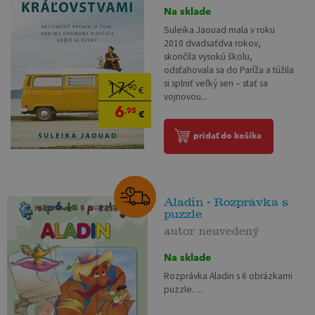
Na sklade
Suleika Jaouad mala v roku
2010 dvadsaťdva rokov,
skončila vysokú školu,
odsťahovala sa do Paríža a túžila
si splniť veľký sen – stať sa
17
,90
€
vojnovou...
6
,95
€
pridať do košíka
Aladin - Rozprávka s
puzzle
autor neuvedený
Na sklade
Rozprávka Aladin s 6 obrázkami
puzzle. ...