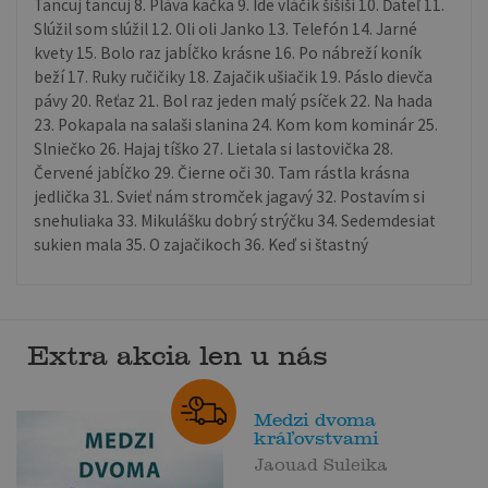
Tancuj tancuj 8. Pláva kačka 9. Ide vláčik šišiši 10. Ďateľ 11.
Slúžil som slúžil 12. Oli oli Janko 13. Telefón 14. Jarné
kvety 15. Bolo raz jabĺčko krásne 16. Po nábreží koník
beží 17. Ruky ručičiky 18. Zajačik ušiačik 19. Páslo dievča
pávy 20. Reťaz 21. Bol raz jeden malý psíček 22. Na hada
23. Pokapala na salaši slanina 24. Kom kom kominár 25.
Slniečko 26. Hajaj tíško 27. Lietala si lastovička 28.
Červené jabĺčko 29. Čierne oči 30. Tam rástla krásna
jedlička 31. Svieť nám stromček jagavý 32. Postavím si
snehuliaka 33. Mikulášku dobrý strýčku 34. Sedemdesiat
sukien mala 35. O zajačikoch 36. Keď si štastný
Extra akcia len u nás
Medzi dvoma
kráľovstvami
Jaouad Suleika