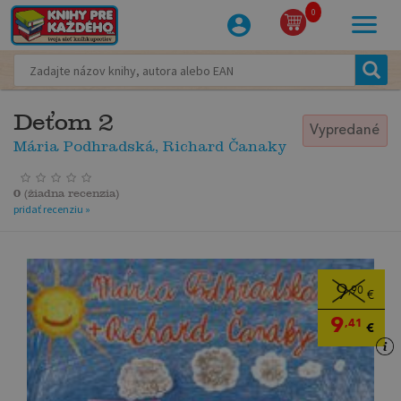
0
Deťom 2
Vypredané
Mária Podhradská, Richard Čanaky
0
(
žiadna recenzia
)
pridať recenziu »
9
,90
€
9
,41
€