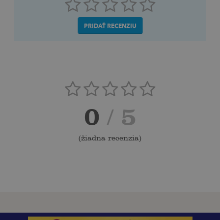
PRIDAŤ RECENZIU
0
/ 5
(
žiadna recenzia
)