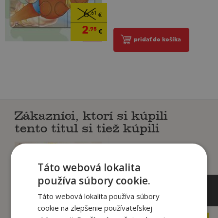
6
,61
€
2
,95
€
pridať do košíka
Zákazníci, ktorí si kúpili
tento titul si tiež kúpili
Táto webová lokalita
používa súbory cookie.
Táto webová lokalita používa súbory
cookie na zlepšenie používateľskej