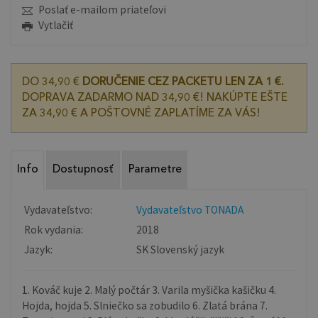
Poslať e-mailom priateľovi
Vytlačiť
DO 34,90 €
DORUČENIE CEZ PACKETU LEN ZA 1 €.
DOPRAVA ZADARMO NAD 34,90 €! NAKÚPTE EŠTE
ZA 34,90 € A POŠTOVNÉ ZAPLATÍME ZA VÁS!
Info
Dostupnosť
Parametre
Vydavateľstvo:
Vydavateľstvo TONADA
Rok vydania:
2018
Jazyk:
SK Slovenský jazyk
1. Kováč kuje 2. Malý počtár 3. Varila myšička kašičku 4.
Hojda, hojda 5. Slniečko sa zobudilo 6. Zlatá brána 7.