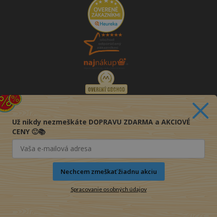
Už nikdy nezmeškáte DOPRAVU ZDARMA a AKCIOVÉ
CENY 🙂📚
Nechcem zmeškať žiadnu akciu
Spracovanie osobných údajov
© 2016-2026 KNIHY PRE KAŽDÉHO s.r.o.