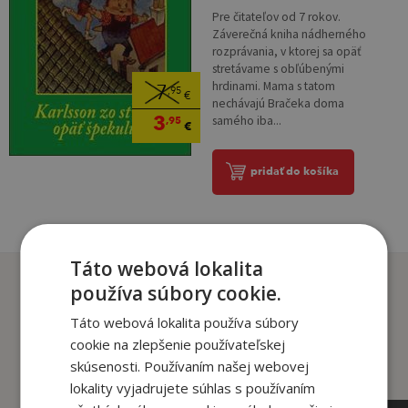
Pre čitateľov od 7 rokov.
Záverečná kniha nádherného
rozprávania, v ktorej sa opäť
stretávame s obľúbenými
hrdinami. Mama s tatom
7
,95
€
nechávajú Bračeka doma
3
samého iba...
,95
€
pridať do košíka
Táto webová lokalita
Zákazníci, ktorí si kúpili
používa súbory cookie.
tento titul si tiež kúpili
Táto webová lokalita používa súbory
cookie na zlepšenie používateľskej
skúsenosti. Používaním našej webovej
lokality vyjadrujete súhlas s používaním