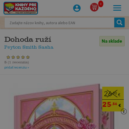
0
Dohoda ruží
Na sklade
Peyton Smith Sasha
5
(
1 recenzia
)
pridať recenziu »
26
,90
€
25
,56
€