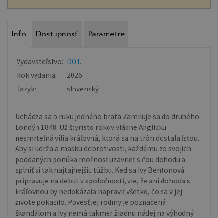
Info
Dostupnosť
Parametre
Vydavateľstvo:
DOT.
Rok vydania:
2026
Jazyk:
slovenský
Uchádza sa o ruku jedného brata Zamiluje sa do druhého
Londýn 1848. Už štyristo rokov vládne Anglicku
nesmrteľná vília kráľovná, ktorá sa na trón dostala ľsťou.
Aby si udržala masku dobrotivosti, každému zo svojich
poddaných ponúka možnosť uzavrieť s ňou dohodu a
splniť si tak najtajnejšiu túžbu. Keď sa Ivy Bentonová
pripravuje na debut v spoločnosti, vie, že ani dohoda s
kráľovnou by nedokázala napraviť všetko, čo sa v jej
živote pokazilo. Povesť jej rodiny je poznačená
škandálom a Ivy nemá takmer žiadnu nádej na výhodný