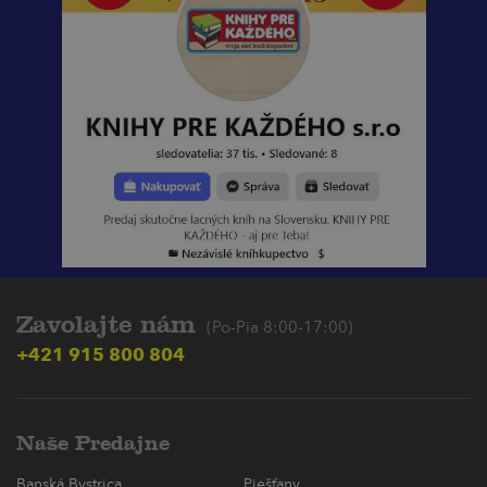
Zavolajte nám
(Po-Pia 8:00-17:00)
+421 915 800 804
Naše Predajne
Banská Bystrica
Piešťany