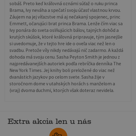
sobáš. Preto keď kráľovná oznámi súťaž o ruku princa
Brama, Ivy neváha a spečatí svoju účasť vlastnou krvou.
Záujem na jej víťazstve má aj nečakaný spojenec, princ
Emmett, očarujúci brat princa Brama. Lenže čím viac sa
Ivy ponára do sveta oslňujúcich bálov, tajných dohôd a
krutých skúšok, ktoré kráľovná pripravuje, tým jasnejšie
si uvedomuje, že v tejto hre ide o oveľa viac než len o
svadbu. Pretože víly nikdy nedávajú nič zadarmo. A každá
dohoda má svoju cenu. Sasha Peyton Smith je jednou z
najpredávanejších autoriek podľa rebríčka denníka The
New York Times. Jej knihy boli preložené do viac než
dvanástich jazykov po celom svete. Sasha žije v
storočnom dome v utahských horách s manželom a
(vraj) dvoma duchmi, ktorých však doteraz nevidela.
Extra akcia len u nás