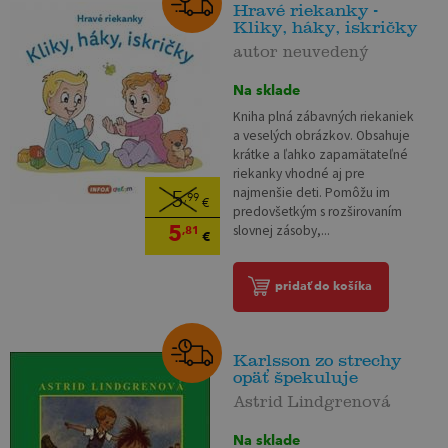
Hravé riekanky -
Kliky, háky, iskričky
autor neuvedený
Na sklade
Kniha plná zábavných riekaniek
a veselých obrázkov. Obsahuje
krátke a ľahko zapamätateľné
riekanky vhodné aj pre
najmenšie deti. Pomôžu im
5
,99
€
predovšetkým s rozširovaním
5
slovnej zásoby,...
,81
€
pridať do košíka
Karlsson zo strechy
opäť špekuluje
Astrid Lindgrenová
Na sklade