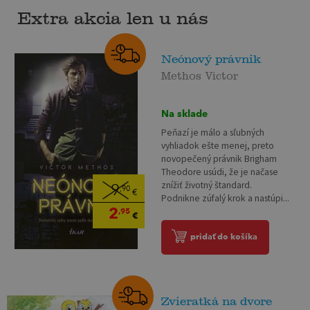
Extra akcia len u nás
Neónový právnik
Methos Victor
Na sklade
Peňazí je málo a sľubných
vyhliadok ešte menej, preto
novopečený právnik Brigham
Theodore usúdi, že je načase
znížiť životný štandard.
9
,90
€
Podnikne zúfalý krok a nastúpi...
2
,95
€
pridať do košíka
Zvieratká na dvore