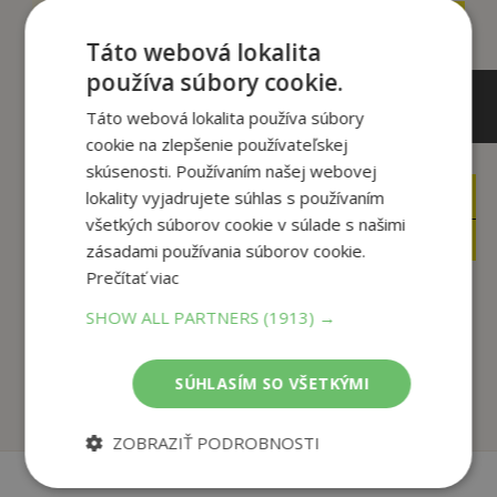
Táto webová lokalita
používa súbory cookie.
Táto webová lokalita používa súbory
cookie na zlepšenie používateľskej
skúsenosti. Používaním našej webovej
lokality vyjadrujete súhlas s používaním
14
17
,90
,90
€
€
všetkých súborov cookie v súlade s našimi
6
15
,95
,22
€
€
zásadami používania súborov cookie.
Prečítať viac
SHOW ALL PARTNERS
(1913) →
Prach alebo popol
Porazme hoaxy!
Peter Salner
Vladimír Šnídl
SÚHLASÍM SO VŠETKÝMI
Na sklade
Na sklade
ZOBRAZIŤ PODROBNOSTI