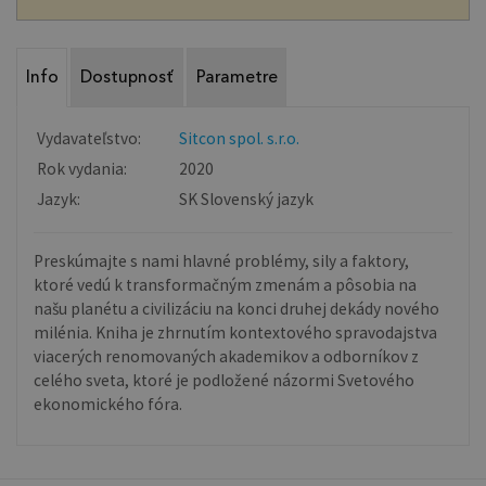
Info
Dostupnosť
Parametre
Vydavateľstvo:
Sitcon spol. s.r.o.
Rok vydania:
2020
Jazyk:
SK Slovenský jazyk
Preskúmajte s nami hlavné problémy, sily a faktory,
ktoré vedú k transformačným zmenám a pôsobia na
našu planétu a civilizáciu na konci druhej dekády nového
milénia. Kniha je zhrnutím kontextového spravodajstva
viacerých renomovaných akademikov a odborníkov z
celého sveta, ktoré je podložené názormi Svetového
ekonomického fóra.