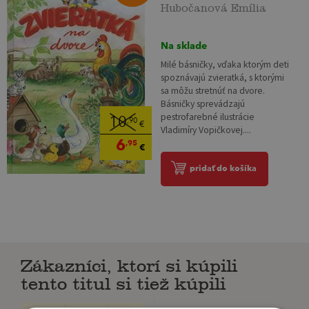
Hubočanová Emília
Na sklade
Milé básničky, vďaka ktorým deti
spoznávajú zvieratká, s ktorými
sa môžu stretnúť na dvore.
Básničky sprevádzajú
pestrofarebné ilustrácie
10
,90
€
Vladimíry Vopičkovej....
6
,95
€
pridať do košíka
Zákazníci, ktorí si kúpili
tento titul si tiež kúpili