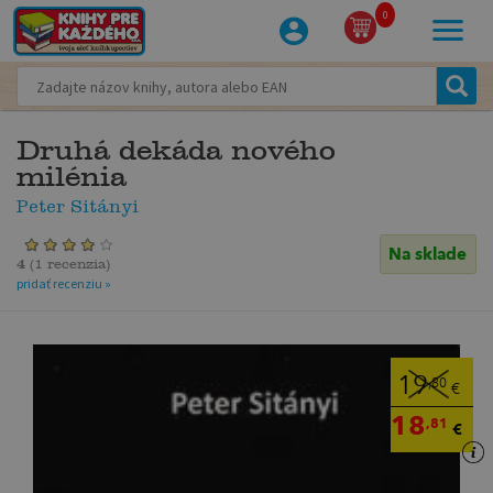
0
Druhá dekáda nového
milénia
Peter Sitányi
Na sklade
4
(
1 recenzia
)
pridať recenziu »
19
,80
€
18
,81
€