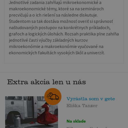
Jednotlivé zadania zahŕňajú mikroekonomické a
makroekonomické témy, ktoré sa na seminároch
precvičujú a o ich riešení sa následne diskutuje.
Študentom sa tak dostáva možnosť overiť si správnosť
naštudovaných postupov na konkrétnych príkladoch,
grafoch a logických úlohách. Rozsah praktika plne zahŕňa
jednotlivé časti výučby základných kurzov
mikroekonómie a makroekonómie vyučované na
ekonomických fakultách vysokých škôl a univerzít.
Extra akcia len u nás
Vyrástla som v gete
Eliška Tanzer
Na sklade