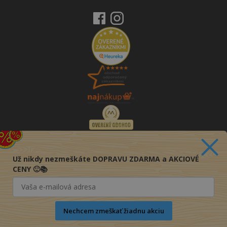
Už nikdy nezmeškáte DOPRAVU ZDARMA a AKCIOVÉ
CENY 🙂📚
Nechcem zmeškať žiadnu akciu