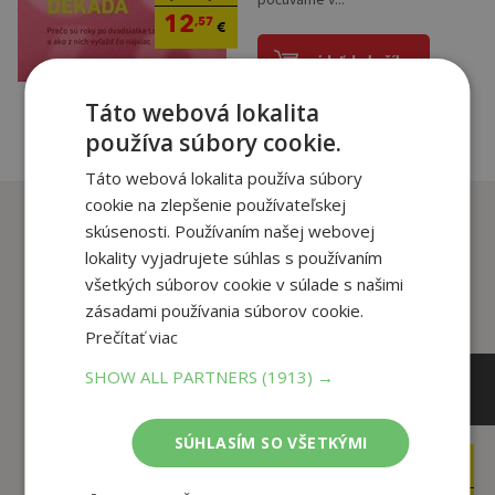
12
,57
€
pridať do košíka
Táto webová lokalita
používa súbory cookie.
Táto webová lokalita používa súbory
cookie na zlepšenie používateľskej
Zákazníci, ktorí si kúpili
skúsenosti. Používaním našej webovej
tento titul si tiež kúpili
lokality vyjadrujete súhlas s používaním
všetkých súborov cookie v súlade s našimi
zásadami používania súborov cookie.
Prečítať viac
SHOW ALL PARTNERS
(1913) →
SÚHLASÍM SO VŠETKÝMI
14
16
,50
,40
€
€