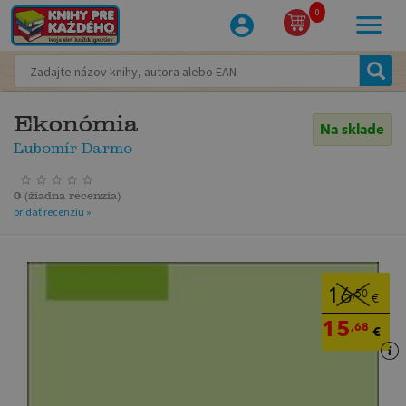
0
Ekonómia
Na sklade
Ľubomír Darmo
0
(
žiadna recenzia
)
pridať recenziu »
16
,50
€
15
,68
€