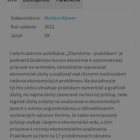
Info
Dostupnosť
Parametre
Vydavateľstvo:
Wolters Kluwer
Rok vydania:
2022
Jazyk:
SK
Cieľom autorov publikácie ,,Ekonómia – praktikum“ je
podnietiť študentov kurzov ekonómie k systematickej
príprave na semináre, samostatne vypracúvať
ekonomické úlohy a uvažovať nad rôznymi možnosťami
riešenia ekonomických problémov. Na dosiahnutie
týchto cieľov obsahuje praktikum numerické a grafické
úlohy, no najmä úlohy zamerané na tvorivý prístup, teda
logické úlohy a úlohy na uvažovanie o ekonomických
javoch s nutnou argumentáciou a zdôvodňovaním
vyslovených názorov. Veríme, že takto koncipovaný
prístup zvyšuje záujem o ekonomickú vedu, a tým
prispieva k rozvoju ekonomického uvažovania.
Praktikum sa člení na 17 problémových okruhov.