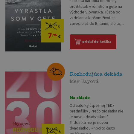
Eliška sa narodila do rodiny
prostitútok v rómskom gete na
východe Slovenska. Túžba po
vzdelaní a lepšom živote ju
zavedie až do Británie, ale to,...
16
,99
€
7
,95
€
pridať do košíka
Rozhodujúca dekáda
Meg Jayová
Na sklade
Od autorky úspešnej TEDx
prednášky „Prečo tridsiatka nie
je novou dvadsiatkou."
Tridsiatka nie je novou
dvadsiatkou - hoci to často
12
,95
€
počúvame v...