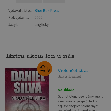
Vydavateľstvo:
Blue Box Press
Rok vydania:
2022
Jazyk:
anglicky
Extra akcia len u nás
Violončelistka
Silva Daniel
Na sklade
Gabriel Allon, legendárny agent
a reštaurátor, je späť! Jedna z
najúspešnejších špionážnych
sérií všetkých čias pokračuje