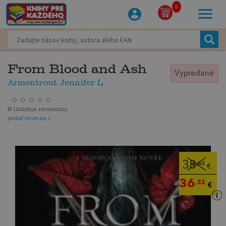
0
From Blood and Ash
Vypredané
Armentrout Jennifer L.
0
(
žiadna recenzia
)
pridať recenziu »
38
,44
€
36
,52
€