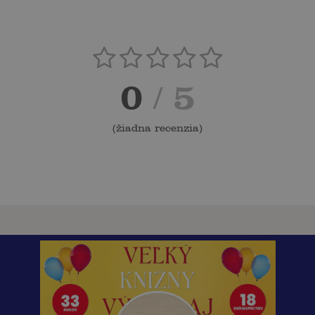
0
/ 5
(
žiadna recenzia
)