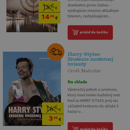
dvadsiatou prvou časťou –
15
,90
€
vynikajúcim mrazivo aktuálnym
14
trilerom, zachytávajúcim...
,95
€
pridať do košíka
Harry Styles:
Zrodenie modernej
hviezdy
Croft Malcolm
Na sklade
Výnimočný príbeh o umelcovi,
ktorý mení nielen hudobný svet.
Keď sa HARRY STYLES prvý raz
zúčastnil konkurzu do súťaže X
16
,90
€
Factor v...
3
,95
€
pridať do košíka