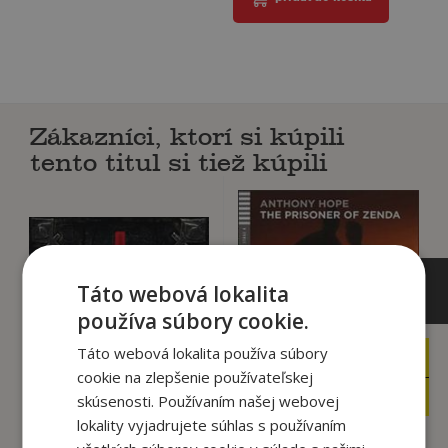
Zákazníci, ktorí si kúpili
tento titul si tiež kúpili
Táto webová lokalita
používa súbory cookie.
Táto webová lokalita používa súbory
8
26
,00
,95
€
€
cookie na zlepšenie používateľskej
7
22
,60
,91
€
€
skúsenosti. Používaním našej webovej
lokality vyjadrujete súhlas s používaním