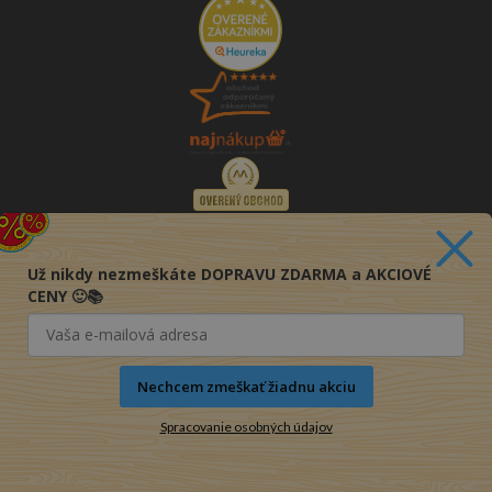
Už nikdy nezmeškáte DOPRAVU ZDARMA a AKCIOVÉ
CENY 🙂📚
Nechcem zmeškať žiadnu akciu
Spracovanie osobných údajov
© 2016-2026 KNIHY PRE KAŽDÉHO s.r.o.