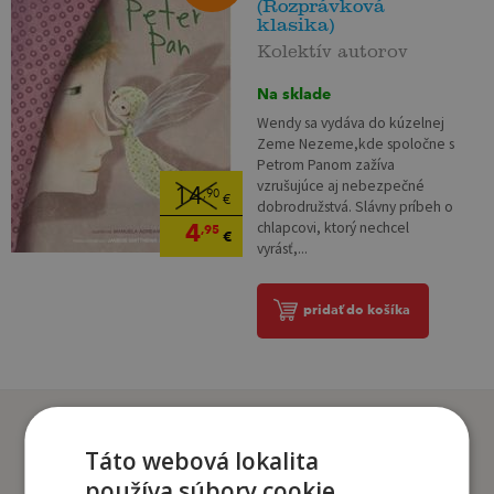
(Rozprávková
klasika)
Kolektív autorov
Na sklade
Wendy sa vydáva do kúzelnej
Zeme Nezeme,kde spoločne s
Petrom Panom zažíva
vzrušujúce aj nebezpečné
14
,90
€
dobrodružstvá. Slávny príbeh o
4
chlapcovi, ktorý nechcel
,95
€
vyrásť,...
pridať do košíka
Zákazníci, ktorí si kúpili
tento titul si tiež kúpili
Táto webová lokalita
používa súbory cookie.