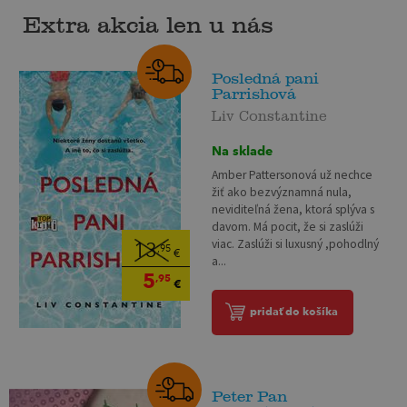
Extra akcia len u nás
Posledná pani
Parrishová
Liv Constantine
Na sklade
Amber Pattersonová už nechce
žiť ako bezvýznamná nula,
neviditeľná žena, ktorá splýva s
davom. Má pocit, že si zaslúži
viac. Zaslúži si luxusný ,pohodlný
13
,95
€
a...
5
,95
€
pridať do košíka
Peter Pan