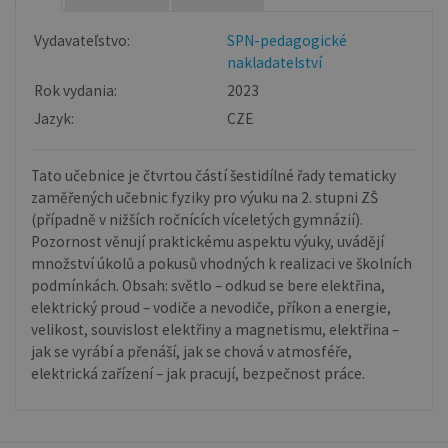
Vydavateľstvo:
SPN-pedagogické
nakladatelství
Rok vydania:
2023
Jazyk:
CZE
Tato učebnice je čtvrtou částí šestidílné řady tematicky
zaměřených učebnic fyziky pro výuku na 2. stupni ZŠ
(případně v nižších ročnících víceletých gymnázií).
Pozornost věnují praktickému aspektu výuky, uvádějí
množství úkolů a pokusů vhodných k realizaci ve školních
podmínkách. Obsah: světlo – odkud se bere elektřina,
elektrický proud – vodiče a nevodiče, příkon a energie,
velikost, souvislost elektřiny a magnetismu, elektřina –
jak se vyrábí a přenáší, jak se chová v atmosféře,
elektrická zařízení – jak pracují, bezpečnost práce.