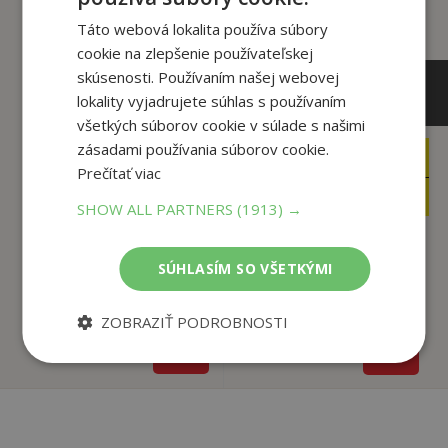
Táto webová lokalita používa súbory
cookie na zlepšenie používateľskej
skúsenosti. Používaním našej webovej
lokality vyjadrujete súhlas s používaním
všetkých súborov cookie v súlade s našimi
zásadami používania súborov cookie.
16
4
,90
,90
€
€
Prečítať viac
5
2
,95
,50
€
€
SHOW ALL PARTNERS
(1913) →
SÚHLASÍM SO VŠETKÝMI
Fakty a triky zo sveta
Matematika nás baví
vedy
Korytková Ivana
Kolektív
ZOBRAZIŤ PODROBNOSTI
Na sklade
Na sklade