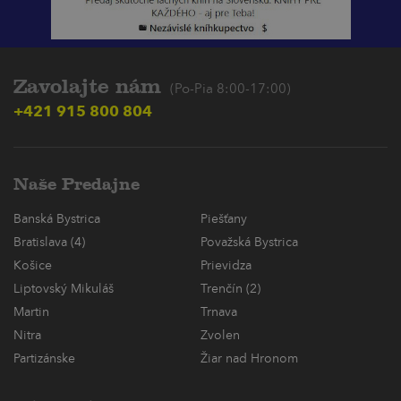
Zavolajte nám
(Po-Pia 8:00-17:00)
+421 915 800 804
Naše Predajne
Banská Bystrica
Piešťany
Bratislava (4)
Považská Bystrica
Košice
Prievidza
Liptovský Mikuláš
Trenčín (2)
Martin
Trnava
Nitra
Zvolen
Partizánske
Žiar nad Hronom