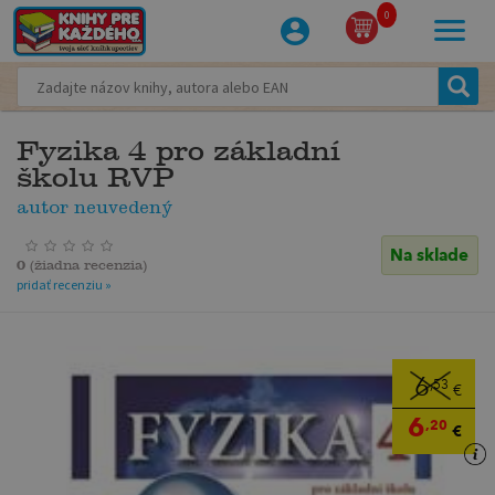
0
Fyzika 4 pro základní
školu RVP
autor neuvedený
Na sklade
0
(
žiadna recenzia
)
pridať recenziu »
6
,53
€
6
,20
€