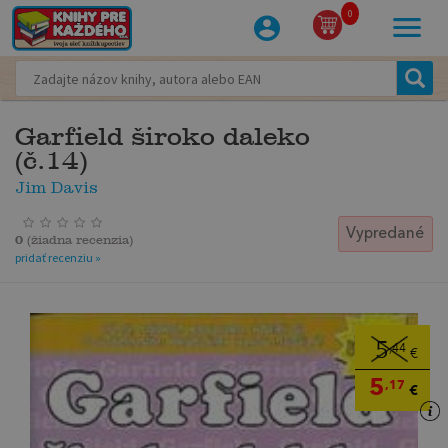
0
Garfield široko daleko
(č.14)
Jim Davis
Vypredané
0
(
žiadna recenzia
)
pridať recenziu »
5
,44
€
5
,17
€