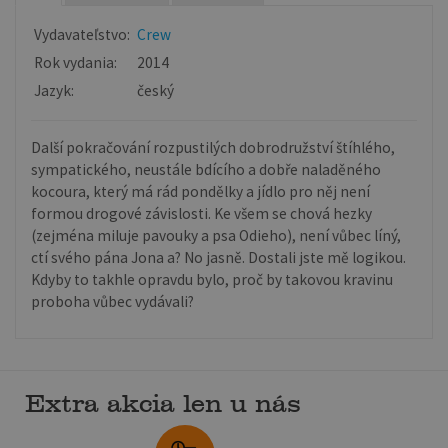
Vydavateľstvo:
Crew
Rok vydania:
2014
Jazyk:
český
Další pokračování rozpustilých dobrodružství štíhlého,
sympatického, neustále bdícího a dobře naladěného
kocoura, který má rád pondělky a jídlo pro něj není
formou drogové závislosti. Ke všem se chová hezky
(zejména miluje pavouky a psa Odieho), není vůbec líný,
ctí svého pána Jona a? No jasně. Dostali jste mě logikou.
Kdyby to takhle opravdu bylo, proč by takovou kravinu
proboha vůbec vydávali?
Extra akcia len u nás