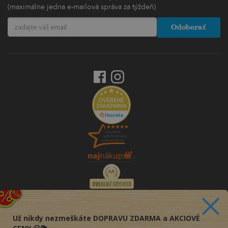
(maximálne jedna e-mailová správa za týždeň)
Odoberať
Už nikdy nezmeškáte DOPRAVU ZDARMA a AKCIOVÉ