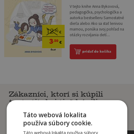
V tejto knihe Anna Bykovová,
pedagogička, psychologička a
autorka bestselleru Samostatné
dieťa alebo Ako sa stať lenivou
mamou, ponúka svoj pohľad na
12
,90
€
otázky rozvíjania detí....
3
,50
€
pridať do košíka
Zákazníci, ktorí si kúpili
tento titul si tiež kúpili
Táto webová lokalita
používa súbory cookie.
Táto webová lokalita používa súbory