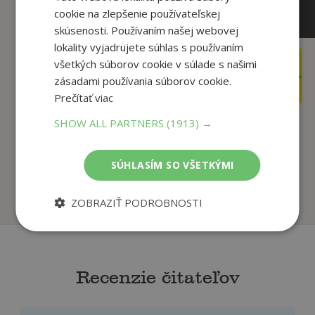
cookie na zlepšenie používateľskej
skúsenosti. Používaním našej webovej
lokality vyjadrujete súhlas s používaním
všetkých súborov cookie v súlade s našimi
5
8
,44
,19
€
€
zásadami používania súborov cookie.
5
7
,17
,78
€
€
Prečítať viac
SHOW ALL PARTNERS
(1913) →
Garfield váží slova
Garfield to smaží (č.
(č.3) - 3. vydání
55)
SÚHLASÍM SO VŠETKÝMI
Jim Davis
Jim Davis
Na sklade
Na sklade
ZOBRAZIŤ PODROBNOSTI
Recenzie čitateľov