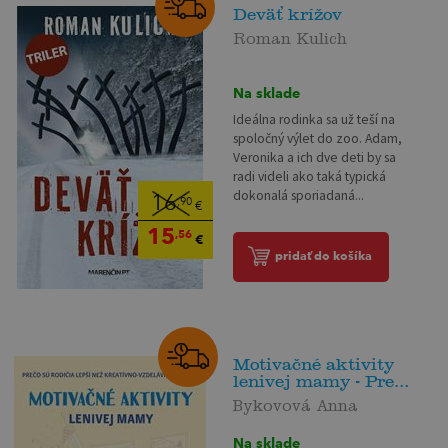
Deväť krížov
Roman Kulich
Na sklade
Ideálna rodinka sa už teší na
spoločný výlet do zoo. Adam,
Veronika a ich dve deti by sa
radi videli ako taká typická
dokonalá sporiadaná...
16
,90
€
15
,56
€
pridať do košíka
Motivačné aktivity
lenivej mamy - Pre...
Bykovová Anna
Na sklade