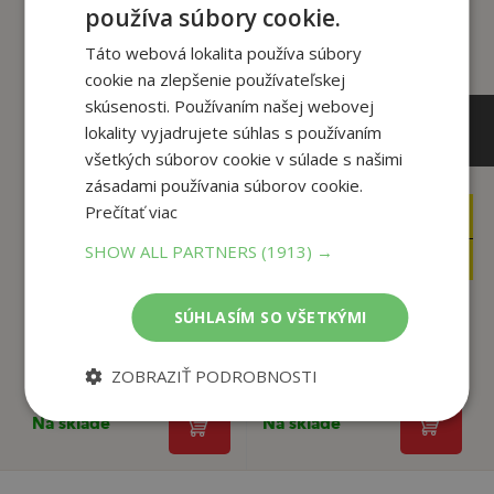
používa súbory cookie.
Táto webová lokalita používa súbory
cookie na zlepšenie používateľskej
skúsenosti. Používaním našej webovej
lokality vyjadrujete súhlas s používaním
všetkých súborov cookie v súlade s našimi
zásadami používania súborov cookie.
14
,90
€
Prečítať viac
9
,84
€
4
,95
€
SHOW ALL PARTNERS
(1913) →
9
,35
€
SÚHLASÍM SO VŠETKÝMI
Odyssea
(Rozprávková klasika)
Trojská válka
(SK)
Homér
ZOBRAZIŤ PODROBNOSTI
Homér
Na sklade
Na sklade