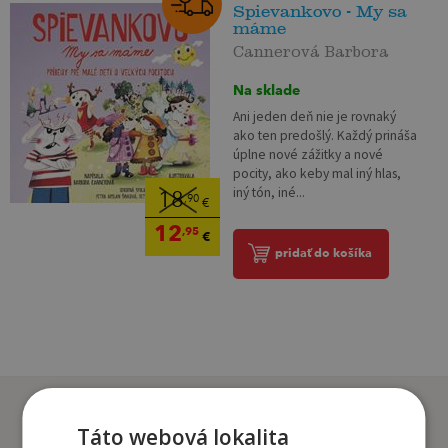
Spievankovo - My sa
máme
Cannerová Barbora
Na sklade
Ani jeden deň nie je rovnaký
ako ten predošlý. Každý prináša
úplne nové zážitky a nové
pocity, ako keby mal iný hlas,
iný tón, iné...
18
,90
€
12
,95
€
pridať do košíka
Zákazníci, ktorí si kúpili
tento titul si tiež kúpili
Táto webová lokalita