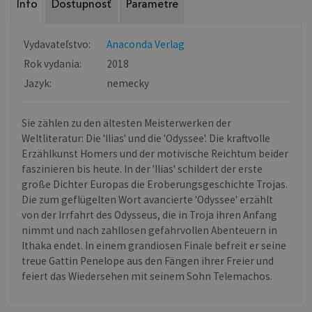
Info
Dostupnosť
Parametre
Vydavateľstvo:
Anaconda Verlag
Rok vydania:
2018
Jazyk:
nemecky
Sie zählen zu den ältesten Meisterwerken der
Weltliteratur: Die 'Ilias' und die 'Odyssee'. Die kraftvolle
Erzählkunst Homers und der motivische Reichtum beider
faszinieren bis heute. In der 'Ilias' schildert der erste
große Dichter Europas die Eroberungsgeschichte Trojas.
Die zum geflügelten Wort avancierte 'Odyssee' erzählt
von der Irrfahrt des Odysseus, die in Troja ihren Anfang
nimmt und nach zahllosen gefahrvollen Abenteuern in
Ithaka endet. In einem grandiosen Finale befreit er seine
treue Gattin Penelope aus den Fängen ihrer Freier und
feiert das Wiedersehen mit seinem Sohn Telemachos.