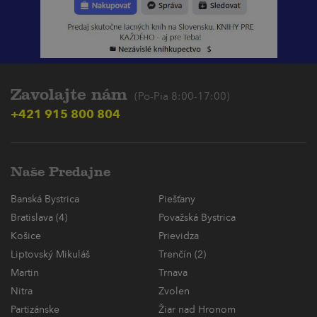
Zavolajte nám
(Po-Pia 8:00-17:00)
+421 915 800 804
Naše Predajne
Banská Bystrica
Piešťany
Bratislava (4)
Považská Bystrica
Košice
Prievidza
Liptovský Mikuláš
Trenčín (2)
Martin
Trnava
Nitra
Zvolen
Partizánske
Žiar nad Hronom