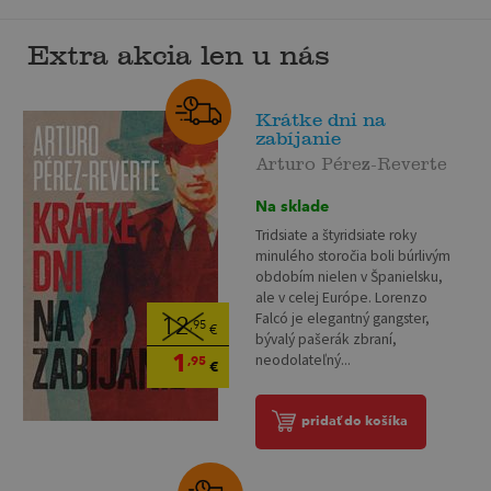
Extra akcia len u nás
Krátke dni na
zabíjanie
Arturo Pérez-Reverte
Na sklade
Tridsiate a štyridsiate roky
minulého storočia boli búrlivým
obdobím nielen v Španielsku,
ale v celej Európe. Lorenzo
Falcó je elegantný gangster,
12
,95
€
bývalý pašerák zbraní,
1
neodolateľný...
,95
€
pridať do košíka