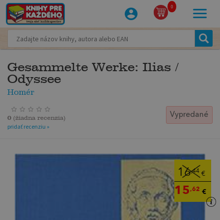
0
Gesammelte Werke: Ilias /
Odyssee
Homér
Vypredané
0
(
žiadna recenzia
)
pridať recenziu »
16
,44
€
15
,62
€