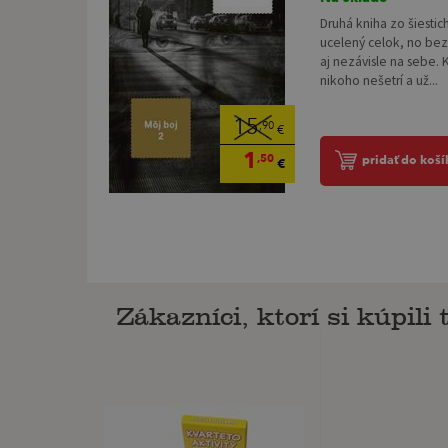
Druhá kniha zo šiestic
ucelený celok, no bez
aj nezávisle na sebe. 
nikoho nešetrí a už...
15
,90
€
1
,50
pridať do koší
€
Zákazníci, ktorí si kúpili 