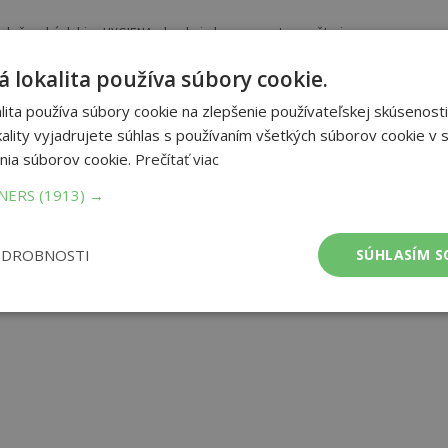
oločenských hier HYGIENA obsahuje komponenty pre štyri
eti veselým a hravým spôsobom niektoré poznatky a informácie o
ický úsudok a myslenie.Príslušenstvo zahŕňa:152 ks obrázkových
 lokalita používa súbory cookie.
ita používa súbory cookie na zlepšenie používateľskej skúsenosti
ality vyjadrujete súhlas s používaním všetkých súborov cookie v s
nia súborov cookie.
Prečítať viac
TNERS
(1913) →
ODROBNOSTI
SÚHLASÍM S
mer:
283x205 mm
tnosť:
285 g