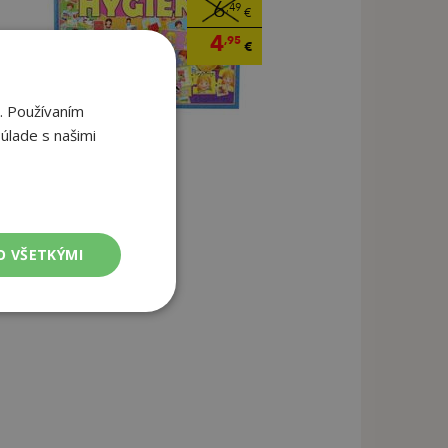
6
,49
€
4
,95
€
. Používaním
úlade s našimi
O VŠETKÝMI