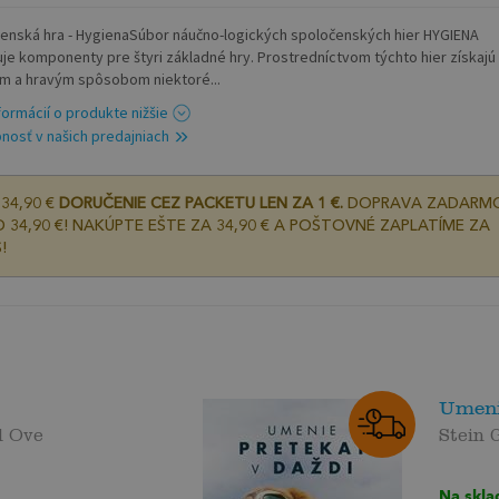
enská hra - HygienaSúbor náučno-logických spoločenských hier HYGIENA
je komponenty pre štyri základné hry. Prostredníctvom týchto hier získajú 
m a hravým spôsobom niektoré...
nformácií o produkte nižšie
nosť v našich predajniach
34,90 €
DORUČENIE CEZ PACKETU LEN ZA 1 €.
DOPRAVA ZADARM
 34,90 €! NAKÚPTE EŠTE ZA 34,90 € A POŠTOVNÉ ZAPLATÍME ZA
!
Umeni
l Ove
Stein 
Na skla