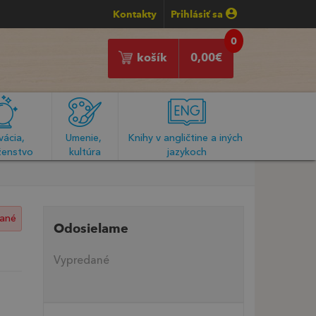
Kontakty
Prihlásiť sa
0
košík
0,00
€
ácia, 
Umenie, 
Knihy v angličtine a iných 
enstvo
kultúra
jazykoch
ané
Odosielame
Vypredané