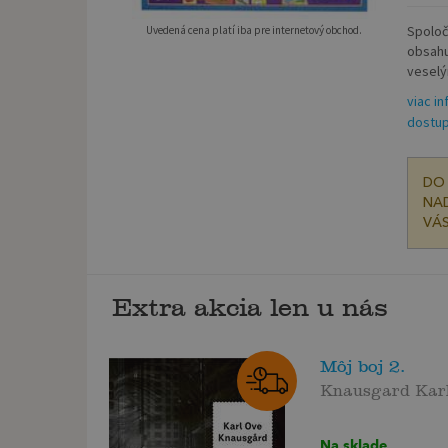
Spoloč
Uvedená cena platí iba pre internetový obchod.
obsahu
veselý
viac i
dostup
DO 
NAD
VÁS
Extra akcia len u nás
Môj boj 2.
Knausgard Kar
Na sklade