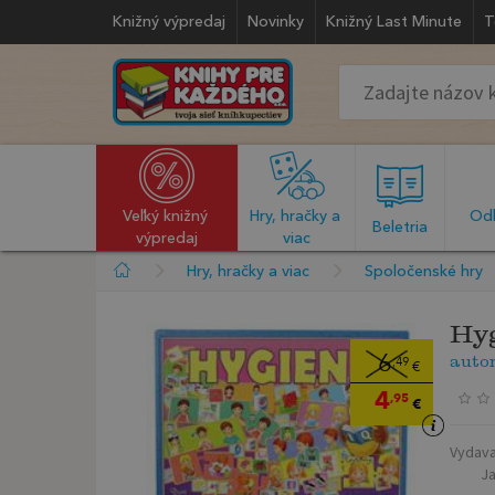
Knižný výpredaj
Novinky
Knižný Last Minute
T
Veľký knižný 
Hry, hračky a 
Odb
  Beletria  
výpredaj
viac
Hry, hračky a viac
Spoločenské hry
Hyg
auto
6
,49
€
4
,95
€
Vydava
J