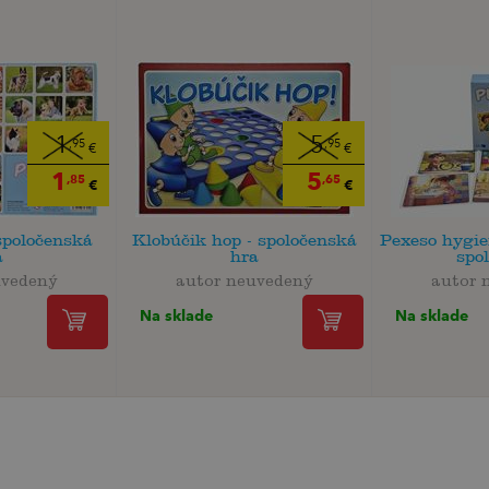
1
5
,95
,95
€
€
1
5
,85
,65
€
€
spoločenská
Klobúčik hop - spoločenská
Pexeso hygie
a
hra
spol
uvedený
autor neuvedený
autor 
Na sklade
Na sklade