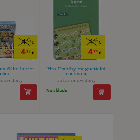
4
4
,50
,99
€
€
4
4
,28
,74
€
€
na 64ks kariet -
Hra Dostihy magnetická
očen...
cestovná
neuvedený
autor neuvedený
Na sklade