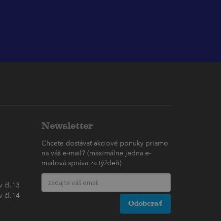
Newsletter
Chcete dostávať akciové ponuky priamo
na váš e-mail? (maximálne jedna e-
mailová správa za týždeň)
 čl.13
 čl.14
Odoberať