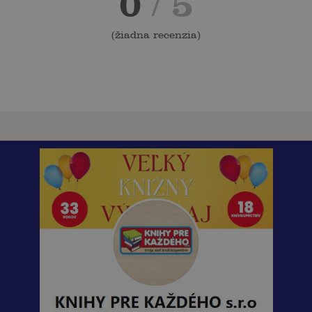
0
/ 5
(
žiadna recenzia
)