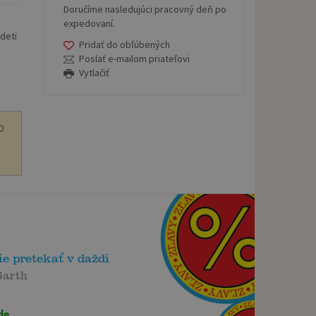
Doručíme nasledujúci pracovný deň po
expedovaní.
deti
Pridať do obľúbených
Poslať e-mailom priateľovi
Vytlačiť
O
e pretekať v daždi
Garth
de