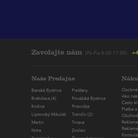
Zavolajte nám
+4
(Po-Pia 8:00-17:00)
Naše Predajne
Náku
Osobné
Banská Bystrica
Piešťany
Ako nak
Bratislava (4)
Považská Bystrica
Často k
Košice
Prievidza
Platba a
Liptovský Mikuláš
Trenčín (2)
Obchod
Reklama
Martin
Trnava
Reklama
Nitra
Zvolen
Formulá