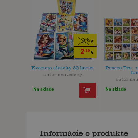
2
,95
€
2
,80
€
Kvarteto aktivity 32 kariet
Pexeso Pes - 
hr
autor neuvedený
autor ne
Na sklade
Na sklade
Informácie o produkte