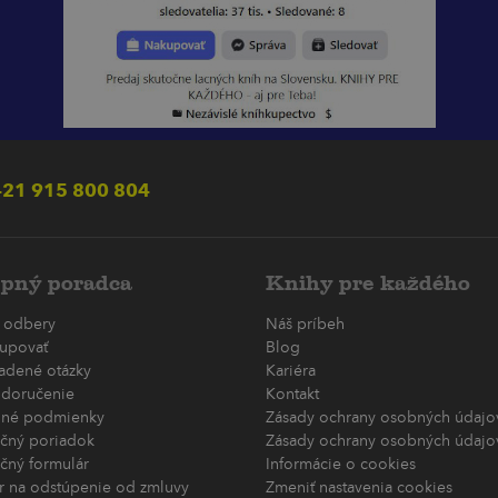
21 915 800 804
pný poradca
Knihy pre každého
 odbery
Náš príbeh
upovať
Blog
ladené otázky
Kariéra
 doručenie
Kontakt
né podmienky
Zásady ochrany osobných údajov
čný poriadok
Zásady ochrany osobných údajov
čný formulár
Informácie o cookies
r na odstúpenie od zmluvy
Zmeniť nastavenia cookies