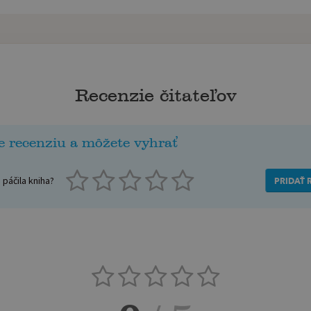
Recenzie čitateľov
e recenziu a môžete vyhrať
páčila kniha?
PRIDAŤ 