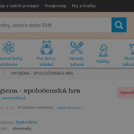
op z našich predajní
Predpredaj
Hry a hračky
orné knihy, 
Pre deti a 
Varenie, 
Motiv
  Hobby  
učebnice
mládež
zdravie
nábož
HYGIENA - SPOLOČENSKÁ HRA
iena - spoločenská hra
Vypred
r neuvedený
0
(
žiadna recenzia
)
pridať recenziu »
teľstvo:
Hydrodata
azyk:
slovenský