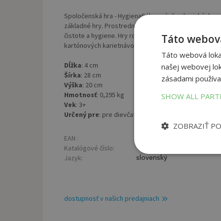
Spoločenská hra - HygienaSúbor náučno-logických sp
základné hry. Prostredníctvom týchto hier získajú d
čistote a hygiene. Hry rozšíri deťom vedomosti, log
Táto webová
kartónových karietnávod ku hrám.
Táto webová lokal
Dĺžka
: 4 cm
našej webovej lok
Šírka
: 28 cm
zásadami používa
Výška
: 20 cm
Hmotnosť
: 0,295 kg
SHOW ALL PAR
Vek
: 3+
Určený pre
: pre dievčatá aj chlapcov
ZOBRAZIŤ P
EAN :
Roz
8588001170387
Katalógové číslo:
Hmo
1240073
Jazyk:
slovenský
dostupnosť v našich predajniach