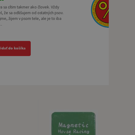
a sa cítim takmer ako človek. Vždy
, že sa odlišujem od ostatných psov.
e, žijem v psom tele, ale je to iba
..
ridať do košíka