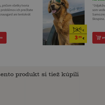
h, pričom všetky tvoria
“Odjakživ
 problémov ich prečítate
som vedel
Knausgard ani tentokrát
Samozrejm
škrupina..
13
,90
€
3
,95
ka
p
€
tento produkt si tiež kúpili