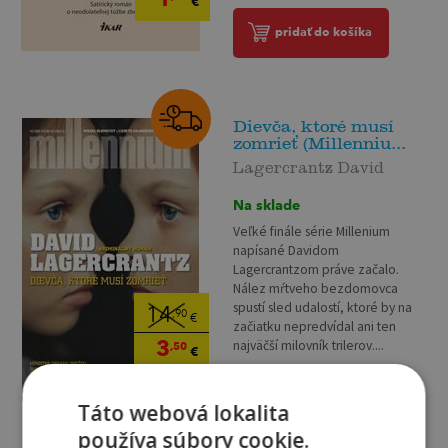
€
pridať do košíka
Dievča, ktoré musí
zomrieť (Millenniu...
Lagercrantz David
Na sklade
Veľké finále série Millenium
napísané Davidom
Lagercrantzom práve začalo.
Nález mŕtveho bezdomovca
spustí sled udalostí, ktoré by na
14
,90
€
začiatku nepredvídal ani ten
3
najväčší milovník trilerov....
,50
€
pridať do košíka
Táto webová lokalita
používa súbory cookie.