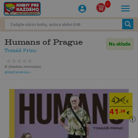
0
Humans of Prague
Na sklade
Tomáš Princ
0
(
žiadna recenzia
)
pridať recenziu »
43
,45
€
41
,28
€