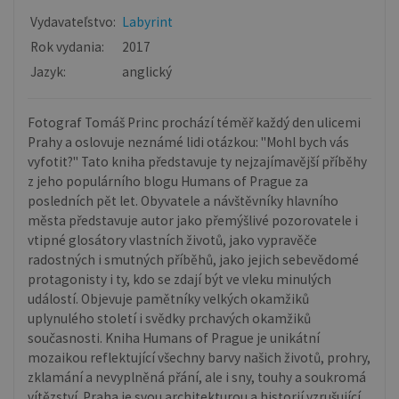
Vydavateľstvo:
Labyrint
Rok vydania:
2017
Jazyk:
anglický
Fotograf Tomáš Princ prochází téměř každý den ulicemi
Prahy a oslovuje neznámé lidi otázkou: "Mohl bych vás
vyfotit?" Tato kniha představuje ty nejzajímavější příběhy
z jeho populárního blogu Humans of Prague za
posledních pět let. Obyvatele a návštěvníky hlavního
města představuje autor jako přemýšlivé pozorovatele i
vtipné glosátory vlastních životů, jako vypravěče
radostných i smutných příběhů, jako jejich sebevědomé
protagonisty i ty, kdo se zdají být ve vleku minulých
událostí. Objevuje pamětníky velkých okamžiků
uplynulého století i svědky prchavých okamžiků
současnosti. Kniha Humans of Prague je unikátní
mozaikou reflektující všechny barvy našich životů, prohry,
zklamání a nevyplněná přání, ale i sny, touhy a soukromá
vítězství. Praha je svou architekturou a historií vzrušující