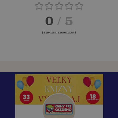
0
/ 5
(
žiadna recenzia
)