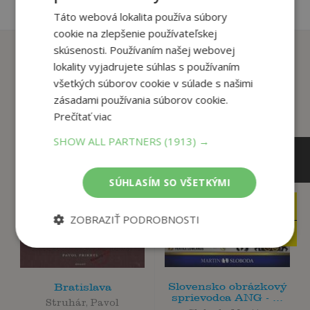
Táto webová lokalita používa súbory
cookie na zlepšenie používateľskej
Zákazníci, ktorí si kúpili
skúsenosti. Používaním našej webovej
lokality vyjadrujete súhlas s používaním
tento titul si tiež kúpili
všetkých súborov cookie v súlade s našimi
zásadami používania súborov cookie.
Prečítať viac
SHOW ALL PARTNERS
(1913) →
SÚHLASÍM SO VŠETKÝMI
10
32
,99
,85
€
€
ZOBRAZIŤ PODROBNOSTI
10
19
,44
,90
€
€
Slovensko obrázkový
Bratislava
sprievodca ANG - ...
Struhár, Pavol