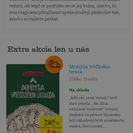
město, ale když se podíváte skrze její krásu, zjistíte, že
onu magickou přitažlivost spoluvytvářejí především lidé,
které v ní můžete potkat.
Extra akcia len u nás
Mohyla Veľkého
brata
Piško Rasťo
Na sklade
„Náhoda za nič neručí,“ tvrdí
stará pravda. „Ale dáva
netušené možnosti!“ V malej
dedinke na južnom Slovensku
leží zabudnutý hrob sovietskeho
13
,90
€
vojaka, ktorý padol...
1
,50