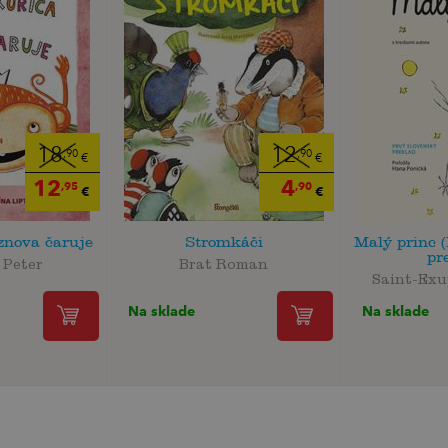
18
12
,90
,90
€
€
12
4
,95
,90
€
€
znova čaruje
Stromkáči
Malý princ 
pr
 Peter
Brat Roman
Saint-Exu
Na sklade
Na sklade