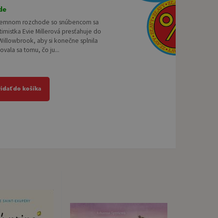
de
jemnom rozchode so snúbencom sa
imistka Evie Millerová presťahuje do
illowbrook, aby si konečne splnila
ovala sa tomu, čo ju...
ridať do košíka