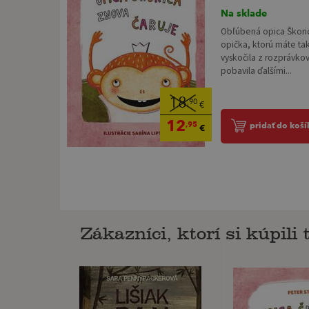
Na sklade
Obľúbená opica Škori
opička, ktorú máte tak 
vyskočila z rozprávkov
pobavila ďalšími...
18
,90
€
12
,95
pridať do koší
€
Zákazníci, ktorí si kúpili t