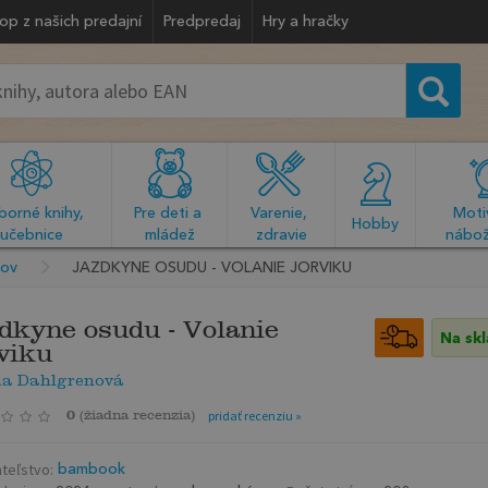
op z našich predajní
Predpredaj
Hry a hračky
orné knihy, 
Pre deti a 
Varenie, 
Motiv
  Hobby  
učebnice
mládež
zdravie
nábož
kov
JAZDKYNE OSUDU - VOLANIE JORVIKU
dkyne osudu - Volanie
Na sk
viku
na Dahlgrenová
0
(
žiadna recenzia
)
pridať recenziu »
teľstvo:
bambook