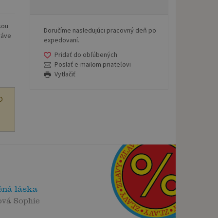
sou
Doručíme nasledujúci pracovný deň po
ráve
expedovaní.
Pridať do obľúbených
Poslať e-mailom priateľovi
Vytlačiť
O
čná láska
ová Sophie