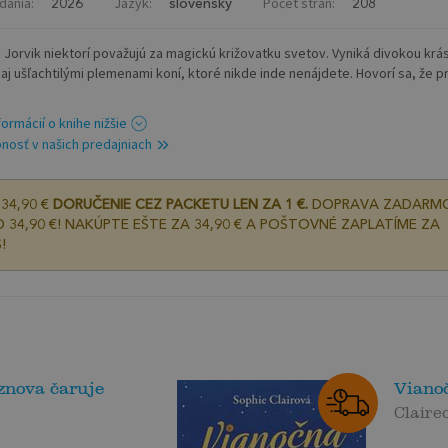
dania:
Jazyk:
Počet strán:
2026
slovenský
208
 Jorvik niektorí považujú za magickú križovatku svetov. Vyniká divokou krá
y aj ušľachtilými plemenami koní, ktoré nikde inde nenájdete. Hovorí sa, že p
formácií o knihe nižšie
nosť v našich predajniach
34,90 €
DORUČENIE CEZ PACKETU LEN ZA 1 €.
DOPRAVA ZADARM
 34,90 €! NAKÚPTE EŠTE ZA 34,90 € A POŠTOVNÉ ZAPLATÍME ZA
!
znova čaruje
Viano
Claire