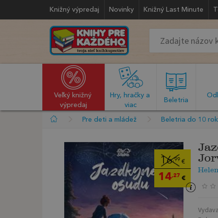
Knižný výpredaj
Novinky
Knižný Last Minute
T
Veľký knižný 
Hry, hračky a 
Odb
  Beletria  
výpredaj
viac
Pre deti a mládež
Beletria do 10 ro
Jaz
Jor
16
,99
€
Hele
14
,27
€
Vydava