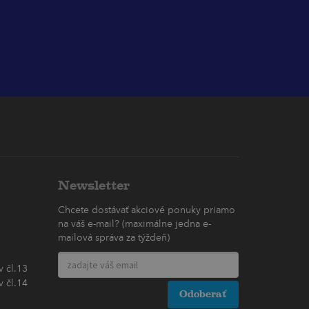
Newsletter
Chcete dostávať akciové ponuky priamo
na váš e-mail? (maximálne jedna e-
mailová správa za týždeň)
 čl.13
 čl.14
Odoberať