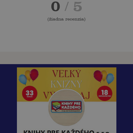
0
/ 5
(
žiadna recenzia
)