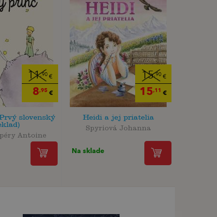
11
15
,90
,90
€
€
8
15
,95
,11
€
€
(Prvý slovenský
Heidi a jej priatelia
eklad)
Spyriová Johanna
péry Antoine
Na sklade