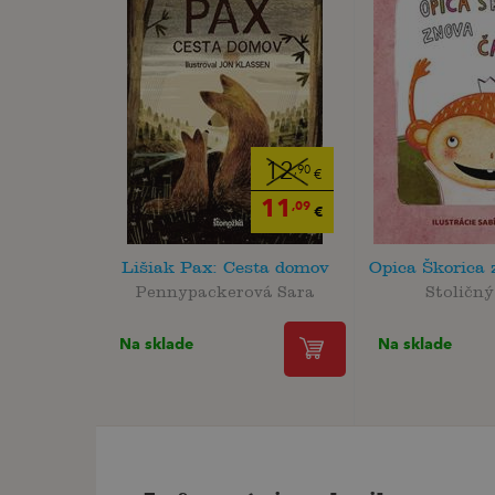
12
,90
€
11
,09
€
Lišiak Pax: Cesta domov
Opica Škorica 
Pennypackerová Sara
Stoličný
Na sklade
Na sklade