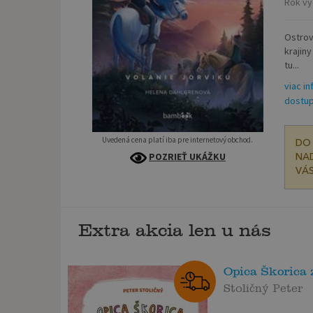
Rok vy
Ostrov
krajin
tu...
viac in
dostup
Uvedená cena platí iba pre internetový obchod.
DO 
POZRIEŤ UKÁŽKU
NAD
VÁS
Extra akcia len u nás
Opica Škorica 
Stoličný Peter