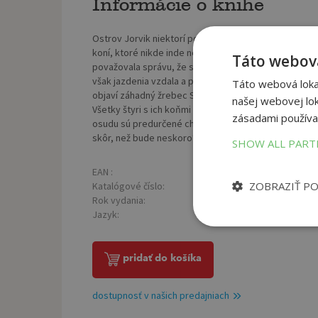
Informácie o knihe
Ostrov Jorvik niektorí považujú za magickú križovatk
koní, ktoré nikde inde nenájdete. Hovorí sa, že práve 
Táto webová
považovala správu, že sa s otcom sťahujú na Jorvik, z
však jazdenia vzdala a prisahala, že do stajne už nikdy
Táto webová lokal
objaví záhadný žrebec Starshine s modrou hrivou, ktor
našej webovej lok
Všetky štyri s ich koňmi spája neobyčajné puto. Spo
zásadami používa
osudu sú predurčené chrániť Jorvik pred temnými sila
skôr, než bude neskoro? Pre čitateľov od 9 rokov.
SHOW ALL PAR
EAN :
Poč
9788083053090
ZOBRAZIŤ P
Katalógové číslo:
Väz
1446318
Rok vydania:
Roz
2026
Jazyk:
slovenský
pridať do košíka
dostupnosť v našich predajniach