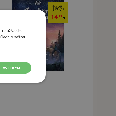
16
,99
€
14
,27
€
. Používaním
úlade s našimi
O VŠETKÝMI