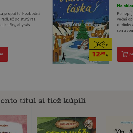
Na skla
ca je opäť tu! Nezbedná
Po neprí
radi, už po štvrtý raz
večná opt
ej knižky, aby vás
dedinky W
sen a ven
16
,90
€
12
,95
ka
p
€
ento titul si tiež kúpili