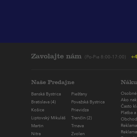
Zavolajte nám
+4
(Po-Pia 8:00-17:00)
Naše Predajne
Náku
Osobné
Banská Bystrica
Piešťany
Ako nak
Bratislava (4)
Považská Bystrica
Často k
Košice
Prievidza
Platba a
Liptovský Mikuláš
Trenčín (2)
Obchod
Reklama
Martin
Trnava
Reklama
Nitra
Zvolen