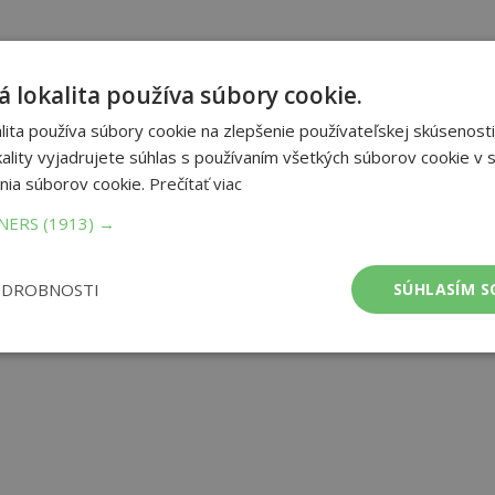
u svetov. Vyniká divokou krásou krajiny aj ušľachtilými plemenami
tu sa kone zrodili... Ešte pred tromi rokmi by pätnásťročná Lisa
 lokalita používa súbory cookie.
a splnený sen. Po tragickej nehode, pri ktorej prišla o mamu, sa
 nevkročí. Lenže Jorvik má s Lisou iné plány. V jej živote sa zrazu
ita používa súbory cookie na zlepšenie používateľskej skúsenosti
ého pozná zo svojich snov, aj nové priateľky Alex, Linda a Anna.
ality vyjadrujete súhlas s používaním všetkých súborov cookie v s
lu odhalia, že sú súčasťou pradávneho proroctva: ako Jazdkyne
nia súborov cookie.
Prečítať viac
mi, ktoré chcú pohltiť celý svet. Dokážu však ovládnuť svoju moc
TNERS
(1913) →
et strán:
208
ODROBNOSTI
SÚHLASÍM S
ba:
pevná
mer:
145x205 mm