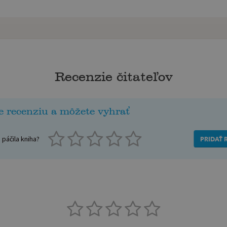
Recenzie čitateľov
e recenziu a môžete vyhrať
páčila kniha?
PRIDAŤ 