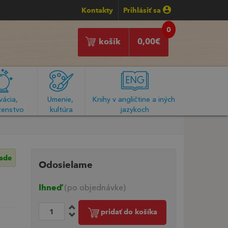
Kontakty
Prihlásiť sa
0
košík
0,00
€
ácia, 
Umenie, 
Knihy v angličtine a iných 
enstvo
kultúra
jazykoch
lade
Odosielame
Ihneď
(po objednávke)
pridať do košíka