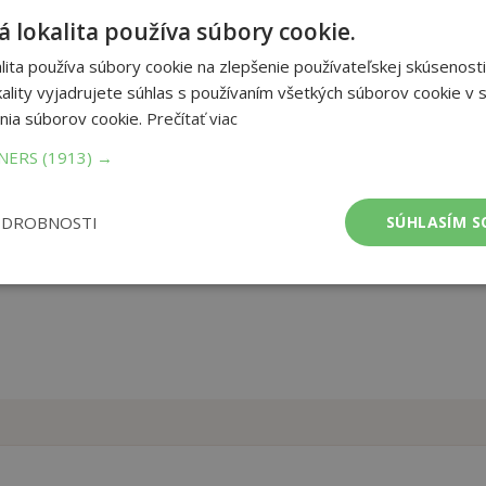
ce pro duševně choré. Přestože netuší, co ji zde čeká, je plná
 lokalita používa súbory cookie.
zná mladou ženu, kterou do ústavu přivezl její otec, netuší, že
vot. Sarah je zvláštně přitahována opuštěnou nemocnicí pro
ita používa súbory cookie na zlepšenie používateľskej skúsenosti
cientky, která zde pobývala před padesáti lety. Šokující obsah
ality vyjadrujete súhlas s používaním všetkých súborov cookie v s
pomůže rozmotat zapomenutý příběh o velké tragédii a ztracené
nia súborov cookie.
Prečítať viac
TNERS
(1913) →
et strán:
344
ba:
Knihy viazané
mer:
158x211 mm
ODROBNOSTI
SÚHLASÍM S
tnosť:
494 g