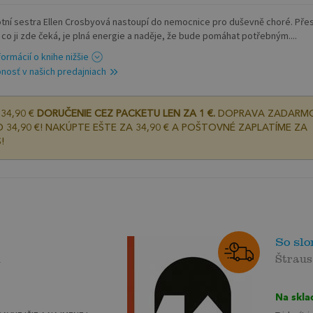
tní sestra Ellen Crosbyová nastoupí do nemocnice pro duševně choré. Pře
, co ji zde čeká, je plná energie a naděje, že bude pomáhat potřebným....
formácií o knihe nižšie
nosť v našich predajniach
34,90 €
DORUČENIE CEZ PACKETU LEN ZA 1 €.
DOPRAVA ZADARM
 34,90 €! NAKÚPTE EŠTE ZA 34,90 € A POŠTOVNÉ ZAPLATÍME ZA
!
So slo
l
Štrau
Na skla