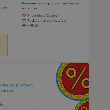
Doručíme nasledujúci pracovný deň po
stože
expedovaní.
Pridať do obľúbených
Poslať e-mailom priateľovi
Vytlačiť
O
nom na pleciach
s Dušan
de