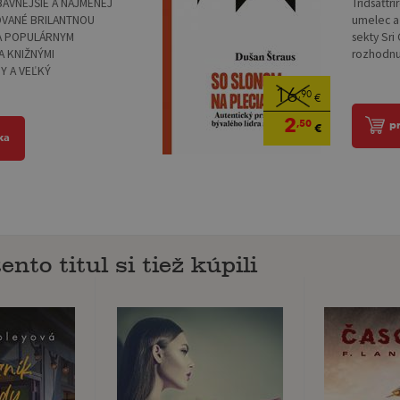
AVNEJŠIE A NAJMENEJ
Tridsaťtr
OVANÉ BRILANTNOU
umelec a 
A POPULÁRNYM
sekty Sri
 KNIŽNÝMI
rozhodnut
Y A VEĽKÝ
16
,90
€
2
,50
p
€
ka
ento titul si tiež kúpili