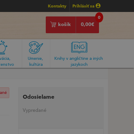
Kontakty
Prihlásiť sa
0
košík
0,00
€
ácia, 
Umenie, 
Knihy v angličtine a iných 
enstvo
kultúra
jazykoch
ané
Odosielame
Vypredané