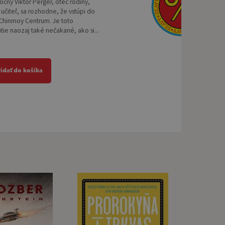
iročný Viktor Perger, otec rodiny,
učiteľ, sa rozhodne, že vstúpi do
 Chinmoy Centrum. Je toto
ie naozaj také nečakané, ako si...
ridať do košíka