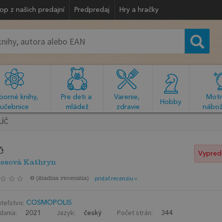
op z našich predajní
Predpredaj
Hry a hračky
orné knihy, 
Pre deti a 
Varenie, 
Motiv
  Hobby  
učebnice
mládež
zdravie
nábož
LÍČ
č
Vypred
esová Kathryn
0
(
žiadna recenzia
)
pridať recenziu »
teľstvo:
COSMOPOLIS
dania:
Jazyk:
Počet strán:
2021
český
344