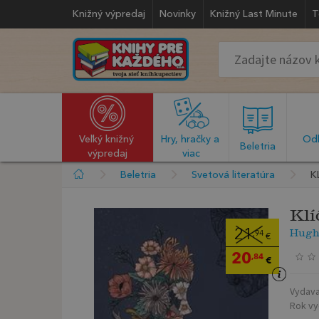
Knižný výpredaj
Novinky
Knižný Last Minute
T
Veľký knižný 
Hry, hračky a 
Odb
  Beletria  
výpredaj
viac
Beletria
Svetová literatúra
K
Klí
Hugh
21
,94
€
20
,84
€
Vydava
Rok vy