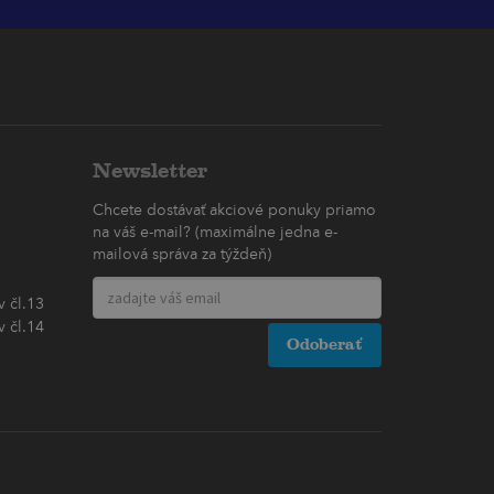
Newsletter
Chcete dostávať akciové ponuky priamo
na váš e-mail? (maximálne jedna e-
mailová správa za týždeň)
 čl.13
 čl.14
Odoberať