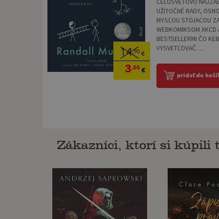
CELOSVETOVO NAJZÁB
UŽITOČNÉ RADY, OSN
MYSĽOU STOJACOU Z
WEBKOMIKSOM XKCD A
BESTSELLERMI ČO KEB
VYSVETĽOVAČ. ...
14
,90
€
3
,50
€
pridať do koší
Zákazníci, ktorí si kúpili t