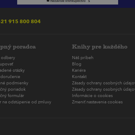
21 915 800 804
pný poradca
Knihy pre každého
 odbery
Náš príbeh
upovať
Blog
ladené otázky
Kariéra
 doručenie
Kontakt
né podmienky
Zásady ochrany osobných údajov
čný poriadok
Zásady ochrany osobných údajov
čný formulár
Informácie o cookies
r na odstúpenie od zmluvy
Zmeniť nastavenia cookies