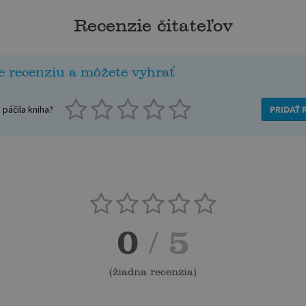
Recenzie čitateľov
e recenziu a môžete vyhrať
páčila kniha?
PRIDAŤ 
0
/ 5
(
žiadna recenzia
)