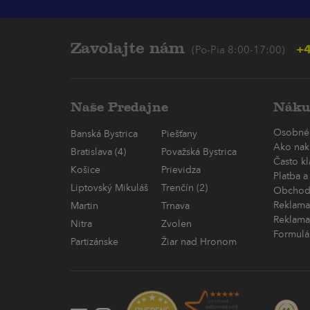
Zavolajte nám
+4
(Po-Pia 8:00-17:00)
Naše Predajne
Náku
Osobné
Banská Bystrica
Piešťany
Ako nak
Bratislava (4)
Považská Bystrica
Často k
Košice
Prievidza
Platba a
Liptovský Mikuláš
Trenčín (2)
Obchod
Reklama
Martin
Trnava
Reklama
Nitra
Zvolen
Formulá
Partizánske
Žiar nad Hronom