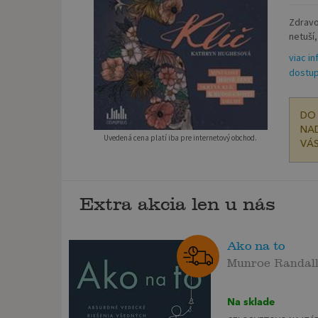
Zdravo
netuší
viac in
dostup
DO 
NAD
Uvedená cena platí iba pre internetový obchod.
VÁS
Extra akcia len u nás
Ako na to
Munroe Randal
Na sklade