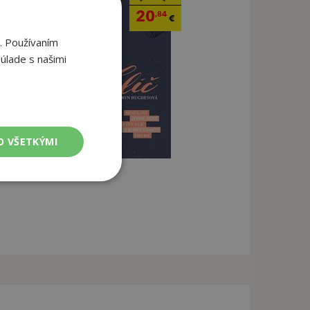
20
,84
€
. Používaním
úlade s našimi
O VŠETKÝMI