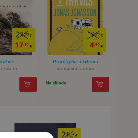
21
19
,90
,90
€
€
17
4
,30
,90
€
€
sozber
Prorokyňa a trkvas
angstein
Jonasson Jonas
Na sklade
21
,94
€