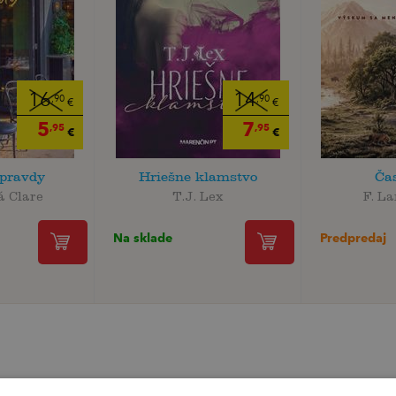
16
14
,90
,90
€
€
5
7
,95
,95
€
€
 pravdy
Hriešne klamstvo
Ča
á Clare
T.J. Lex
F. L
Na sklade
Predpredaj