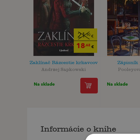
21
,90
€
18
,62
€
Zaklínač Rázcestie krkavcov
Zápisník
Andrzej Sapkowski
Pooleyov
Na sklade
Na sklade
Informácie o knihe