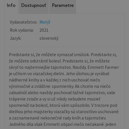
Info
Dostupnosť
Parametre
Vydavateľstvo:
Motýľ
Rok vydania:
2021
Jazyk:
slovenský
Predstavte si, že môžete vymazať smútok. Predstavte si,
že môžete odstrániť bolesť. Predstavte si, že môžete
skryť to najtemnejšie tajomstvo. Navždy. Emmett Farmer
je učňom vo viazačskej dielni. Jeho úlohou je vyrábať
nádherné knihy a v každej z nich uschovať niečo
výnimočné a zvláštne: spomienky. Ak chcete na niečo
zabudnúť alebo navždy pochovať ťaživé tajomstvo, vaše
trápenie zviaže a vy si už nikdy nebudete musieť
spomenúť na bolesť, ktorú vám spôsobilo. V trezore pod
dielňou jeho majsterky viazačky sú starostlivo uschované
a zaznamenané nekonečné rady kníh a tajomstiev.
Jedného dňa však Emmett objaví niečo nečakané: jeden