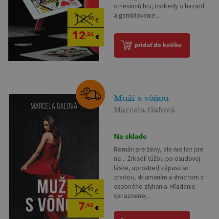
o nevinnú hru, inokedy o hazard
a gamblovanie...
12
,90
€
12
,26
€
pridať do košíka
Muži s vôňou
Marcela Gaľová
Na sklade
Román pre ženy, ale nie len pre
ne... Zrkadlí túžbu po osudovej
láske, uprostred zápasu so
zradou, sklamaním a strachom z
osobného zlyhania. Hľadanie
14
,90
€
spriaznenej...
7
,95
€