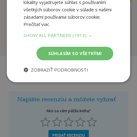
lokality vyjadrujete súhlas s používaním
všetkých súborov cookie v súlade s našimi
zásadami používania súborov cookie.
Búrka mečov 2: Krv a
Pád Gondolinu
Prečítať viac
zlato (špeciálne...
J. R. R. Tolkien
Martin George R. R.
SHOW ALL PARTNERS
(1913) →
Na sklade
Na sklade
SÚHLASÍM SO VŠETKÝMI
ZOBRAZIŤ PODROBNOSTI
Recenzie čitateľov
Napíšte recenziu a môžete vyhrať
Ako sa vám páčila kniha?
PRIDAŤ RECENZIU