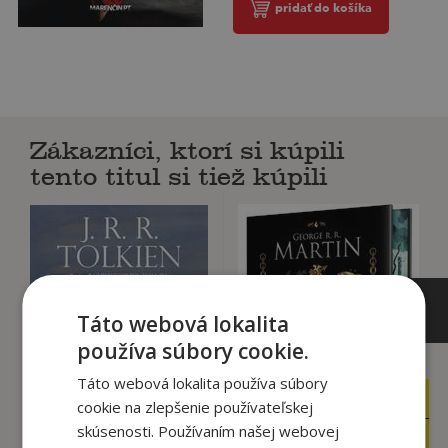
pridať do košíka
Zákazníci, ktorí si kúpili
tento titul si tiež kúpili
Táto webová lokalita
používa súbory cookie.
Táto webová lokalita používa súbory
25
19
,90
,95
cookie na zlepšenie používateľskej
€
€
skúsenosti. Používaním našej webovej
24
15
,61
,76
€
€