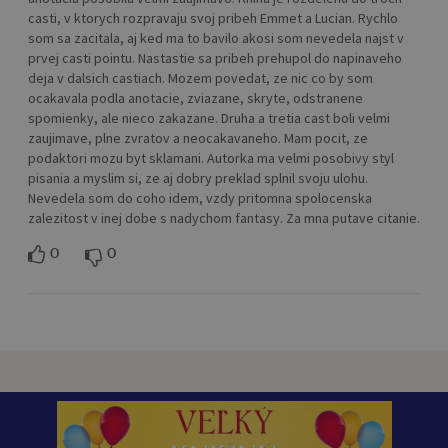
casti, v ktorych rozpravaju svoj pribeh Emmet a Lucian. Rychlo
som sa zacitala, aj ked ma to bavilo akosi som nevedela najst v
prvej casti pointu. Nastastie sa pribeh prehupol do napinaveho
deja v dalsich castiach. Mozem povedat, ze nic co by som
ocakavala podla anotacie, zviazane, skryte, odstranene
spomienky, ale nieco zakazane. Druha a tretia cast boli velmi
zaujimave, plne zvratov a neocakavaneho. Mam pocit, ze
podaktori mozu byt sklamani. Autorka ma velmi posobivy styl
pisania a myslim si, ze aj dobry preklad splnil svoju ulohu.
Nevedela som do coho idem, vzdy pritomna spolocenska
zalezitost v inej dobe s nadychom fantasy. Za mna putave citanie.
0
0