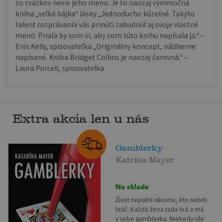
zo zväzkov nesie jeho meno. Je to naozaj výnimočná
kniha „veľká bájka“ lásky „Jednoducho kúzelné. Takýto
talent rozprávania vás prinúti zabudnúť aj svoje vlastné
meno. Priala by som si, aby som túto knihu napísala ja.“ –
Erin Kelly, spisovateľka „Originálny koncept, nádherne
napísané. Kniha Bridget Collins je naozaj čarovná.“ –
Laura Purcell, spisovateľka
Extra akcia len u nás
Gamblerky
Katrína Mayer
Na sklade
Život nepatril nikomu, kto nebol
hráč. Každá žena rada hrá a má
v sebe gamblerku. Niekedy ide