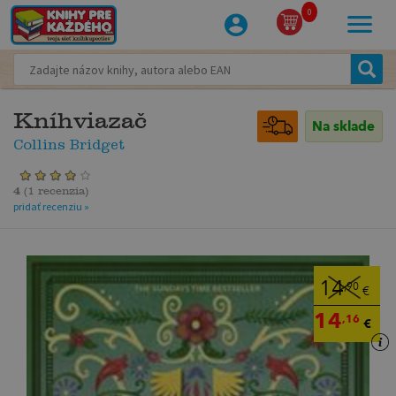
0
Kníhviazač
Na sklade
Collins Bridget
4
(
1 recenzia
)
pridať recenziu »
14
,90
€
14
,16
€