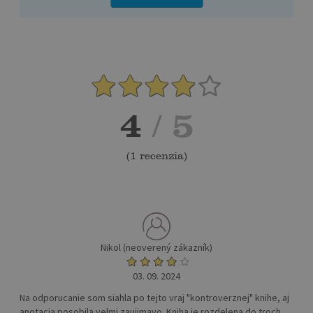
4
/ 5
(
1 recenzia
)
Nikol (neoverený zákazník)
03. 09. 2024
Na odporucanie som siahla po tejto vraj "kontroverznej" knihe, aj
anotacia posobila velmi zaujimavo. Kniha je rozdelena do troch