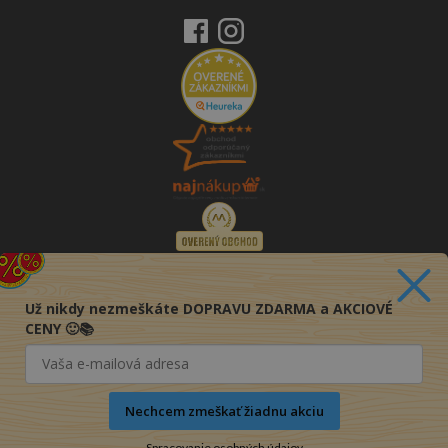
Už nikdy nezmeškáte DOPRAVU ZDARMA a AKCIOVÉ
CENY 🙂📚
Nechcem zmeškať žiadnu akciu
Spracovanie osobných údajov