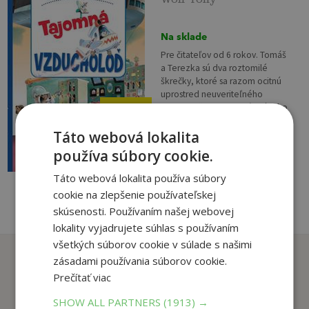
Na sklade
Pre čitateľov od 6 rokov. Tomáš
a Terezka sú dva roztomilé
škrečky, ktoré sa razom ocitnú
uprostred neuveriteľného
dobrodružstva, odohrávajúceho
7
,49
€
sa medzi mrakodrapmi a
7
Táto webová lokalita
panelákmi...
,19
€
používa súbory cookie.
pridať do košíka
Táto webová lokalita používa súbory
cookie na zlepšenie používateľskej
skúsenosti. Používaním našej webovej
lokality vyjadrujete súhlas s používaním
všetkých súborov cookie v súlade s našimi
Zákazníci, ktorí si kúpili
zásadami používania súborov cookie.
tento titul si tiež kúpili
Prečítať viac
SHOW ALL PARTNERS
(1913) →