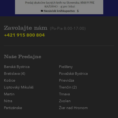
Zavolajte nám
(Po-Pia 8:00-17:00)
+421 915 800 804
Naše Predajne
Banská Bystrica
Piešťany
Bratislava (4)
Považská Bystrica
Košice
Prievidza
Liptovský Mikuláš
Trenčín (2)
Martin
Trnava
Nitra
Zvolen
Partizánske
Žiar nad Hronom