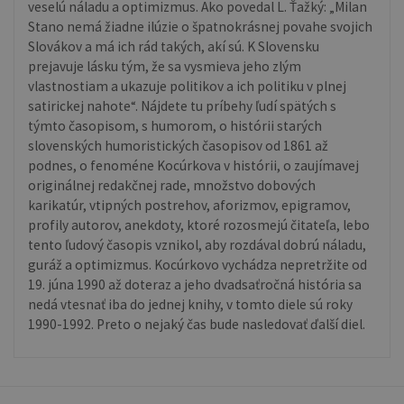
veselú náladu a optimizmus. Ako povedal L. Ťažký: „Milan
Stano nemá žiadne ilúzie o špatnokrásnej povahe svojich
Slovákov a má ich rád takých, akí sú. K Slovensku
prejavuje lásku tým, že sa vysmieva jeho zlým
vlastnostiam a ukazuje politikov a ich politiku v plnej
satirickej nahote“. Nájdete tu príbehy ľudí spätých s
týmto časopisom, s humorom, o histórii starých
slovenských humoristických časopisov od 1861 až
podnes, o fenoméne Kocúrkova v histórii, o zaujímavej
originálnej redakčnej rade, množstvo dobových
karikatúr, vtipných postrehov, aforizmov, epigramov,
profily autorov, anekdoty, ktoré rozosmejú čitateľa, lebo
tento ľudový časopis vznikol, aby rozdával dobrú náladu,
guráž a optimizmus. Kocúrkovo vychádza nepretržite od
19. júna 1990 až doteraz a jeho dvadsaťročná história sa
nedá vtesnať iba do jednej knihy, v tomto diele sú roky
1990-1992. Preto o nejaký čas bude nasledovať ďalší diel.