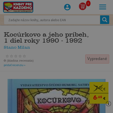
0
Kocúrkovo a jeho príbeh,
1 diel roky 1990 - 1992
Stano Milan
Vypredané
0
(
žiadna recenzia
)
pridať recenziu »
7
,00
€
6
,65
€