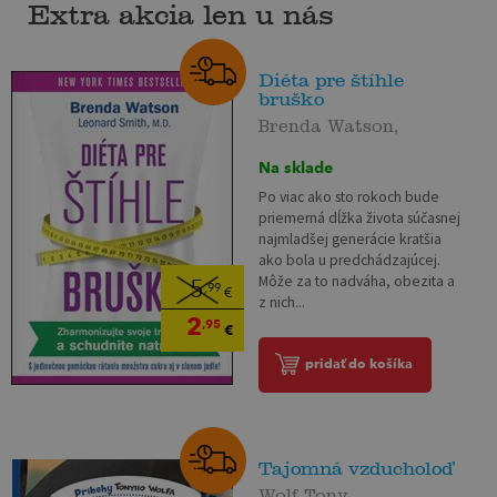
Extra akcia len u nás
Diéta pre štíhle
bruško
Brenda Watson,
Na sklade
Po viac ako sto rokoch bude
priemerná dĺžka života súčasnej
najmladšej generácie kratšia
ako bola u predchádzajúcej.
Môže za to nadváha, obezita a
5
,99
€
z nich...
2
,95
€
pridať do košíka
Tajomná vzducholoď
Wolf Tony