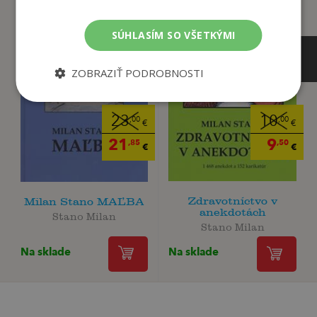
SÚHLASÍM SO VŠETKÝMI
ZOBRAZIŤ PODROBNOSTI
10
23
,00
,00
€
€
9
21
,50
,85
€
€
Zdravotníctvo v
Milan Stano MAĽBA
anekdotách
Stano Milan
Stano Milan
Na sklade
Na sklade