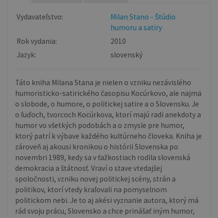
Vydavateľstvo:
Milan Stano - Štúdio
humoru a satiry
Rok vydania:
2010
Jazyk:
slovenský
Táto kniha Milana Stana je nielen o vzniku nezávislého
humoristicko-satirického časopisu Kocúrkovo, ale najmä
o slobode, o humore, o politickej satire a o Slovensku. Je
o ľuďoch, tvorcoch Kocúrkova, ktorí majú radi anekdoty a
humor vo všetkých podobách a o zmysle pre humor,
ktorý patrí k výbave každého kultúrneho človeka. Kniha je
zároveň aj akousi kronikou o histórii Slovenska po
novembri 1989, kedy sa v ťažkostiach rodila slovenská
demokracia a štátnosť. Vraví o stave vtedajšej
spoločnosti, vzniku novej politickej scény, strán a
politikov, ktorí vtedy kraľovali na pomyselnom
politickom nebi. Je to aj akési vyznanie autora, ktorý má
rád svoju prácu, Slovensko a chce prinášať iným humor,