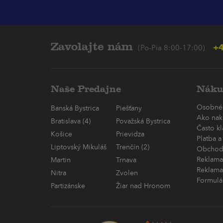
Zavolajte nám
+4
(Po-Pia 8:00-17:00)
Naše Predajne
Náku
Osobné
Banská Bystrica
Piešťany
Ako nak
Bratislava (4)
Považská Bystrica
Často k
Košice
Prievidza
Platba a
Liptovský Mikuláš
Trenčín (2)
Obchod
Reklama
Martin
Trnava
Reklama
Nitra
Zvolen
Formulá
Partizánske
Žiar nad Hronom