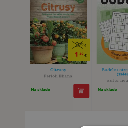
2
,90
€
1
,50
€
Citrusy
Sudoku stre
(zele
Ferioli Eliana
autor ne
Na sklade
Na sklade