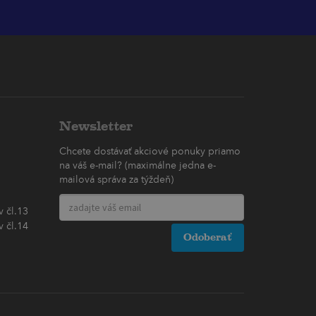
Newsletter
Chcete dostávať akciové ponuky priamo
na váš e-mail? (maximálne jedna e-
mailová správa za týždeň)
 čl.13
 čl.14
Odoberať