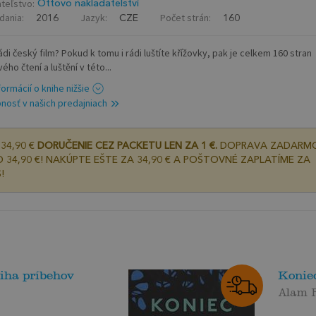
teľstvo:
Ottovo nakladatelství
dania:
Jazyk:
Počet strán:
2016
CZE
160
di český film? Pokud k tomu i rádi luštíte křížovky, pak je celkem 160 stran
ého čtení a luštění v této...
formácií o knihe nižšie
nosť v našich predajniach
34,90 €
DORUČENIE CEZ PACKETU LEN ZA 1 €.
DOPRAVA ZADARM
 34,90 €! NAKÚPTE EŠTE ZA 34,90 € A POŠTOVNÉ ZAPLATÍME ZA
!
iha príbehov
Konie
Alam 