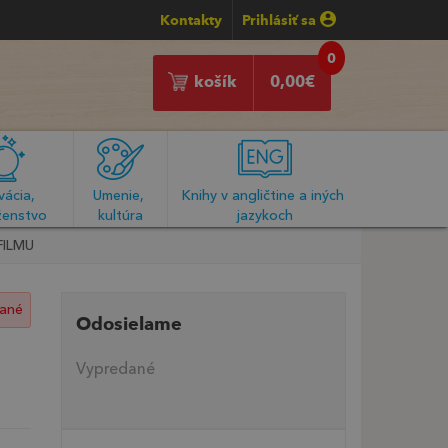
Kontakty
Prihlásiť sa
0
košík
0,00
€
ácia, 
Umenie, 
Knihy v angličtine a iných 
enstvo
kultúra
jazykoch
FILMU
ané
Odosielame
Vypredané