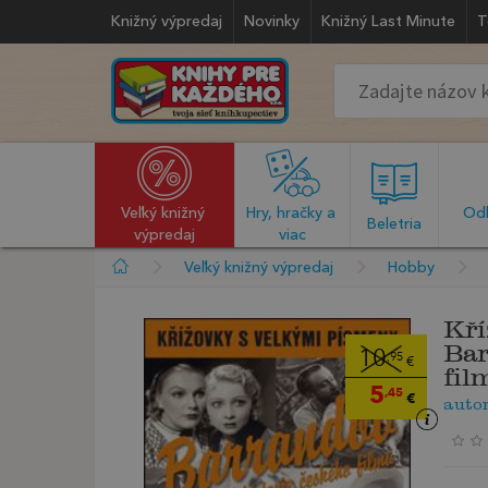
Knižný výpredaj
Novinky
Knižný Last Minute
T
Veľký knižný 
Hry, hračky a 
Odb
  Beletria  
výpredaj
viac
Veľký knižný výpredaj
Hobby
Kří
Bar
10
,95
€
fil
5
,45
€
auto