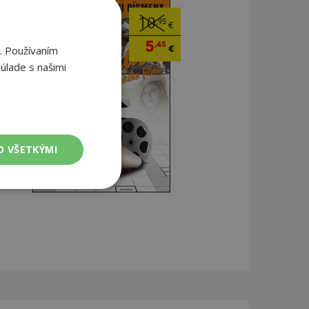
10
,95
€
5
,45
€
. Používaním
úlade s našimi
O VŠETKÝMI