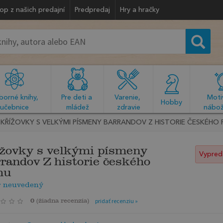
op z našich predajní
Predpredaj
Hry a hračky
orné knihy, 
Pre deti a 
Varenie, 
Motiv
  Hobby  
učebnice
mládež
zdravie
nábož
KŘÍŽOVKY S VELKÝMI PÍSMENY BARRANDOV Z HISTORIE ČESKÉHO 
žovky s velkými písmeny
Vypred
randov Z historie českého
mu
r neuvedený
0
(
žiadna recenzia
)
pridať recenziu »