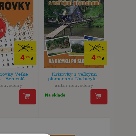
9
7
,90
,99
€
€
4
4
,95
,95
€
€
rovky Veľké
Krížovky s veľkými
 - Remeslá
písmenami Na bicyk...
neuvedený
autor neuvedený
Na sklade