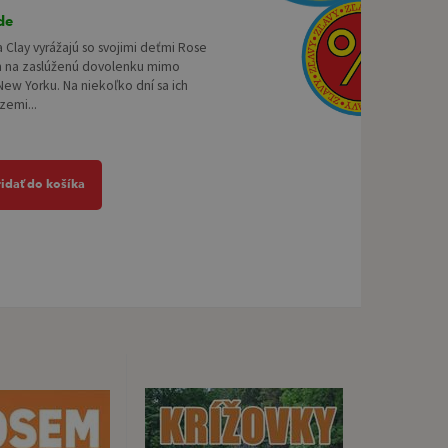
de
Clay vyrážajú so svojimi deťmi Rose
m na zaslúženú dovolenku mimo
ew Yorku. Na niekoľko dní sa ich
zemi...
ridať do košíka