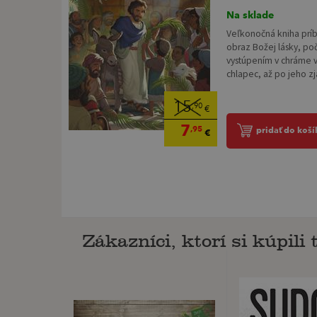
Na sklade
Veľkonočná kniha prí
obraz Božej lásky, po
vystúpením v chráme v
chlapec, až po jeho zj
15
,90
€
7
,95
pridať do koší
€
Zákazníci, ktorí si kúpili t