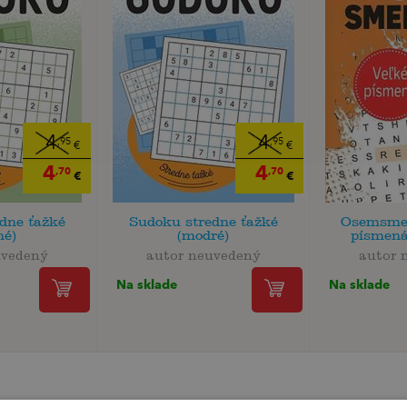
4
4
,95
,95
€
€
4
4
,70
,70
€
€
dne ťažké
Sudoku stredne ťažké
Osemsme
né)
(modré)
písmená
uvedený
autor neuvedený
autor 
Na sklade
Na sklade