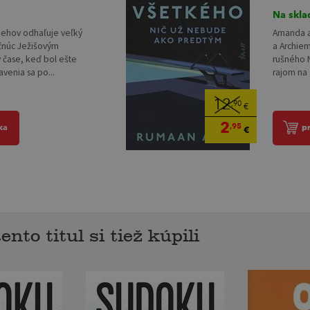
Na skla
behov odhaľuje veľký
Amanda a 
čnúc Ježišovým
a Archie
 čase, keď bol ešte
rušného N
avenia sa po...
rajom na 
12
,90
€
2
,95
ka
p
€
ento titul si tiež kúpili