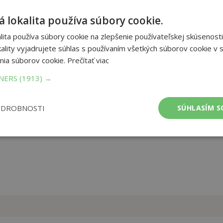
 lokalita používa súbory cookie.
vky, pak je celkem 160 stran zajímavého čtení a luštění v této knize
ita používa súbory cookie na zlepšenie používateľskej skúsenosti
y BARRANDOV s podtitulem Z historie českého filmu vycházejí z
ality vyjadrujete súhlas s používaním všetkých súborov cookie v s
daných v Ottově nakladatelství. Dozvíte se v nich zajímavosti o
h filmech. Je to zcela neobvyklým způsobem převyprávěná historie
nia súborov cookie.
Prečítať viac
říjemní luštění dostatečně velká písmena.
TNERS
(1913) →
et strán:
160
ba:
Brožovaná bez přebalu lesklá
ODROBNOSTI
SÚHLASÍM S
mer:
210x300 mm
tnosť:
284 g