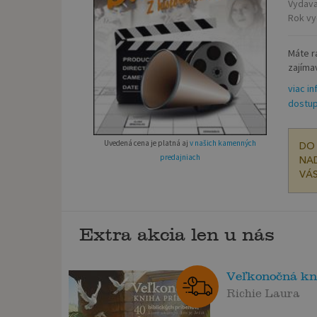
Vydava
Rok vy
Máte rá
zajímav
viac in
dostup
Uvedená cena je platná aj
v našich kamenných
DO 
predajniach
NAD
VÁS
Extra akcia len u nás
Veľkonočná kn
Richie Laura