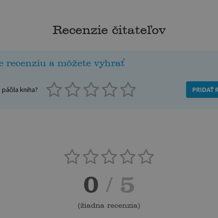
Recenzie čitateľov
e recenziu a môžete vyhrať
páčila kniha?
PRIDAŤ 
0
/ 5
(
žiadna recenzia
)