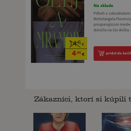
Na sklade
Príbeh o zabudnutom 
Michelangela Florenci
prosperujúcom meste 
storočia na čas skrížia..
14
,90
€
4
,95
pridať do koší
€
Zákazníci, ktorí si kúpili t