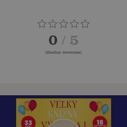
0
/ 5
(
žiadna recenzia
)