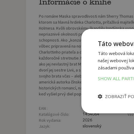
Informácie o knihe
Po románe Maska spravodlivosti nám Sherry Thomas po
ktorom sa hlavná hrdinka Charlotta, príťažlivá majite
Holmesa. Kvôli obrovskému škandálu londýnska vysoká 
nepriaznivé okolnosti poskytli nezávislej dievčine č
schopnosti. Ako „konzultačný detektív Sherlock Holme
Táto webová
vôbec pripravená na novú klientku, ktorá prichádza 
Charlottinho priateľa a dobrodinca, chce, aby Sherlock
Táto webová lokal
každoročné stretnutie. Nový prípad je pre Charlottu 
našej webovej lok
ako jej nevlastný brat Myron Finch. Medzitým zápas
zásadami používa
dvorí jej sestre Livii, a s neidentifikovaným telom, č
svojho brata včas – alebo aj on skončí ako bezmenn
SHOW ALL PAR
americká autorka čínskeho pôvodu. Počas dlhoročnej 
historických romancí, na svojom konte má však aj die
keď vyšiel prvý diel populárnej série Lady Sherlock, 
ZOBRAZIŤ P
EAN :
Poč
9788057507703
Katalógové číslo:
Väz
1454064
Rok vydania:
2026
Jazyk:
slovenský