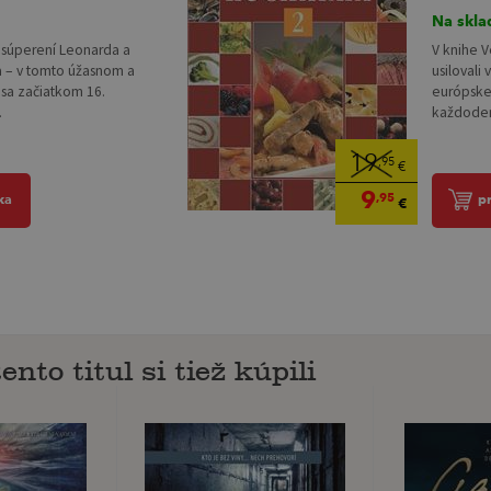
Na skla
súperení Leonarda a
V knihe 
a – v tomto úžasnom a
usilovali
sa začiatkom 16.
európske
.
každodenn
19
,95
€
9
,95
ka
p
€
ento titul si tiež kúpili