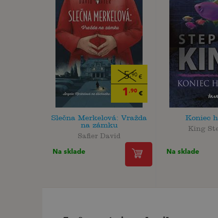
5
,90
€
1
,90
€
Slečna Merkelová: Vražda
Koniec h
na zámku
King St
Safier David
Na sklade
Na sklade