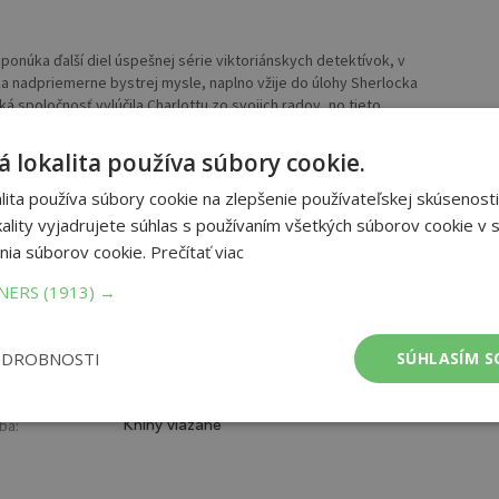
núka ďalší diel úspešnej série viktoriánskych detektívok, v
ľka nadpriemerne bystrej mysle, naplno vžije do úlohy Sherlocka
spoločnosť vylúčila Charlottu zo svojich radov, no tieto
as a slobodu, aby mohla využiť svoje mimoriadne dedukčné
s“ žne úspechy pri vyšetrovaní rôznych prípadov, ale nie je
 lokalita používa súbory cookie.
do kancelárie na Upper Baker Street. Lady Ingramová, manželka
 Holmes našiel jej prvú lásku, muža, ktorý sa nedostavil na ich
ita používa súbory cookie na zlepšenie používateľskej skúsenosti
ešte oveľa osobnejší, pretože nezvestným mužom nie je nikto iný
ality vyjadrujete súhlas s používaním všetkých súborov cookie v s
í s nečakanou ponukou na sobáš, so záhadným cudzincom, ktorý
nia súborov cookie.
Prečítať viac
o sa objaví tam, kde by to najmenej čakala. Dokáže Charlotta nájsť
á mŕtvola niekde v útrobách Londýna? Sherry Thomas je oceňovaná
TNERS
(1913) →
spisovateľskej kariéry napísala množstvo kníh, väčšinou
la žánru young adult fantasy a súčasnej romance. Od roku 2016,
sa s úspechom venuje aj žánru historickej detektívky.
ODROBNOSTI
SÚHLASÍM S
et strán:
352
ba:
Knihy viazané