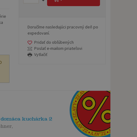
érie
ka
Doručíme nasledujúci pracovný deň po
expedovaní.
Pridať do obľúbených
Poslať e-mailom priateľovi
Vytlačiť
O
 domáca kuchárka 2
chner,