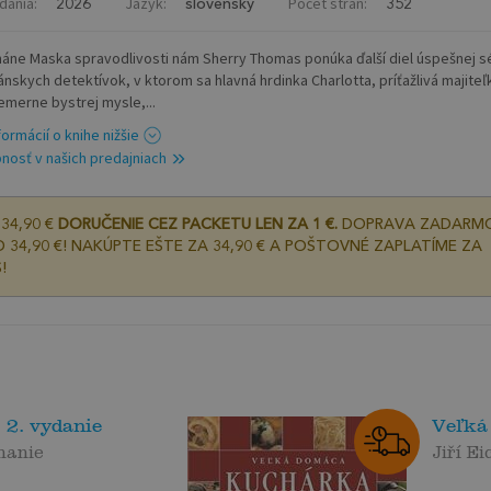
dania:
Jazyk:
Počet strán:
2026
slovenský
352
áne Maska spravodlivosti nám Sherry Thomas ponúka ďalší diel úspešnej s
iánskych detektívok, v ktorom sa hlavná hrdinka Charlotta, príťažlivá majiteľ
emerne bystrej mysle,...
formácií o knihe nižšie
nosť v našich predajniach
34,90 €
DORUČENIE CEZ PACKETU LEN ZA 1 €.
DOPRAVA ZADARM
 34,90 €! NAKÚPTE EŠTE ZA 34,90 € A POŠTOVNÉ ZAPLATÍME ZA
!
 2. vydanie
Veľká
hanie
Jiří Ei