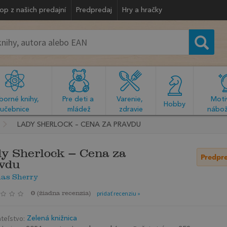
op z našich predajní
Predpredaj
Hry a hračky
orné knihy, 
Pre deti a 
Varenie, 
Motiv
  Hobby  
učebnice
mládež
zdravie
nábož
LADY SHERLOCK – CENA ZA PRAVDU
y Sherlock – Cena za
Predpr
vdu
as Sherry
0
(
žiadna recenzia
)
pridať recenziu »
teľstvo:
Zelená knižnica