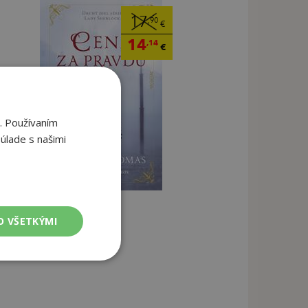
17
,90
€
14
,14
€
. Používaním
úlade s našimi
O VŠETKÝMI