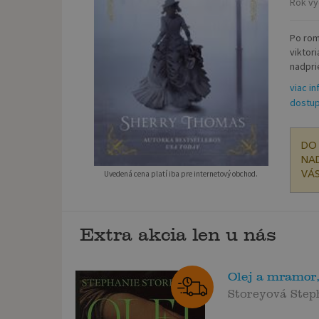
Rok vy
Po rom
viktor
nadpri
viac in
dostup
DO 
NAD
Uvedená cena platí iba pre internetový obchod.
VÁS
Extra akcia len u nás
Olej a mramor,
Storeyová Step