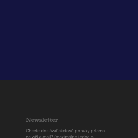
Newsletter
Chcete dostávať akciové ponuky priamo
na váš e-mail? (maximálne jedna e-