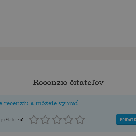
Recenzie čitateľov
e recenziu a môžete vyhrať
páčila kniha?
PRIDAŤ 