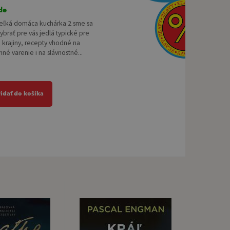
de
Veľká domáca kuchárka 2 sme sa
 vybrať pre vás jedlá typické pre
 krajiny, recepty vhodné na
é varenie i na slávnostné...
ridať do košíka