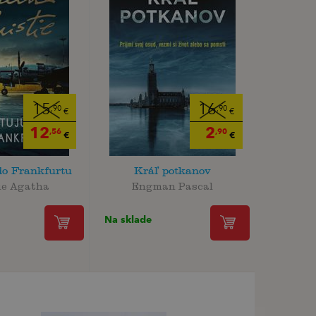
15
16
,90
,90
€
€
12
2
,56
,90
€
€
do Frankfurtu
Kráľ potkanov
ie Agatha
Engman Pascal
Na sklade