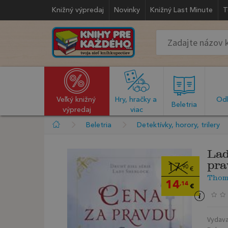
Knižný výpredaj
Novinky
Knižný Last Minute
T
Veľký knižný 
Hry, hračky a 
Odb
  Beletria  
výpredaj
viac
Beletria
Detektívky, horory, trilery
Lad
pra
17
,90
€
Thom
14
,14
€
Vydava