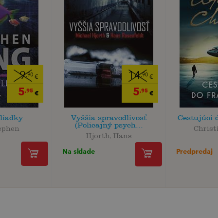
9
14
,90
,90
€
€
5
5
,95
,95
€
€
liadky
Vyššia spravodlivosť
Cestujúci 
(Policajný psych...
ephen
Christ
Hjorth, Hans
Predpredaj
Na sklade