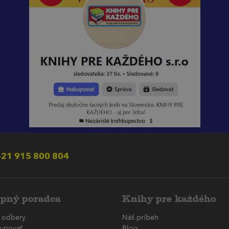
21 915 800 804
pný poradca
Knihy pre každého
 odbery
Náš príbeh
upovať
Blog