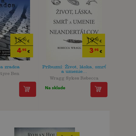
15
19
,90
,90
€
€
4
3
,95
,95
€
€
 a zradca
Príbuzní: Život, láska, smrť
a umenie...
tyre Ben
Wragg Sykes Rebecca
Na sklade