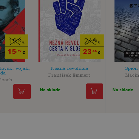
19
24
,99
,90
€
€
15
23
,79
,66
€
€
lovek, vojak,
Nežná revolúcia
Špión
nda
František Emmert
Macin
Posch
Na sklade
Na sklade