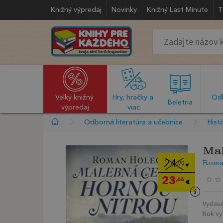
Knižný výpredaj
Novinky
Knižný Last Minute
T
Veľký knižný 
Hry, hračky a 
Odb
  Beletria  
výpredaj
viac
Odborná literatúra a učebnice
Histó
Mal
Roma
24
,90
€
23
,66
€
Vydava
Rok vy