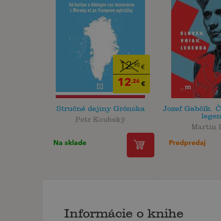
12
,90
€
12
,26
€
Stručné dejiny Grónska
Jozef Gabčík. Č
lege
Petr Koubský
Martin 
Na sklade
Predpredaj
Informácie o knihe