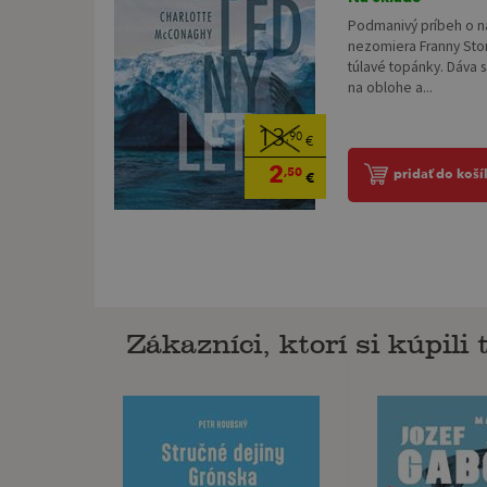
Podmanivý príbeh o ná
nezomiera Franny Sto
túlavé topánky. Dáva s
na oblohe a...
13
,90
€
2
,50
pridať do koší
€
Zákazníci, ktorí si kúpili t