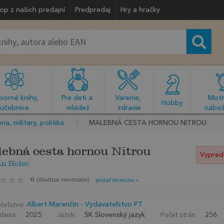
op z našich predajní
Predpredaj
Hry a hračky
orné knihy, 
Pre deti a 
Varenie, 
Motiv
  Hobby  
učebnice
mládež
zdravie
nábož
ria, military, politika
MALEBNÁ CESTA HORNOU NITROU
ebná cesta hornou Nitrou
Vypred
n Holec
0
(
žiadna recenzia
)
pridať recenziu »
teľstvo:
Albert Marenčin - Vydavateľstvo PT
dania:
Jazyk:
Počet strán:
2025
SK Slovenský jazyk
256