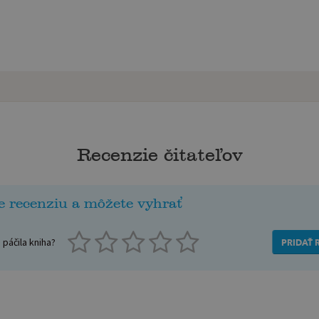
Recenzie čitateľov
e recenziu a môžete vyhrať
páčila kniha?
PRIDAŤ 