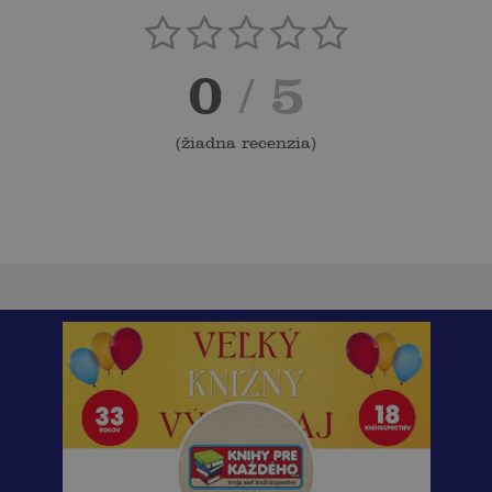
0
/ 5
(
žiadna recenzia
)