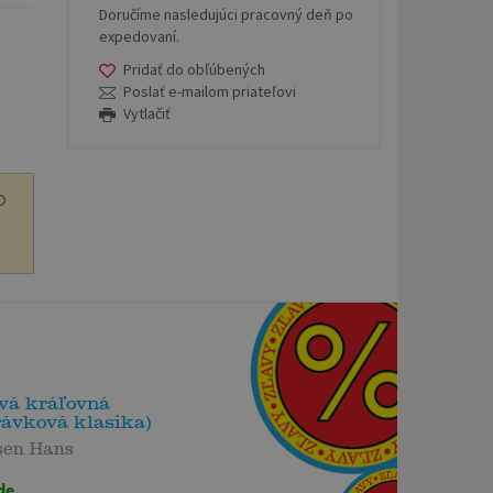
Doručíme nasledujúci pracovný deň po
expedovaní.
Pridať do obľúbených
Poslať e-mailom priateľovi
Vytlačiť
O
vá kráľovná
rávková klasika)
sen Hans
de