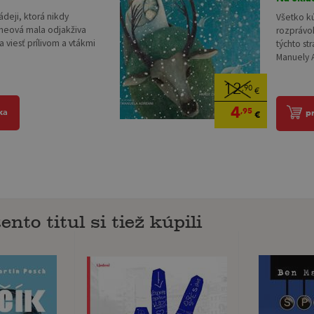
deji, ktorá nikdy
Všetko k
neová mala odjakživa
rozprávok
a viesť prílivom a vtákmi
týchto st
Manuely A
12
,90
€
4
,95
ka
p
€
ento titul si tiež kúpili