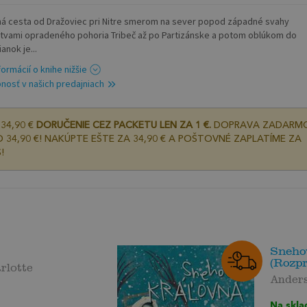
á cesta od Dražoviec pri Nitre smerom na sever popod západné svahy
tvami opradeného pohoria Tribeč až po Partizánske a potom oblúkom do
anok je...
formácií o knihe nižšie
nosť v našich predajniach
34,90 €
DORUČENIE CEZ PACKETU LEN ZA 1 €.
DOPRAVA ZADARM
 34,90 €! NAKÚPTE EŠTE ZA 34,90 € A POŠTOVNÉ ZAPLATÍME ZA
!
Sneho
(Rozp
rlotte
Ander
Na skla