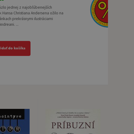
úzlo jednej z najobľúbenejších
 Hansa Christiana Andersena ožilo na
ránkach prekrásnymi ilustráciami
ndreani. ...
ridať do košíka