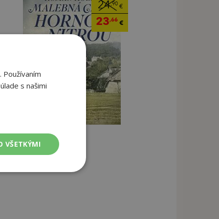
24
,90
€
23
,66
€
. Používaním
úlade s našimi
O VŠETKÝMI