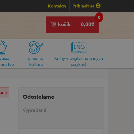
Kontakty
Prihlásiť sa
0
košík
0,00
€
ácia, 
Umenie, 
Knihy v angličtine a iných 
enstvo
kultúra
jazykoch
ané
Odosielame
Vypredané