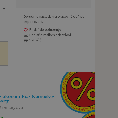
ôžte
Doručíme nasledujúci pracovný deň po
expedovaní.
Pridať do obľúbených
Poslať e-mailom priateľovi
Vytlačiť
O
 - ekonomika - Nemecko-
ský...
Krenčeyová,
de