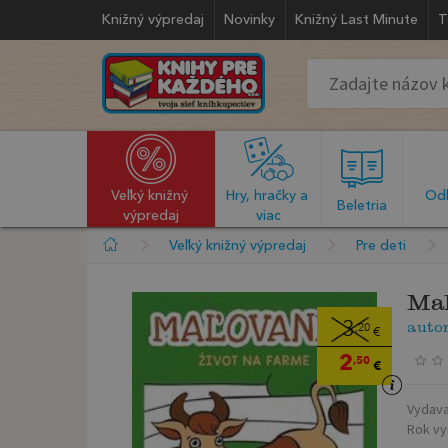
Knižný výpredaj
Novinky
Knižný Last Minute
T
Veľký knižný 
Hry, hračky a 
Odb
  Beletria  
výpredaj
viac
Veľký knižný výpredaj
Pre deti
Maľ
auto
3
,20
€
2
,50
€
Vydava
Rok vy