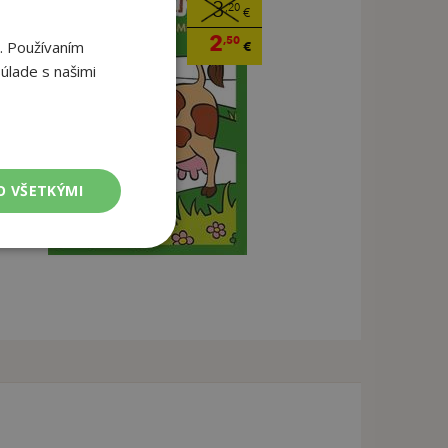
3
,20
€
2
,50
. Používaním
€
úlade s našimi
O VŠETKÝMI