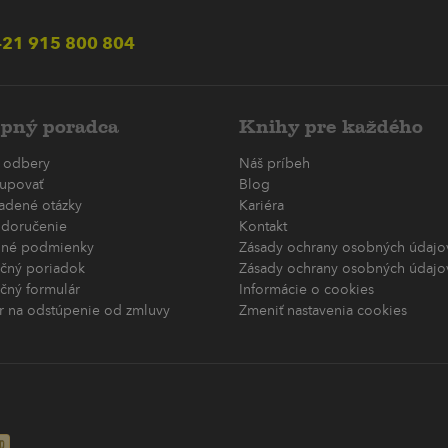
21 915 800 804
pný poradca
Knihy pre každého
 odbery
Náš príbeh
upovať
Blog
ladené otázky
Kariéra
 doručenie
Kontakt
né podmienky
Zásady ochrany osobných údajov
čný poriadok
Zásady ochrany osobných údajov
čný formulár
Informácie o cookies
r na odstúpenie od zmluvy
Zmeniť nastavenia cookies