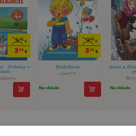
5
9
,90
,99
€
€
3
3
,95
,95
€
€
e - Príbehy o
Budulínek
Anna a Elsa
tkách
p
Josef V.
máková
Eric
Na sklade
Na sklade