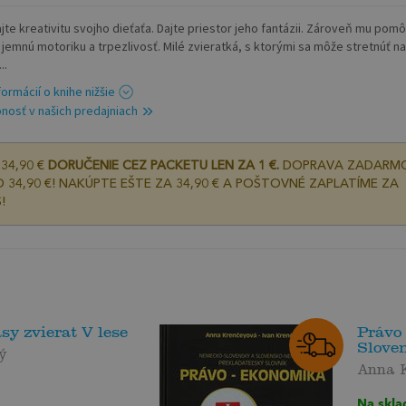
ajte kreativitu svojho dieťaťa. Dajte priestor jeho fantázii. Zároveň mu pom
ť jemnú motoriku a trpezlivosť. Milé zvieratká, s ktorými sa môže stretnúť na
..
formácií o knihe nižšie
nosť v našich predajniach
34,90 €
DORUČENIE CEZ PACKETU LEN ZA 1 €.
DOPRAVA ZADARM
 34,90 €! NAKÚPTE EŠTE ZA 34,90 € A POŠTOVNÉ ZAPLATÍME ZA
!
y zvierat V lese
Právo
Sloven
ý
Anna 
Na skla