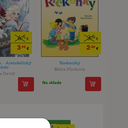
6
3
,75
,99
€
€
3
2
,95
,50
€
€
 - Arendellský
Riekanky
ohár
Edita Plicková
a David
Na sklade