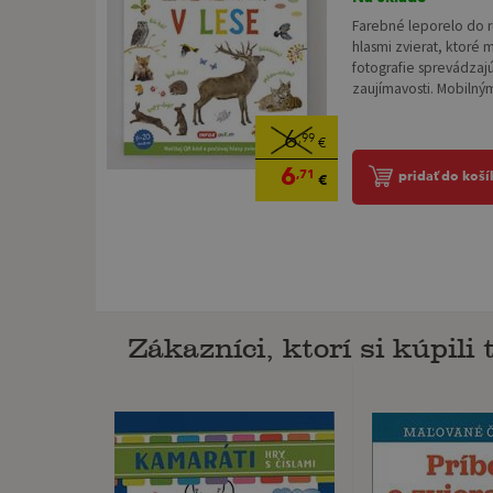
Farebné leporelo do r
hlasmi zvierat, ktoré 
fotografie sprevádzajú
zaujímavosti. Mobilný
6
,99
€
6
,71
pridať do koší
€
Zákazníci, ktorí si kúpili t