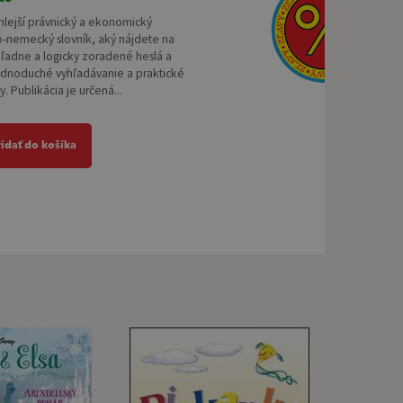
hlejší právnický a ekonomický
o-nemecký slovník, aký nájdete na
hľadne a logicky zoradené heslá a
ednoduché vyhľadávanie a praktické
y. Publikácia je určená...
ridať do košíka