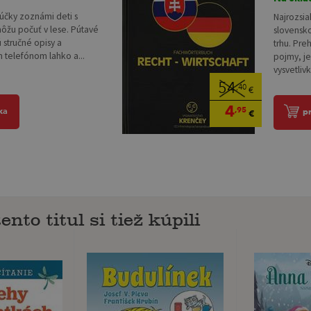
účky zoznámi deti s
Najrozsia
môžu počuť v lese. Pútavé
slovensk
 stručné opisy a
trhu. Pre
m telefónom lahko a...
pojmy, j
vysvetlivk
54
,40
€
4
,95
ka
p
€
ento titul si tiež kúpili