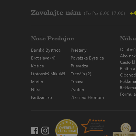
Zavolajte nám
+4
(Po-Pia 8:00-17:00)
Naše Predajne
Náku
Osobné
Banská Bystrica
Piešťany
Ako nak
Bratislava (4)
Považská Bystrica
Často k
Košice
Prievidza
Platba a
Liptovský Mikuláš
Trenčín (2)
Obchod
Reklama
Martin
Trnava
Reklama
Nitra
Zvolen
Formulá
Partizánske
Žiar nad Hronom