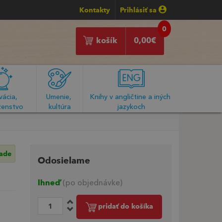
Kontakty
Prihlásiť sa
0
košík
0,00
€
ácia, 
Umenie, 
Knihy v angličtine a iných 
enstvo
kultúra
jazykoch
lade
Odosielame
Ihneď
(po objednávke)
pridať do košíka