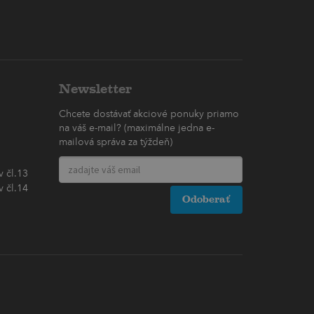
Newsletter
Chcete dostávať akciové ponuky priamo
na váš e-mail? (maximálne jedna e-
mailová správa za týždeň)
 čl.13
 čl.14
Odoberať