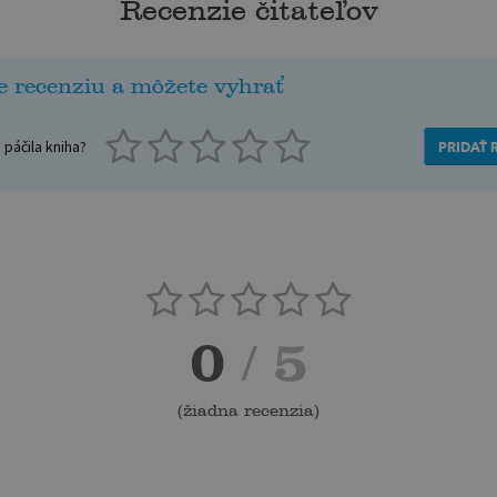
Recenzie čitateľov
e recenziu a môžete vyhrať
páčila kniha?
PRIDAŤ 
0
/ 5
(
žiadna recenzia
)