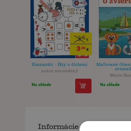
3
,95
€
3
,50
€
Kamaráti - Hry s číslami
Maľované čítani
zviera
autor neuvedený
Marie Ha
Na sklade
Na sklade
Informácie o knihe