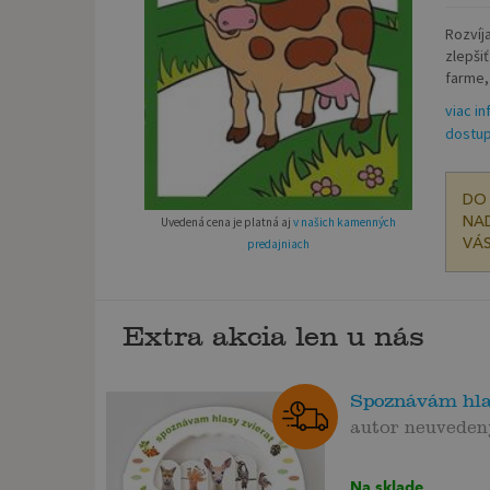
Rozvíj
zlepši
farme,.
viac in
dostup
DO 
NAD
Uvedená cena je platná aj
v našich kamenných
VÁS
predajniach
Extra akcia len u nás
Spoznávám hlas
autor neuveden
Na sklade