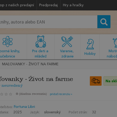
op z našich predajní
Predpredaj
Hry a hračky
orné knihy, 
Pre deti a 
Varenie, 
Motiv
  Hobby  
učebnice
mládež
zdravie
nábož
MAĽOVANKY - ŽIVOT NA FARME
ovanky - Život na farme
Na sk
r neuvedený
0
(
žiadna recenzia
)
pridať recenziu »
teľstvo:
Fortuna Libri
dania:
Jazyk:
Počet strán:
2025
slovenský
32