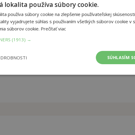
 lokalita používa súbory cookie.
jeho fantázii. Zároveň mu pomôžte zlepšiť jemnú motoriku a
ita používa súbory cookie na zlepšenie používateľskej skúsenosti
úť na farme, mu ožijú pred očami.
ality vyjadrujete súhlas s používaním všetkých súborov cookie v s
nia súborov cookie.
Prečítať viac
et strán:
32
ba:
zošitová
TNERS
(1913) →
mer:
205x292 mm
ODROBNOSTI
SÚHLASÍM S