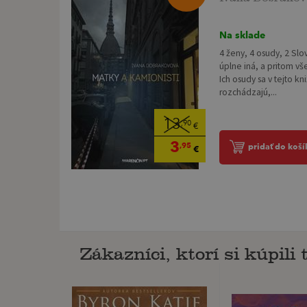
Na sklade
4 ženy, 4 osudy, 2 Slo
úplne iná, a pritom vš
Ich osudy sa v tejto kn
rozchádzajú,...
13
,90
€
3
,95
pridať do koší
€
Zákazníci, ktorí si kúpili t