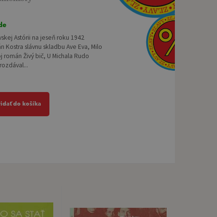
de
avskej Astórii na jeseň roku 1942
án Kostra slávnu skladbu Ave Eva, Milo
j román Živý bič, U Michala Rudo
ozdával...
ridať do košíka