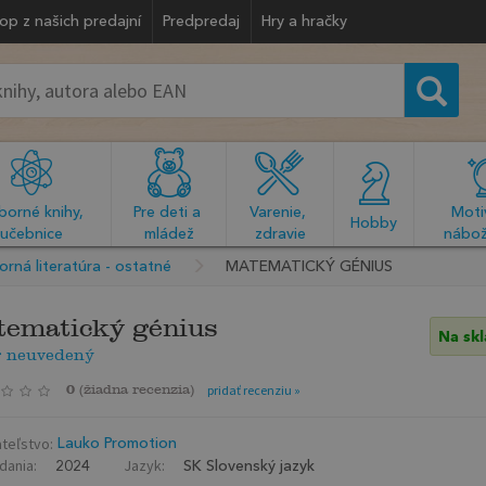
op z našich predajní
Predpredaj
Hry a hračky
orné knihy, 
Pre deti a 
Varenie, 
Motiv
  Hobby  
učebnice
mládež
zdravie
nábož
rná literatúra - ostatné
MATEMATICKÝ GÉNIUS
ematický génius
Na sk
r neuvedený
0
(
žiadna recenzia
)
pridať recenziu »
teľstvo:
Lauko Promotion
dania:
Jazyk:
2024
SK Slovenský jazyk