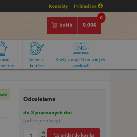
Kontakty
Prihlásiť sa
0
košík
0,00
€
ácia, 
Umenie, 
Knihy v angličtine a iných 
enstvo
kultúra
jazykoch
lade
Odosielame
do 3 pracovných dní
(od objednávky)
pridať do košíka