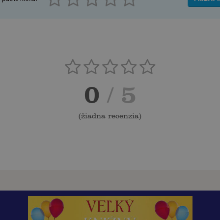
0
/ 5
(
žiadna recenzia
)