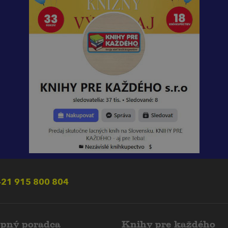
21 915 800 804
pný poradca
Knihy pre každého