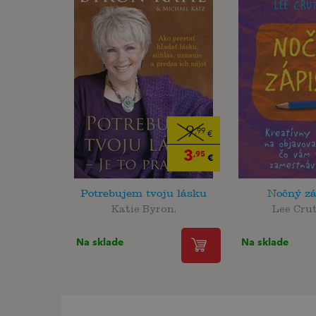
9
,99
€
3
,95
€
Potrebujem tvoju lásku
Nočný zá
Katie Byron,
Lee Cru
Na sklade
Na sklade