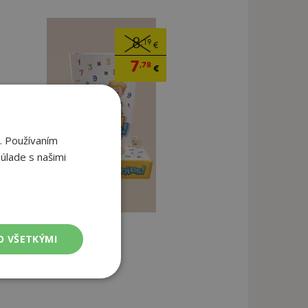
8
,19
€
7
,78
€
. Používaním
úlade s našimi
O VŠETKÝMI