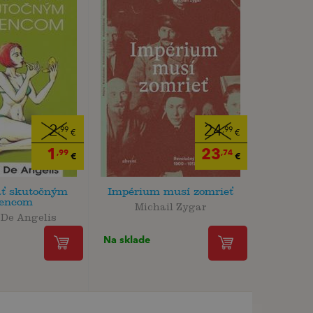
2
24
,99
,99
€
€
1
23
,99
,74
€
€
ať skutočným
Impérium musí zomrieť
lencom
Michail Zygar
 De Angelis
Na sklade