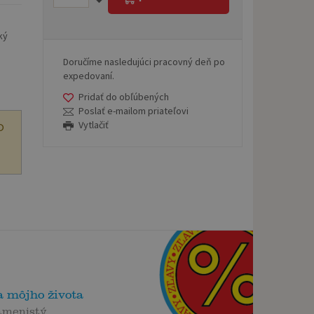
ký
Doručíme nasledujúci pracovný deň po
expedovaní.
Pridať do obľúbených
Poslať e-mailom priateľovi
Vytlačiť
O
 môjho života
amenistý