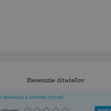
Recenzie čitateľov
e recenziu a môžete vyhrať
páčila kniha?
PRIDAŤ 