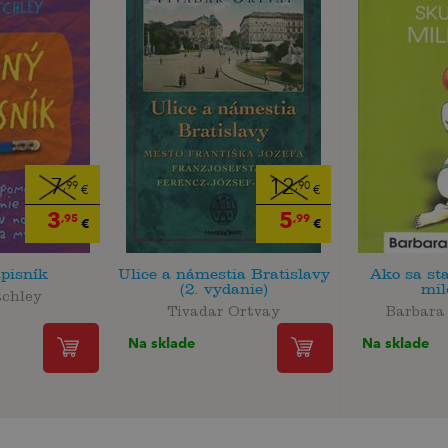
7
12
,99
,90
€
€
3
5
,95
,99
€
€
pisník
Ulice a námestia Bratislavy
Ako sa st
(2. vydanie)
mi
tchley
Tivadar Ortvay
Barbara
Na sklade
Na sklade