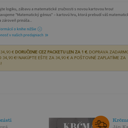
ajte logiku, zábavu a matematické zručnosti s novou kartovou hrou!
avujeme *Matematický génius* – kartovú hru, ktorá prebudí váš matematic
a zároveň prináša...
formácií o knihe nižšie
nosť v našich predajniach
34,90 €
DORUČENIE CEZ PACKETU LEN ZA 1 €.
DOPRAVA ZADARM
 34,90 €! NAKÚPTE EŠTE ZA 34,90 € A POŠTOVNÉ ZAPLATÍME ZA
!
nisti
Krčma
vová
Ján K