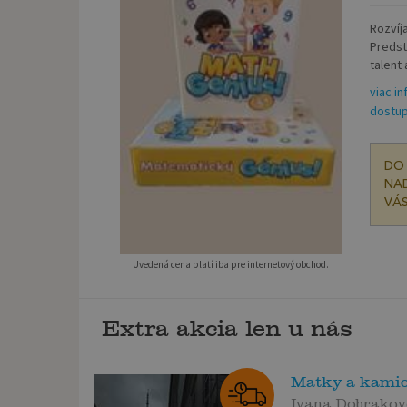
Rozvíj
Predst
talent 
viac in
dostup
DO 
NAD
VÁS
Uvedená cena platí iba pre internetový obchod.
Extra akcia len u nás
Matky a kamio
Ivana Dobrako