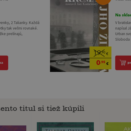
Na skla
venky, 2 Talianky. Každá
V bratisl
etky tak veľmi rovnaké.
napísal J
ižke prelínajú,
Urban svo
Sloboda r
19
,90
€
0
,95
ka
p
€
ento titul si tiež kúpili