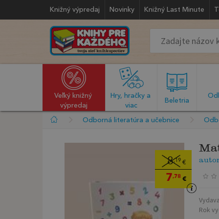
Knižný výpredaj
Novinky
Knižný Last Minute
T
Veľký knižný 
Hry, hračky a 
Odb
  Beletria  
výpredaj
viac
Odborná literatúra a učebnice
Odbo
Mat
auto
8
,19
€
7
,78
€
Vydava
Rok vy