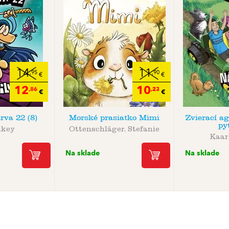
14
11
,95
,90
€
€
12
10
,86
,23
€
€
va 22 (8)
Morské prasiatko Mimi
Zvierací ag
py
lkey
Ottenschläger, Stefanie
Kaar
Na sklade
Na sklade