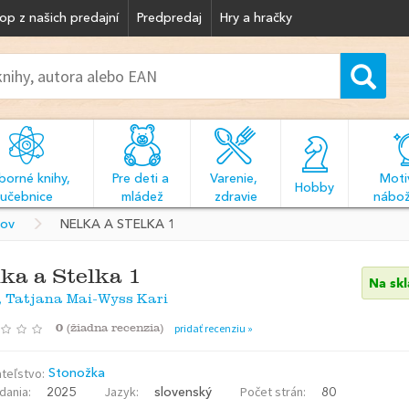
op z našich predajní
Predpredaj
Hry a hračky
orné knihy, 
Pre deti a 
Varenie, 
Motiv
  Hobby  
učebnice
mládež
zdravie
nábož
kov
NELKA A STELKA 1
ka a Stelka 1
Na sk
, Tatjana Mai-Wyss Kari
0
(
žiadna recenzia
)
pridať recenziu »
teľstvo:
Stonožka
dania:
Jazyk:
Počet strán:
2025
slovenský
80