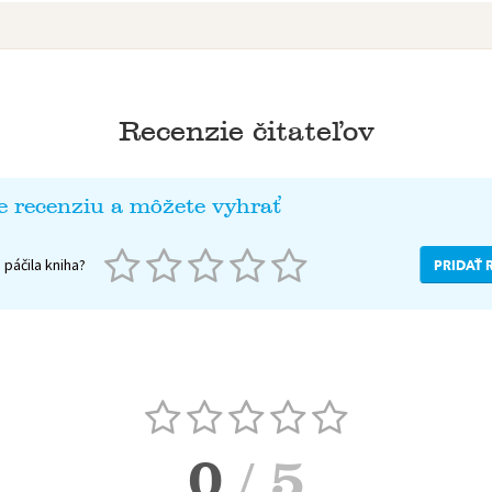
Recenzie čitateľov
e recenziu a môžete vyhrať
páčila kniha?
PRIDAŤ 
0
/ 5