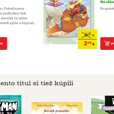
Na skla
Rozprávka
kov. Pokračovanie
ru podľa New York
l dievčatá na celom
mierili vyššie a bojovali...
6
,61
€
2
,95
p
ka
€
ento titul si tiež kúpili