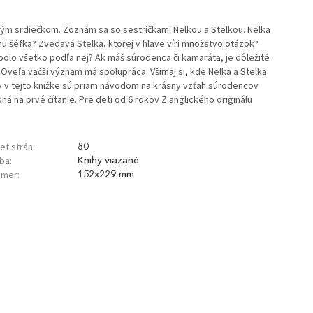
ým srdiečkom. Zoznám sa so sestričkami Nelkou a Stelkou. Nelka
ťahu šéfka? Zvedavá Stelka, ktorej v hlave víri množstvo otázok?
bolo všetko podľa nej? Ak máš súrodenca či kamaráta, je dôležité
. Oveľa väčší význam má spolupráca. Všímaj si, kde Nelka a Stelka
hy v tejto knižke sú priam návodom na krásny vzťah súrodencov
á na prvé čítanie. Pre deti od 6 rokov Z anglického originálu
et strán:
80
ba:
Knihy viazané
mer:
152x229 mm