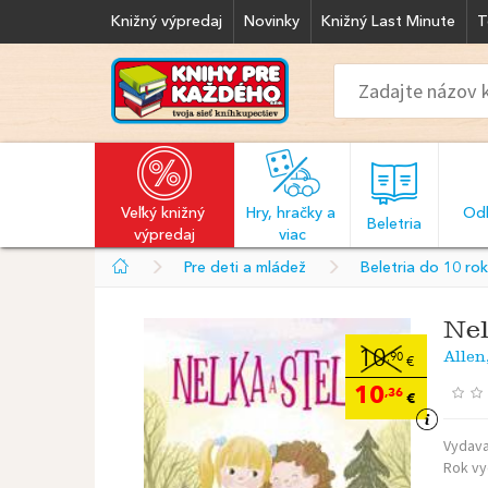
Knižný výpredaj
Novinky
Knižný Last Minute
T
Veľký knižný 
Hry, hračky a 
Odb
  Beletria  
výpredaj
viac
Pre deti a mládež
Beletria do 10 ro
Nel
Allen
10
,90
€
10
,36
€
Vydava
Rok vy