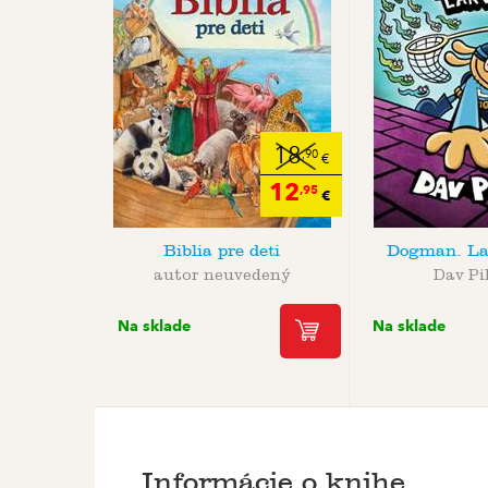
18
,90
€
12
,95
€
Biblia pre deti
Dogman. Lar
autor neuvedený
Dav Pi
Na sklade
Na sklade
Informácie o knihe