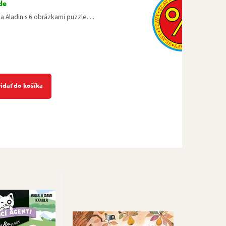
de
 Aladin s 6 obrázkami puzzle. ...
ridať do košíka