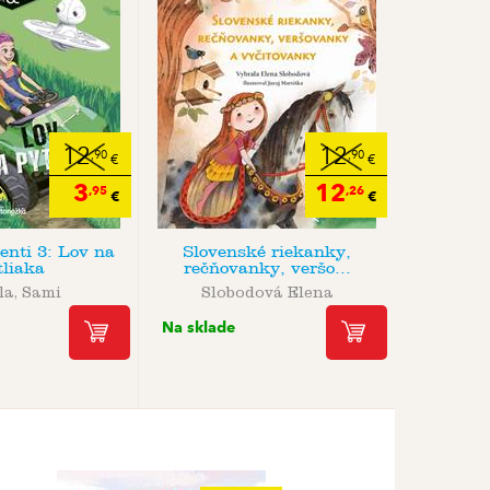
12
12
,90
,90
€
€
3
12
,95
,26
€
€
enti 3: Lov na
Slovenské riekanky,
tliaka
rečňovanky, veršo...
la, Sami
Slobodová Elena
Na sklade