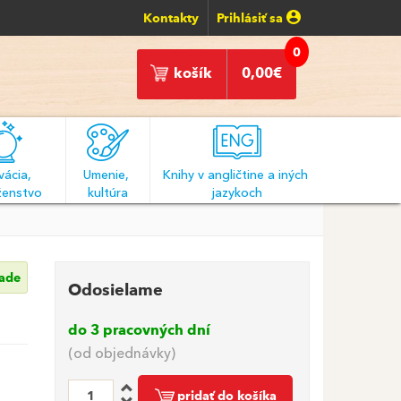
Kontakty
Prihlásiť sa
0
košík
0,00
€
ácia, 
Umenie, 
Knihy v angličtine a iných 
enstvo
kultúra
jazykoch
lade
Odosielame
do 3 pracovných dní
(od objednávky)
pridať do košíka