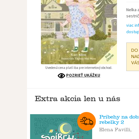
Nelka 
sestrič
viac in
dostup
DO 
NAD
VÁS
Uvedená cena platí iba pre internetový obchod.
POZRIEŤ UKÁŽKU
Extra akcia len u nás
Príbehy na dob
rebelky 2
Elena Favilli,