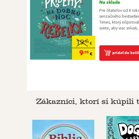
Na sklade
Pre čitateľov od 8 ro
senzačného bestselle
Times, ktorý inšpirova
svete, aby viac snívali, 
19
,99
€
9
,95
pridať do koší
€
Zákazníci, ktorí si kúpili t