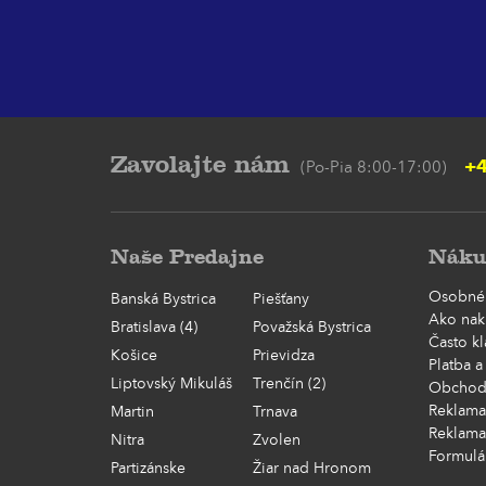
Zavolajte nám
+4
(Po-Pia 8:00-17:00)
Naše Predajne
Náku
Osobné
Banská Bystrica
Piešťany
Ako nak
Bratislava (4)
Považská Bystrica
Často k
Košice
Prievidza
Platba a
Liptovský Mikuláš
Trenčín (2)
Obchod
Reklama
Martin
Trnava
Reklama
Nitra
Zvolen
Formulá
Partizánske
Žiar nad Hronom