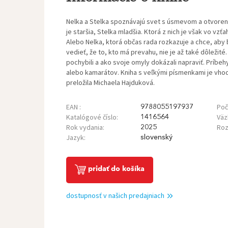
Nelka a Stelka spoznávajú svet s úsmevom a otvoren
je staršia, Stelka mladšia. Ktorá z nich je však vo vz
Alebo Nelka, ktorá občas rada rozkazuje a chce, aby 
vedieť, že to, kto má prevahu, nie je až také dôležité
pochybili a ako svoje omyly dokázali napraviť. Príbe
alebo kamarátov. Kniha s veľkými písmenkami je vhodn
preložila Michaela Hajduková.
EAN :
Poč
9788055197937
Katalógové číslo:
Väz
1416564
Rok vydania:
Roz
2025
Jazyk:
slovenský
pridať do košíka
dostupnosť v našich predajniach