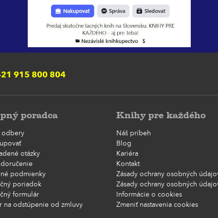
21 915 800 804
pný poradca
Knihy pre každého
 odbery
Náš príbeh
upovať
Blog
ladené otázky
Kariéra
 doručenie
Kontakt
né podmienky
Zásady ochrany osobných údajov
čný poriadok
Zásady ochrany osobných údajov
čný formulár
Informácie o cookies
r na odstúpenie od zmluvy
Zmeniť nastavenia cookies