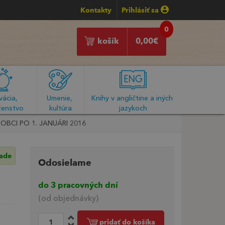
Kontakty
Prihlásiť sa
0
košík
0,00
€
ácia, 
Umenie, 
Knihy v angličtine a iných 
enstvo
kultúra
jazykoch
BCI PO 1. JANUÁRI 2016
lade
Odosielame
do 3 pracovných dní
(od objednávky)
pridať do košíka