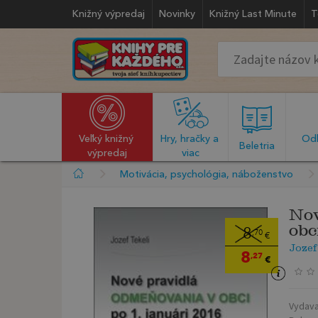
Knižný výpredaj
Novinky
Knižný Last Minute
T
Veľký knižný 
Hry, hračky a 
Odb
  Beletria  
výpredaj
viac
Motivácia, psychológia, náboženstvo
Nov
obc
8
,70
€
Jozef
8
,27
€
Vydava