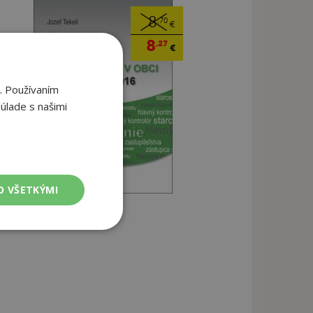
8
,70
€
8
,27
€
. Používaním
úlade s našimi
O VŠETKÝMI