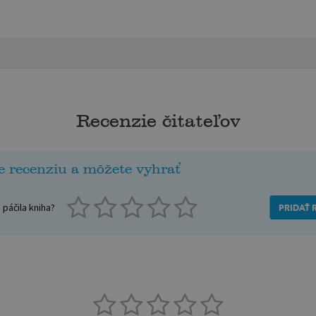
Recenzie čitateľov
e recenziu a môžete vyhrať
páčila kniha?
PRIDAŤ 