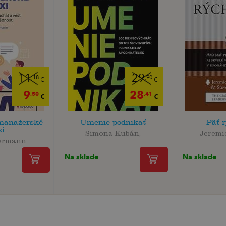
11
29
,18
,90
€
€
9
28
,50
,41
€
€
manažerské
Umenie podnikať
Päť r
xi
Simona Kubán,
Jeremi
ermann
Na sklade
Na sklade