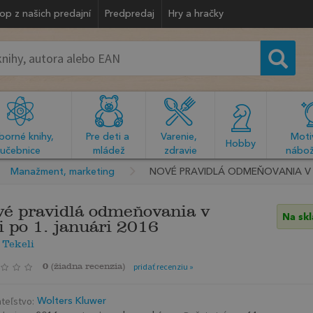
op z našich predajní
Predpredaj
Hry a hračky
orné knihy, 
Pre deti a 
Varenie, 
Motiv
  Hobby  
učebnice
mládež
zdravie
nábož
Manažment, marketing
NOVÉ PRAVIDLÁ ODMEŇOVANIA V O
é pravidlá odmeňovania v
Na sk
i po 1. januári 2016
 Tekeli
0
(
žiadna recenzia
)
pridať recenziu »
teľstvo:
Wolters Kluwer