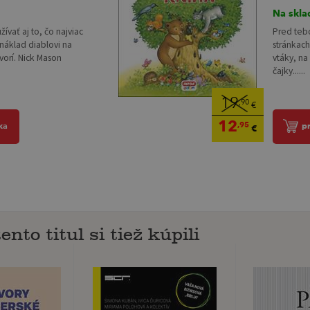
Na skla
žívať aj to, čo najviac
Pred tebo
náklad diablovi na
stránkach
vorí. Nick Mason
vtáky, na
čajky......
19
,90
€
12
,95
ka
p
€
ento titul si tiež kúpili