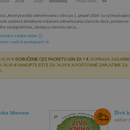
dania:
Jazyk:
Počet strán:
2016
slovenský
64
ácia „Nové pravidlá odmeňovania v obci po 1. januári 2016“ sa vyčerpávajúc
om zaoberá aktuálnymi otázkami odmeňovania starostu obce, poslancov
ho zastupiteľstva, zástupcu starostu obce,...
formácií o knihe nižšie
nosť v našich predajniach
34,90 €
DORUČENIE CEZ PACKETU LEN ZA 1 €.
DOPRAVA ZADARM
 34,90 €! NAKÚPTE EŠTE ZA 34,90 € A POŠTOVNÉ ZAPLATÍME ZA
!
icka Masona
Živá 
autor