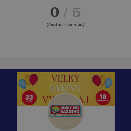
0
/ 5
(
žiadna recenzia
)