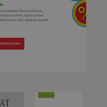
de
u je skutočná živá kniha! Na jej
 hrozivo reve lev, štebocú lesné
 lúke bzučia včely, vykrikujú morské
ridať do košíka