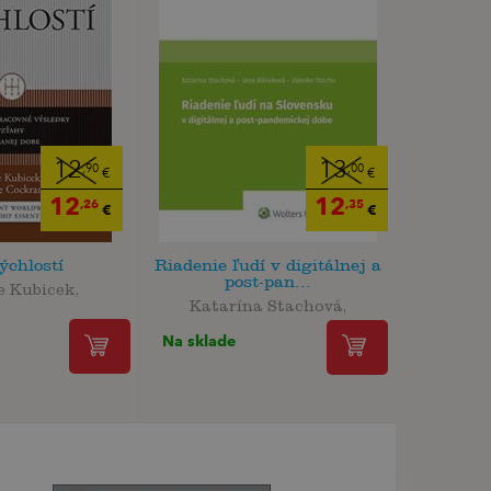
12
13
,90
,00
€
€
12
12
,26
,35
€
€
ýchlostí
Riadenie ľudí v digitálnej a
post-pan...
e Kubicek,
Katarína Stachová,
Na sklade