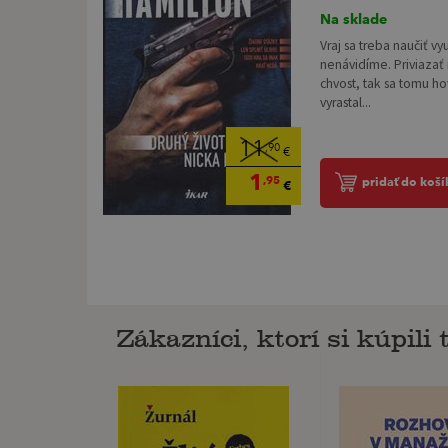
Na sklade
Vraj sa treba naučiť vyu
nenávidíme. Priviazať 
chvost, tak sa tomu ho
vyrastal...
11
,90
€
1
,95
pridať do koší
€
Zákazníci, ktorí si kúpili t