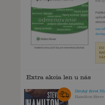
Rok vy
Publik
spôsob
obecné
viac in
dostup
Uvedená cena platí iba pre internetový obchod.
DO 
NAD
VÁS
Extra akcia len u nás
Druhý život N
Hamilton Steve