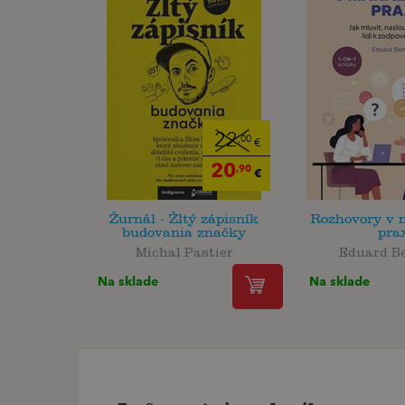
22
,00
€
20
,90
€
Žurnál - Žltý zápisník
Rozhovory v 
budovania značky
pra
Michal Pastier
Eduard B
Na sklade
Na sklade