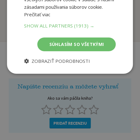
Knižnica pána Losa
Heidi a jej priatelia
zásadami používania súborov cookie.
Moore Inga
Spyriová Johanna
Prečítať viac
SHOW ALL PARTNERS
(1913) →
Na sklade
Na sklade
SÚHLASÍM SO VŠETKÝMI
ZOBRAZIŤ PODROBNOSTI
Recenzie čitateľov
Napíšte recenziu a môžete vyhrať
Ako sa vám páčila kniha?
PRIDAŤ RECENZIU