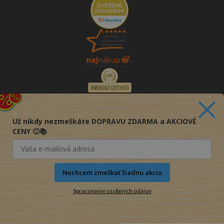
Už nikdy nezmeškáte DOPRAVU ZDARMA a AKCIOVÉ
CENY 🙂📚
Nechcem zmeškať žiadnu akciu
Spracovanie osobných údajov
© 2016-2026 KNIHY PRE KAŽDÉHO s.r.o.