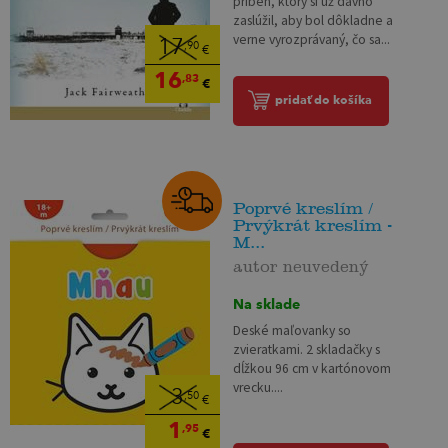
príbeh, ktorý si už dávno
zaslúžil, aby bol dôkladne a
verne vyrozprávaný, čo sa...
17
,90
€
16
,83
€
pridať do košíka
Poprvé kreslím /
Prvýkrát kreslím -
M...
autor neuvedený
Na sklade
Deské maľovanky so
zvieratkami. 2 skladačky s
dĺžkou 96 cm v kartónovom
vrecku....
3
,50
€
1
,95
€