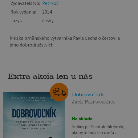
Vydavateľstvo:
Petrkov
Rok vydania:
2014
Jazyk:
český
Knížka brněnského výtvarníka Pavla Čecha o čertovi a
jeho dobrodružstvích.
Extra akcia len u nás
Dobrovoľník
Jack Fairweather
Na sklade
Hodiny pri čítaní ubehli rýchlo,
akoby to bola len chvíľa ...