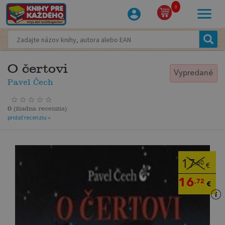
0
O čertovi
Vypredané
Pavel Čech
0
(
žiadna recenzia
)
pridať recenziu »
17
,60
€
16
,72
€