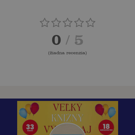
0
/ 5
(
žiadna recenzia
)