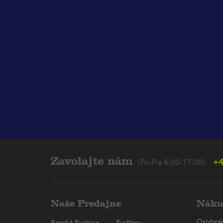
Zavolajte nám
+4
(Po-Pia 8:00-17:00)
Naše Predajne
Náku
Osobné
Banská Bystrica
Piešťany