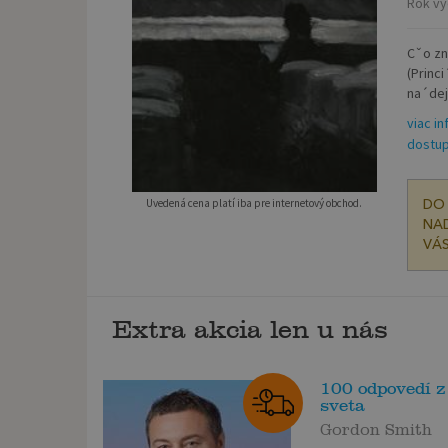
Rok vy
Cˇo zn
(Princ
na´dej
viac in
dostup
Uvedená cena platí iba pre internetový obchod.
DO 
NAD
VÁS
Extra akcia len u nás
100 odpovedí 
sveta
Gordon Smith