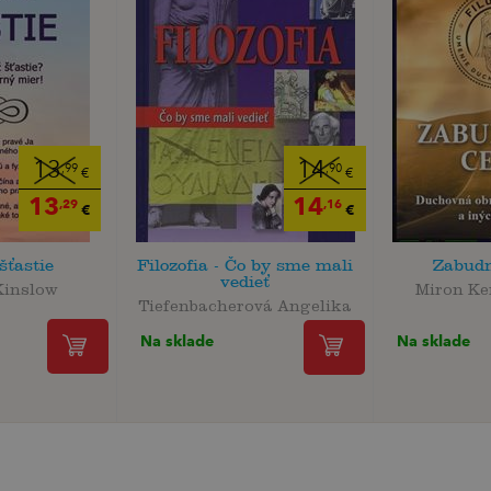
13
14
,99
,90
€
€
13
14
,29
,16
€
€
šťastie
Filozofia - Čo by sme mali
Zabudn
vedieť
Kinslow
Miron Ke
Tiefenbacherová Angelika
Na sklade
Na sklade