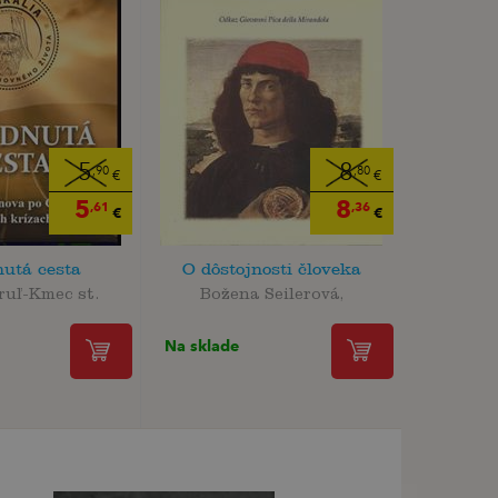
5
8
,90
,80
€
€
5
8
,61
,36
€
€
utá cesta
O dôstojnosti človeka
ruľ-Kmec st.
Božena Seilerová,
Na sklade