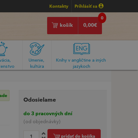
Kontakty
Prihlásiť sa
0
košík
0,00
€
ácia, 
Umenie, 
Knihy v angličtine a iných 
enstvo
kultúra
jazykoch
lade
Odosielame
do 3 pracovných dní
(od objednávky)
pridať do košíka