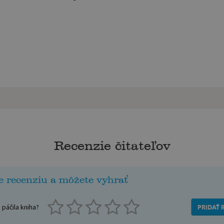
Recenzie čitateľov
e recenziu a môžete vyhrať
páčila kniha?
PRIDAŤ 