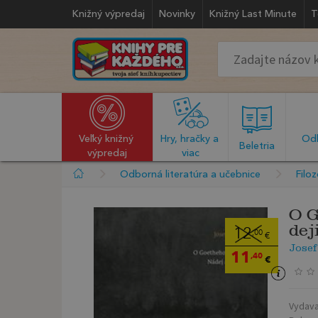
Knižný výpredaj
Novinky
Knižný Last Minute
T
Veľký knižný 
Hry, hračky a 
Odb
  Beletria  
výpredaj
viac
Odborná literatúra a učebnice
Filoz
O G
dej
12
,00
€
Josef
11
,40
€
Vydava