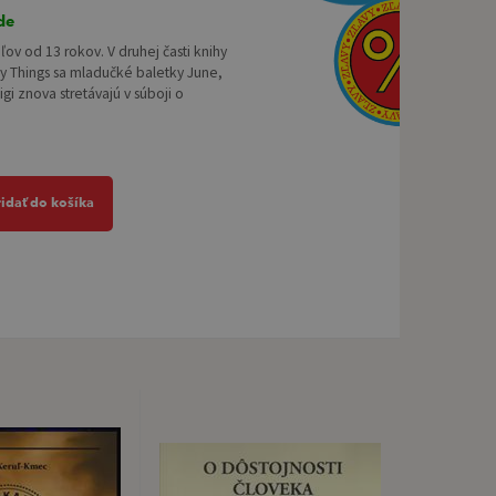
de
eľov od 13 rokov. V druhej časti knihy
ty Things sa mladučké baletky June,
igi znova stretávajú v súboji o
ridať do košíka