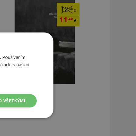
12
,00
€
11
,40
€
. Používaním
úlade s našimi
O VŠETKÝMI