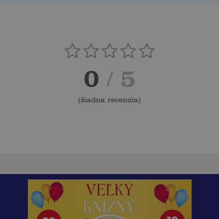
0
/ 5
(
žiadna recenzia
)