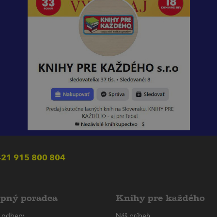
21 915 800 804
pný poradca
Knihy pre každého
 odbery
Náš príbeh