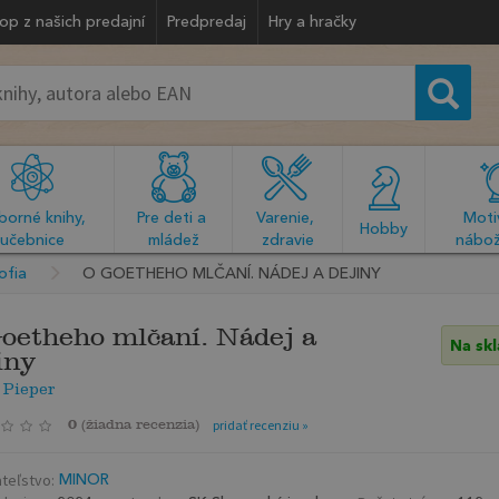
op z našich predajní
Predpredaj
Hry a hračky
orné knihy, 
Pre deti a 
Varenie, 
Motiv
  Hobby  
učebnice
mládež
zdravie
nábož
ofia
O GOETHEHO MLČANÍ. NÁDEJ A DEJINY
oetheho mlčaní. Nádej a
Na sk
iny
 Pieper
0
(
žiadna recenzia
)
pridať recenziu »
teľstvo:
MINOR