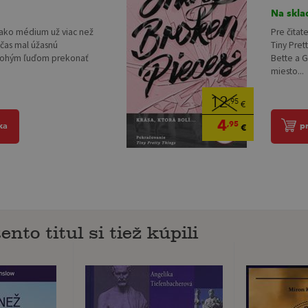
Na skla
ako médium už viac než
Pre čitat
 čas mal úžasnú
Tiny Pret
mnohým ľuďom prekonať
Bette a G
miesto...
12
,95
€
4
,95
ka
p
€
ento titul si tiež kúpili