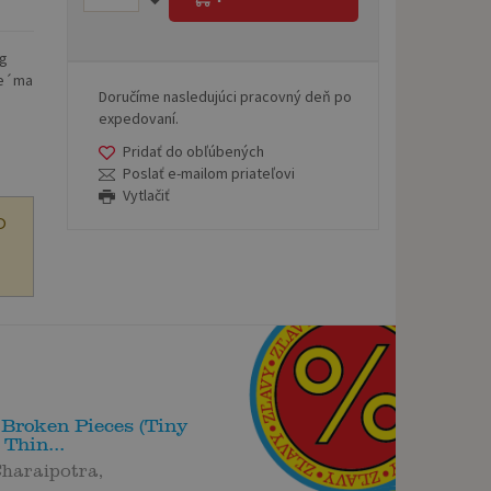
ng
te´ma
Doručíme nasledujúci pracovný deň po
expedovaní.
Pridať do obľúbených
Poslať e-mailom priateľovi
Vytlačiť
O
 Broken Pieces (Tiny
 Thin...
haraipotra,