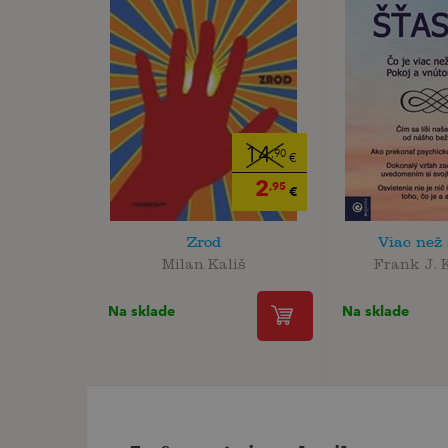
14
,90
€
2
,95
€
Zrod
Viac než 
Milan Kališ
Frank J. 
Na sklade
Na sklade