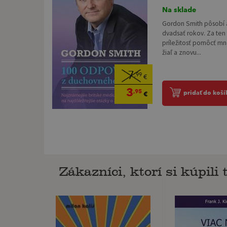
Na sklade
Gordon Smith pôsobí 
dvadsať rokov. Za ten
príležitosť pomôcť 
žiaľ a znovu...
7
,99
€
3
,95
pridať do koší
€
Zákazníci, ktorí si kúpili t