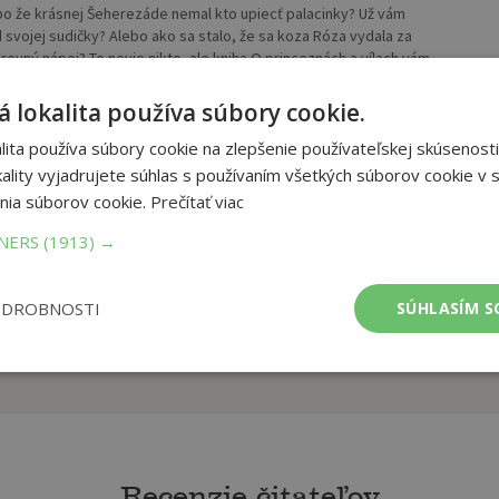
lebo že krásnej Šeherezáde nemal kto upiecť palacinky? Už vám
d svojej sudičky? Alebo ako sa stalo, že sa koza Róza vydala za
čarovný nápoj? To nevie nikto, ale kniha O princeznách a vílach vám
 lokalita používa súbory cookie.
et strán:
116
ita používa súbory cookie na zlepšenie používateľskej skúsenosti
ba:
Pevná bez přebalu lesklá
ality vyjadrujete súhlas s používaním všetkých súborov cookie v s
mer:
222x289 mm
nia súborov cookie.
Prečítať viac
tnosť:
701 g
TNERS
(1913) →
ODROBNOSTI
SÚHLASÍM S
Recenzie čitateľov