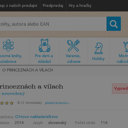
op z našich predajní
Predpredaj
Hry a hračky
orné knihy, 
Pre deti a 
Varenie, 
Motiv
  Hobby  
učebnice
mládež
zdravie
nábož
O PRINCEZNÁCH A VÍLACH
rinceznách a vílach
Vypred
r neuvedený
5
(
1 recenzia
)
pridať recenziu »
teľstvo:
Ottovo nakladateľstvo
dania:
Jazyk:
Počet strán:
2014
slovenský
116