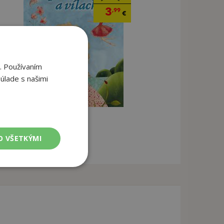
3
,99
€
. Používaním
úlade s našimi
O VŠETKÝMI