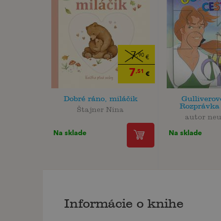
7
,90
€
7
,51
€
Dobré ráno, miláčik
Gulliverov
Rozprávka 
Štajner Nina
autor ne
Na sklade
Na sklade
Informácie o knihe