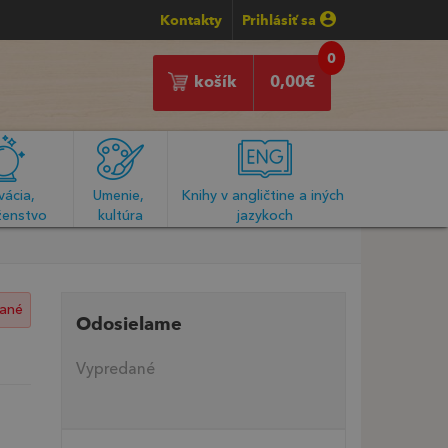
Kontakty
Prihlásiť sa
0
košík
0,00
€
ácia, 
Umenie, 
Knihy v angličtine a iných 
enstvo
kultúra
jazykoch
ané
Odosielame
Vypredané