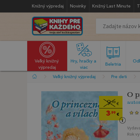
Knižný výpredaj
Novinky
Knižný Last Minute
T
Veľký knižný 
Hry, hračky a 
Odb
  Beletria  
výpredaj
viac
Veľký knižný výpredaj
Pre deti
O p
auto
9
,99
€
3
,99
€
Vydava
Rok vy