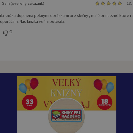
Sam (overený zákazník)
13.
ilá knižka doplnená peknými obrázkami pre slečny , malé princezné ktoré r
 Odporúčam. Nás knižka veľmi potešila.
0