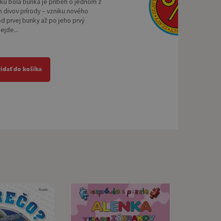
tku bola bunka je príbeh o jednom z
h divov prírody – vzniku nového
d prvej bunky až po jeho prvý
ejde...
ridať do košíka