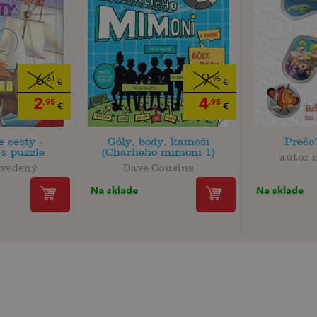
6
9
,61
,95
€
€
2
4
,95
,95
€
€
e cesty -
Góly, body, kamoši
Prečo
s puzzle
(Charlieho mimoni 1)
autor 
uvedený
Dave Cousins
Na sklade
Na sklade