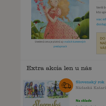
Verili
kto upi
viac in
dostup
DO 
Uvedená cena je platná aj
v našich kamenných
NAD
predajniach
VÁS
Extra akcia len u nás
Slovenský rok
Nádaská Katar
Na sklade