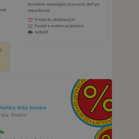
Doručíme nasledujúci pracovný deň po
emal
expedovaní.
Pridať do obľúbených
Poslať e-mailom priateľovi
Vytlačiť
O
čiatku bola bunka
ina Vestre
de