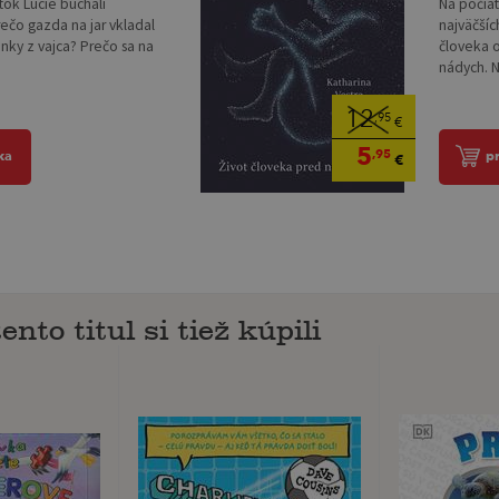
tok Lucie búchali
Na počia
ečo gazda na jar vkladal
najväčšíc
nky z vajca? Prečo sa na
človeka o
nádych. N
12
,95
€
5
,95
ka
p
€
ento titul si tiež kúpili