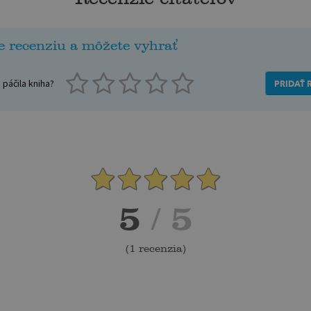
e recenziu a môžete vyhrať
páčila kniha?
PRIDAŤ 
5
/ 5
(
1 recenzia
)