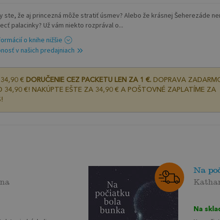
 by ste, že aj princezná môže stratiť úsmev? Alebo že krásnej Šeherezáde n
ecť palacinky? Už vám niekto rozprával o...
formácií o knihe nižšie
nosť v našich predajniach
34,90 €
DORUČENIE CEZ PACKETU LEN ZA 1 €.
DOPRAVA ZADARM
 34,90 €! NAKÚPTE EŠTE ZA 34,90 € A POŠTOVNÉ ZAPLATÍME ZA
!
Na po
ína
Kathar
Na skla