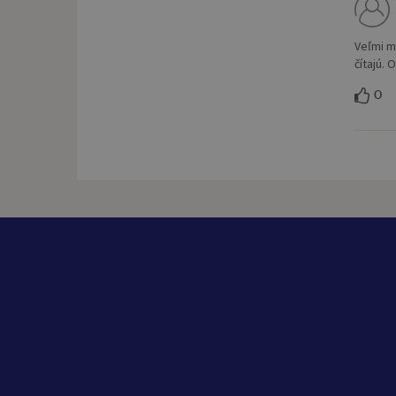
Veľmi m
čítajú.
0