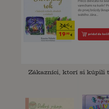
Prečo dievčatá na svia
varechami na kurín? Pr
do prvej brázdy škrupi
svätého Jána...
44
,90
€
19
,95
pridať do koší
€
Zákazníci, ktorí si kúpili t