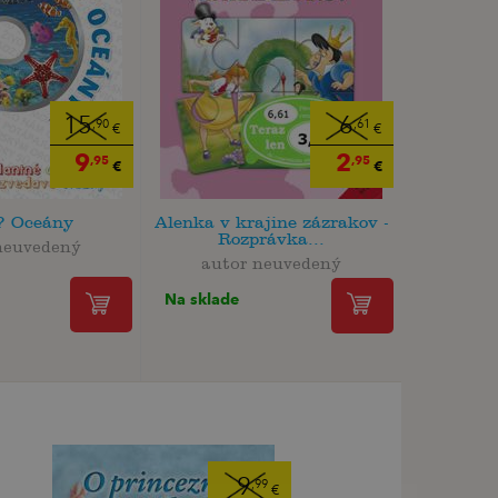
15
6
,90
,61
€
€
9
2
,95
,95
€
€
? Oceány
Alenka v krajine zázrakov -
Rozprávka...
neuvedený
autor neuvedený
Na sklade
9
,99
€