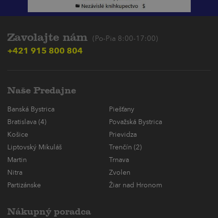
Zavolajte nám
(Po-Pia 8:00-17:00)
+421 915 800 804
Naše Predajne
Banská Bystrica
Piešťany
Bratislava (4)
Považská Bystrica
Košice
Prievidza
Liptovský Mikuláš
Trenčín (2)
Martin
Trnava
Nitra
Zvolen
Partizánske
Žiar nad Hronom
Nákupný poradca