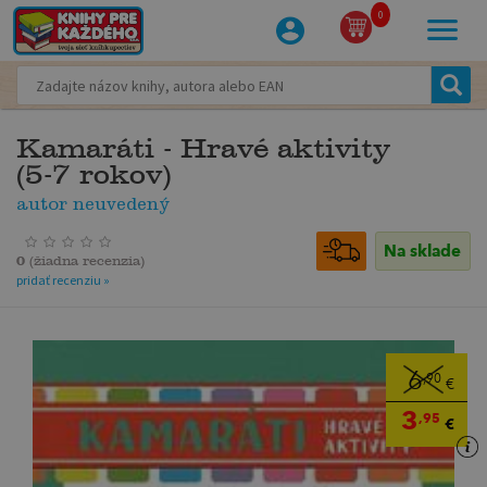
0
Kamaráti - Hravé aktivity
(5-7 rokov)
autor neuvedený
Na sklade
0
(
žiadna recenzia
)
pridať recenziu »
6
,90
€
3
,95
€