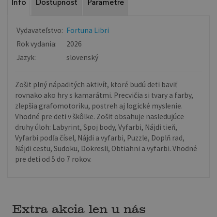
Info
Dostupnosť
Parametre
Vydavateľstvo:
Fortuna Libri
Rok vydania:
2026
Jazyk:
slovenský
Zošit plný nápaditých aktivít, ktoré budú deti baviť
rovnako ako hry s kamarátmi. Precvičia si tvary a farby,
zlepšia grafomotoriku, postreh aj logické myslenie.
Vhodné pre deti v škôlke. Zošit obsahuje nasledujúce
druhy úloh: Labyrint, Spoj body, Vyfarbi, Nájdi tieň,
Vyfarbi podľa čísel, Nájdi a vyfarbi, Puzzle, Doplň rad,
Nájdi cestu, Sudoku, Dokresli, Obtiahni a vyfarbi. Vhodné
pre deti od 5 do 7 rokov.
Extra akcia len u nás