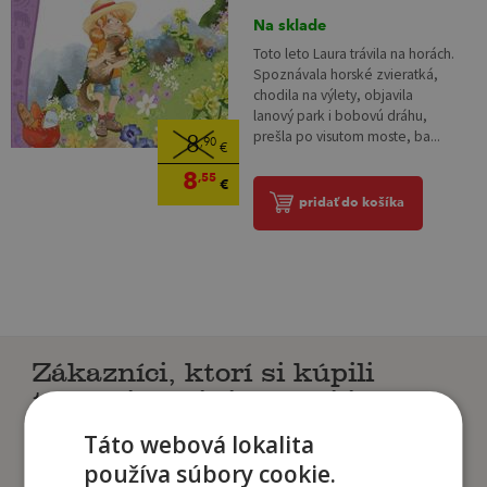
Na sklade
Toto leto Laura trávila na horách.
Spoznávala horské zvieratká,
chodila na výlety, objavila
lanový park i bobovú dráhu,
prešla po visutom moste, ba...
8
,90
€
8
,55
€
pridať do košíka
Zákazníci, ktorí si kúpili
tento titul si tiež kúpili
Táto webová lokalita
používa súbory cookie.