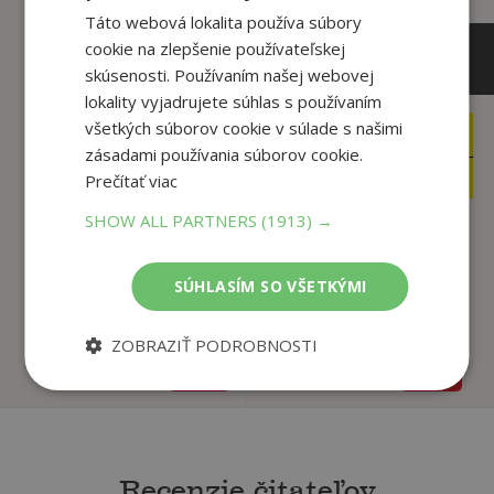
Táto webová lokalita používa súbory
cookie na zlepšenie používateľskej
skúsenosti. Používaním našej webovej
lokality vyjadrujete súhlas s používaním
všetkých súborov cookie v súlade s našimi
7
,90
€
zásadami používania súborov cookie.
9
,99
€
4
,95
€
Prečítať viac
4
,95
€
SHOW ALL PARTNERS
(1913) →
Predškolák - Od
škôlky po školu (5-7
Hráme sa na školu
SÚHLASÍM SO VŠETKÝMI
...
Ljuba Štíplová,
autor neuvedený
ZOBRAZIŤ PODROBNOSTI
Na sklade
Na sklade
Recenzie čitateľov