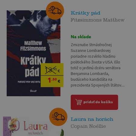
Krátky pád
Fitzsimmons Matthew
Na sklade
Zmiznutie štrnásťročnej
Suzanne Lombardovej
poriadne rozvírilo hladinu
politického života v USA. Išlo
totiž o jedinú dcéru senátora
13
,90
€
Benjamina Lombarda,
1
budúceho kandidáta na
,50
€
prezidenta Spojených štátov....
pridať do košíka
Laura na horách
Copain Noéllie