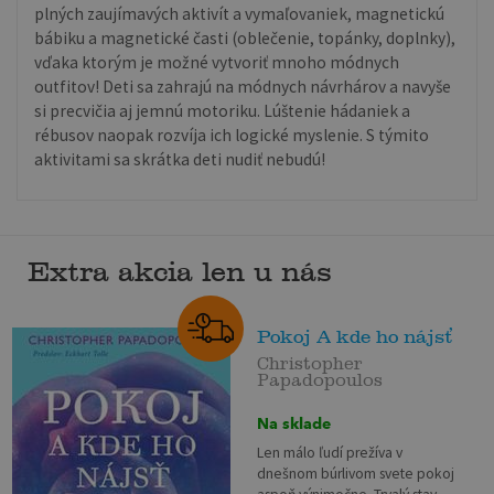
plných zaujímavých aktivít a vymaľovaniek, magnetickú
bábiku a magnetické časti (oblečenie, topánky, doplnky),
vďaka ktorým je možné vytvoriť mnoho módnych
outfitov! Deti sa zahrajú na módnych návrhárov a navyše
si precvičia aj jemnú motoriku. Lúštenie hádaniek a
rébusov naopak rozvíja ich logické myslenie. S týmito
aktivitami sa skrátka deti nudiť nebudú!
Extra akcia len u nás
Pokoj A kde ho nájsť
Christopher
Papadopoulos
Na sklade
Len málo ľudí prežíva v
dnešnom búrlivom svete pokoj