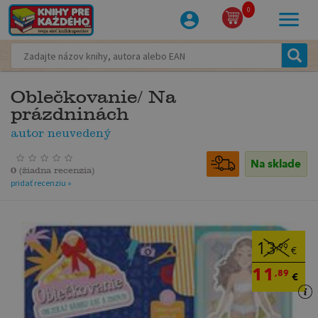
0
Oblečkovanie/ Na
prázdninách
autor neuvedený
Na sklade
0
(
žiadna recenzia
)
pridať recenziu »
13
,99
€
11
,89
€