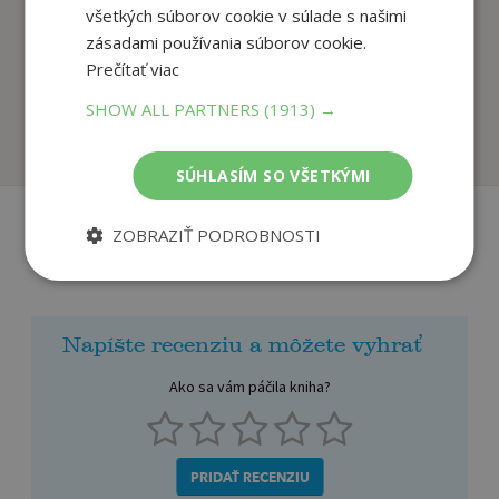
všetkých súborov cookie v súlade s našimi
zásadami používania súborov cookie.
Predškolák - Teším
Skôr ako pojdem do
Prečítať viac
sa do školy (5-7 r...
škôlky
autor neuvedený
autor neuvedený
SHOW ALL PARTNERS
(1913) →
Na sklade
Na sklade
SÚHLASÍM SO VŠETKÝMI
ZOBRAZIŤ PODROBNOSTI
Recenzie čitateľov
Napíšte recenziu a môžete vyhrať
Ako sa vám páčila kniha?
PRIDAŤ RECENZIU