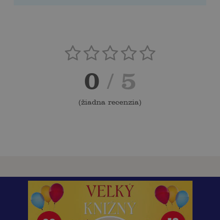
0
/ 5
(
žiadna recenzia
)