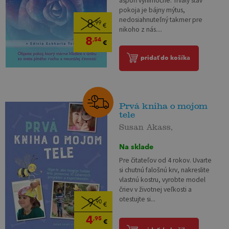
aspoň výnimočne. Trvalý stav
pokoja je bájny mýtus,
nedosiahnuteľný takmer pre
8
,99
€
nikoho z nás....
8
,54
€
pridať do košíka
Prvá kniha o mojom
tele
Susan Akass,
Na sklade
Pre čitateľov od 4 rokov. Uvarte
si chutnú falošnú krv, nakreslite
vlastnú kostru, vyrobte model
čriev v životnej veľkosti a
otestujte si...
9
,90
€
4
,95
€