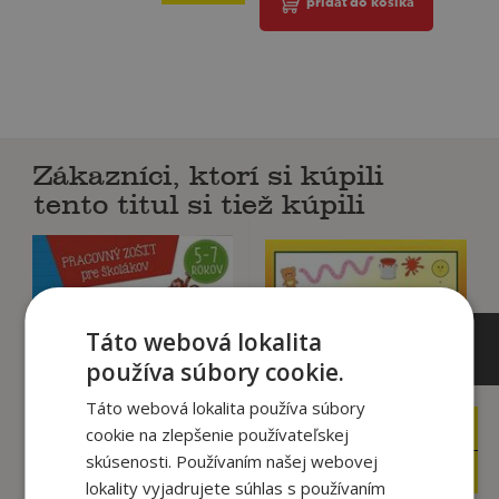
pridať do košíka
Zákazníci, ktorí si kúpili
tento titul si tiež kúpili
Táto webová lokalita
používa súbory cookie.
Táto webová lokalita používa súbory
7
6
cookie na zlepšenie používateľskej
,90
,90
€
€
skúsenosti. Používaním našej webovej
4
4
,95
,95
€
€
lokality vyjadrujete súhlas s používaním