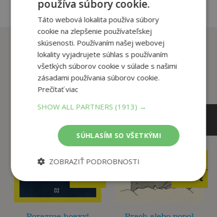
používa súbory cookie.
Táto webová lokalita používa súbory
cookie na zlepšenie používateľskej
Zákazníci, ktorí si kúpili
skúsenosti. Používaním našej webovej
tento titul si tiež kúpili
lokality vyjadrujete súhlas s používaním
všetkých súborov cookie v súlade s našimi
zásadami používania súborov cookie.
Prečítať viac
SHOW ALL PARTNERS
(1913) →
SÚHLASÍM SO VŠETKÝMI
17
ZOBRAZIŤ PODROBNOSTI
14
,90
,90
€
€
15
6
,22
,95
€
€
Porazme hoaxy!
Prach alebo popol