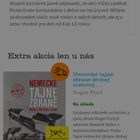
dospelí poznáme jasné odpovede, no deti môžu zaváhať.
Pozdvihnite komunikáciu s deťmi na inú úroveň. Môžete
sa dozvedieť niečo nové nielen o vašich deťoch, ale aj o
sebe. Vhodné pre deti od 4 do 13 rokov.
Extra akcia len u nás
Nemecké tajné
zbrane druhej
svetovej ...
Roger Ford
Na sklade
Uznávaný odborník na históriu a
vývoj zbraní Roger Ford je
autorom desiatok titulov s
vojnovou tematikou. Kniha
19
,99
€
Tajné nemecké zbrane druhej