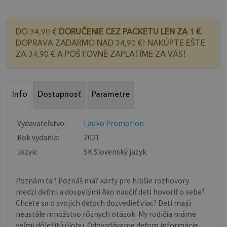
DO 34,90 €
DORUČENIE CEZ PACKETU LEN ZA 1 €.
DOPRAVA ZADARMO NAD 34,90 €! NAKÚPTE EŠTE
ZA 34,90 € A POŠTOVNÉ ZAPLATÍME ZA VÁS!
Info
Dostupnosť
Parametre
Vydavateľstvo:
Lauko Promotion
Rok vydania:
2021
Jazyk:
SK Slovenský jazyk
Poznám ťa ? Poznáš ma? karty pre hlbšie rozhovory
medzi deťmi a dospelými Ako naučiť deti hovoriť o sebe?
Chcete sa o svojich deťoch dozvedieť viac? Deti majú
neustále množstvo rôznych otázok. My rodičia máme
veľmi dôležitú úlohu. Odovzdávame deťom informácie.