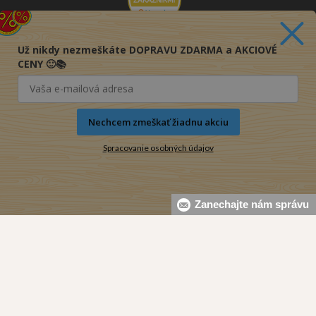
Už nikdy nezmeškáte DOPRAVU ZDARMA a AKCIOVÉ
CENY 🙂📚
Nechcem zmeškať žiadnu akciu
Spracovanie osobných údajov
Zanechajte nám správu
© 2016-2026 KNIHY PRE KAŽDÉHO s.r.o.