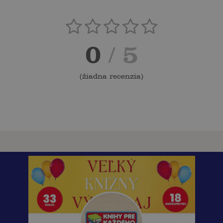
0
/ 5
(
žiadna recenzia
)