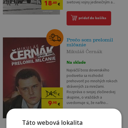
18
svetovej vojny jedinečným a...
,40
€
pridať do košíka
Prečo som prelomil
mlčanie
Mikuláš Černák
Na sklade
Najväčší boss slovenského
podsvetia sa rozhodol
prehovoriť po mnohých rokoch
strávených za mrežami.
Rozpráva o svojej zločineckej
14
,90
€
skupine, o vraždách a
9
uvedomuje si, že naňho...
,95
€
pridať do košíka
Táto webová lokalita