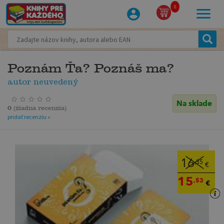
0
Poznám Ťa? Poznáš ma?
autor neuvedený
Na sklade
0
(
žiadna recenzia
)
pridať recenziu »
16
,35
€
15
,53
€