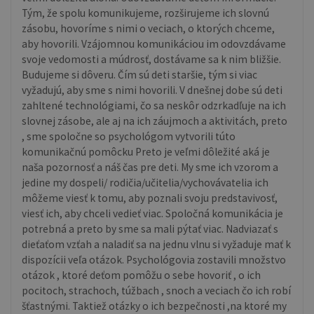
Tým, že spolu komunikujeme, rozširujeme ich slovnú
zásobu, hovoríme s nimi o veciach, o ktorých chceme,
aby hovorili. Vzájomnou komunikáciou im odovzdávame
svoje vedomosti a múdrosť, dostávame sa k nim bližšie.
Budujeme si dôveru. Čím sú deti staršie, tým si viac
vyžadujú, aby sme s nimi hovorili. V dnešnej dobe sú deti
zahltené technológiami, čo sa neskôr odzrkadľuje na ich
slovnej zásobe, ale aj na ich záujmoch a aktivitách, preto
, sme spoločne so psychológom vytvorili túto
komunikačnú pomôcku Preto je veľmi dôležité aká je
naša pozornosť a náš čas pre deti. My sme ich vzorom a
jedine my dospeli/ rodičia/učitelia/vychovávatelia ich
môžeme viesť k tomu, aby poznali svoju predstavivosť,
viesť ich, aby chceli vedieť viac. Spoločná komunikácia je
potrebná a preto by sme sa mali pýtať viac. Nadviazať s
dieťaťom vzťah a naladiť sa na jednu vlnu si vyžaduje mať k
dispozícii veľa otázok. Psychológovia zostavili množstvo
otázok , ktoré deťom pomôžu o sebe hovoriť , o ich
pocitoch, strachoch, túžbach , snoch a veciach čo ich robí
šťastnými. Taktiež otázky o ich bezpečnosti ,na ktoré my