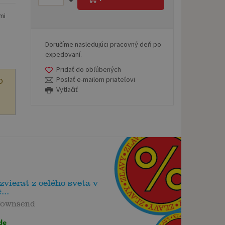
mi
Doručíme nasledujúci pracovný deň po
expedovaní.
Pridať do obľúbených
Poslať e-mailom priateľovi
O
Vytlačiť
zvierat z celého sveta v
...
Townsend
de