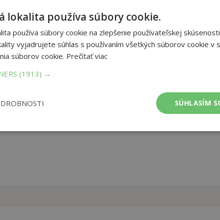
 lokalita používa súbory cookie.
esničky obľúbené medzi našimi najmenšími. Poďte si ich hovoriť so
 obrázky manželov Izákovcov. Riekanky ako Zajačik v jamôčke sedí
ita používa súbory cookie na zlepšenie používateľskej skúsenosti
 meliem máčik môžu deti dopĺňať tiež pohybovými aktivitami. Užite
ality vyjadrujete súhlas s používaním všetkých súborov cookie v s
nia súborov cookie.
Prečítať viac
et strán:
112
TNERS
(1913) →
ba:
Pevná bez přebalu lesklá
mer:
147x211 mm
tnosť:
246 g
ODROBNOSTI
SÚHLASÍM S