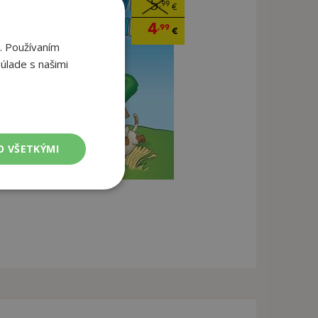
5
,99
€
4
,99
€
. Používaním
úlade s našimi
O VŠETKÝMI