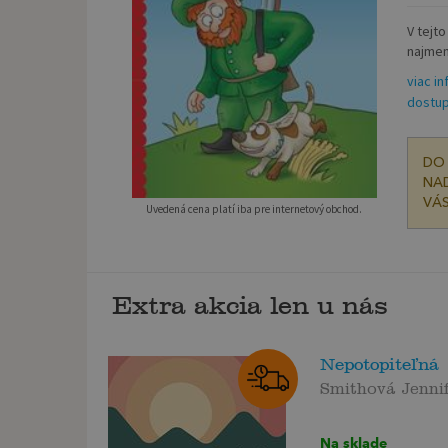
V tejt
najmenš
viac in
dostup
DO 
NAD
VÁS
Uvedená cena platí iba pre internetový obchod.
Extra akcia len u nás
Nepotopiteľná
Smithová Jennif
Na sklade