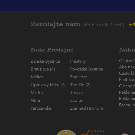
Zavolajte nám
+4
(Po-Pia 8:00-17:00)
Naše Predajne
Náku
Osobné
Banská Bystrica
Piešťany
Ako nak
Bratislava (4)
Považská Bystrica
Často k
Košice
Prievidza
Platba a
Liptovský Mikuláš
Trenčín (2)
Obchod
Reklama
Martin
Trnava
Reklama
Nitra
Zvolen
Formulá
Partizánske
Žiar nad Hronom