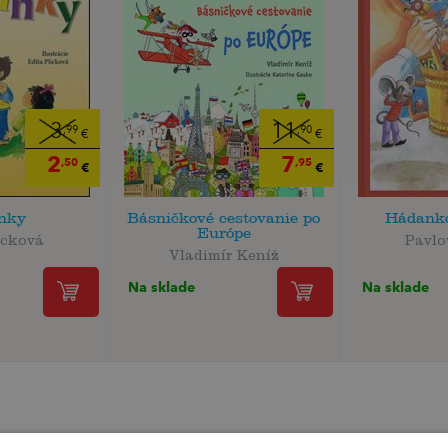
3
11
,99
,90
€
€
2
7
,50
,95
€
€
nky
Básničkové cestovanie po
Hádanko
Európe
icková
Pavlo
Vladimír Keníž
Na sklade
Na sklade