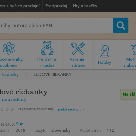
op z našich predajní
Predpredaj
Hry a hračky
orné knihy, 
Pre deti a 
Varenie, 
Motiv
  Hobby  
učebnice
mládež
zdravie
nábož
y, hádanky
ĽUDOVÉ RIEKANKY
ové riekanky
Na sk
r neuvedený
0
(
žiadna recenzia
)
pridať recenziu »
teľstvo:
Sun
dania:
Jazyk:
Počet strán:
2018
slovenský
112