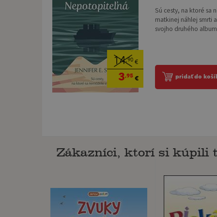
Sú cesty, na ktoré sa
matkinej náhlej smrti
svojho druhého albumu,
14
,90
€
3
,95
pridať do koší
€
Zákazníci, ktorí si kúpili t