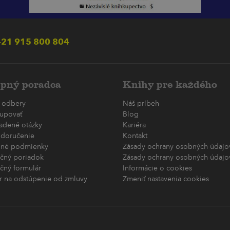
21 915 800 804
pný poradca
Knihy pre každého
 odbery
Náš príbeh
upovať
Blog
ladené otázky
Kariéra
 doručenie
Kontakt
né podmienky
Zásady ochrany osobných údajov
čný poriadok
Zásady ochrany osobných údajov
čný formulár
Informácie o cookies
r na odstúpenie od zmluvy
Zmeniť nastavenia cookies