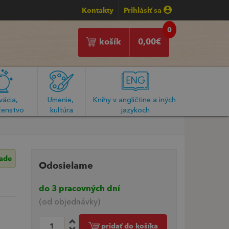
Kontakty
Prihlásiť sa
0
košík
0,00
€
ácia, 
Umenie, 
Knihy v angličtine a iných 
enstvo
kultúra
jazykoch
lade
Odosielame
do 3 pracovných dní
(od objednávky)
pridať do košíka