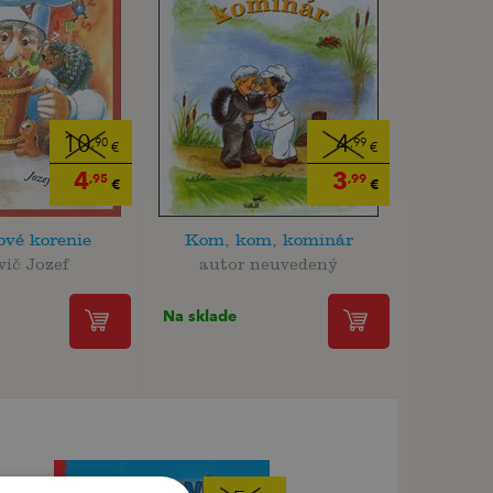
10
4
,90
,99
€
€
4
3
,95
,99
€
€
vé korenie
Kom, kom, kominár
vič Jozef
autor neuvedený
Na sklade