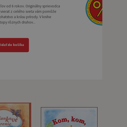
eľov od 6 rokov. Originálny sprievodca
zvierat z celého sveta vám pomôže
ohatstvo a krásu prírody. V knihe
topy rôznych druhov...
ridať do košíka