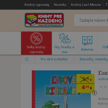
Knižný výpredaj
Novinky
Knižný Last Minute
T
Veľký knižný 
Hry, hračky a 
Odb
  Beletria  
výpredaj
viac
Pre deti a mládež
Básničky, riekank
Ľud
auto
5
,99
€
4
,99
€
Vydava
Rok vy