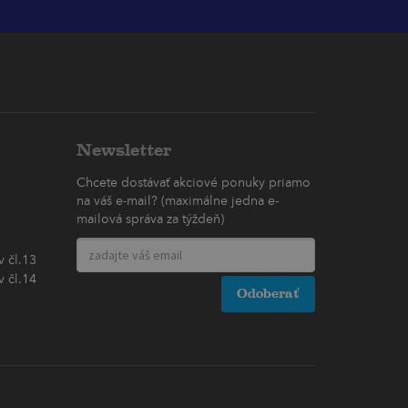
Newsletter
Chcete dostávať akciové ponuky priamo
na váš e-mail? (maximálne jedna e-
mailová správa za týždeň)
 čl.13
 čl.14
Odoberať