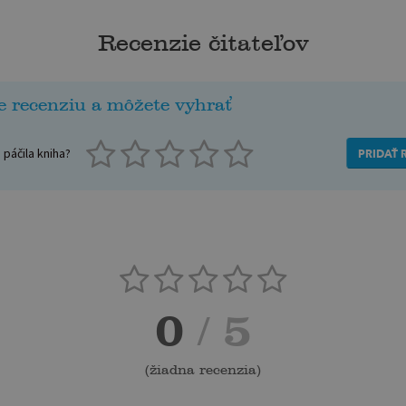
Recenzie čitateľov
e recenziu a môžete vyhrať
páčila kniha?
PRIDAŤ 
0
/ 5
(
žiadna recenzia
)