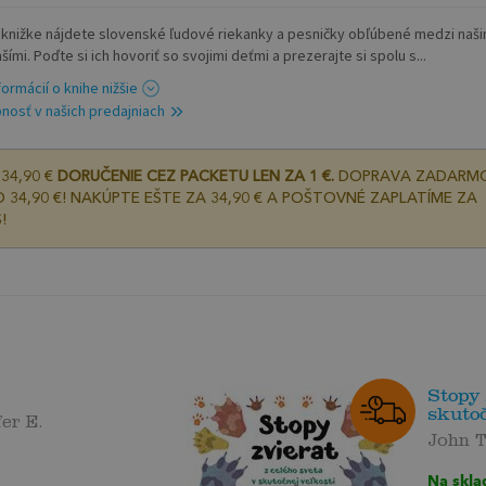
o knižke nájdete slovenské ľudové riekanky a pesničky obľúbené medzi naši
ími. Poďte si ich hovoriť so svojimi deťmi a prezerajte si spolu s...
formácií o knihe nižšie
nosť v našich predajniach
34,90 €
DORUČENIE CEZ PACKETU LEN ZA 1 €.
DOPRAVA ZADARM
 34,90 €! NAKÚPTE EŠTE ZA 34,90 € A POŠTOVNÉ ZAPLATÍME ZA
!
Stopy 
skutoč
er E.
John 
Na skla