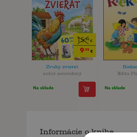
15
,99
€
9
,95
€
Zvuky zvierat
Rieka
autor neuvedený
Edita Pl
Na sklade
Na sklade
Informácie o knihe