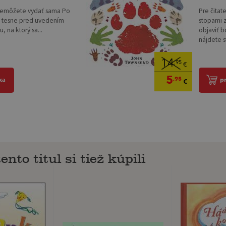
 nemôžete vydať sama Po
Pre čitat
 a tesne pred uvedením
stopami 
 na ktorý sa...
objaviť b
nájdete s
14
,95
€
5
,95
ka
p
€
ento titul si tiež kúpili