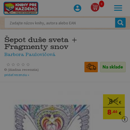
0
Šepot duše sveta +
Fragmenty snov
Barbora Paulovičová
Na sklade
0
(
žiadna recenzia
)
pridať recenziu »
8
,90
€
8
,46
€