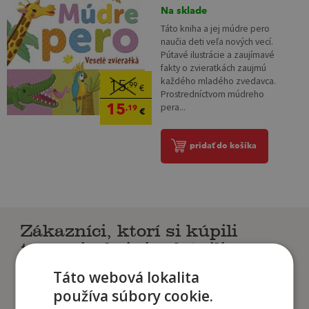
Na sklade
Táto kniha a jej múdre pero
naučia deti veľa nových vecí.
Pútavé ilustrácie a zaujímavé
fakty o zvieratkách zaujmú
každého mladého zvedavca.
15
,99
€
Prostredníctvom múdreho
15
pera...
,19
€
pridať do košíka
Zákazníci, ktorí si kúpili
tento titul si tiež kúpili
Táto webová lokalita
používa súbory cookie.