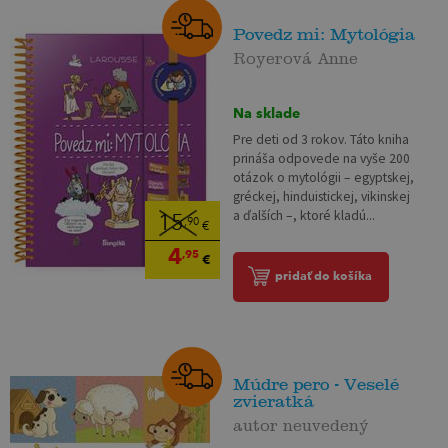
Povedz mi: Mytológia
Royerová Anne
Na sklade
Pre deti od 3 rokov. Táto kniha
prináša odpovede na vyše 200
otázok o mytológii – egyptskej,
gréckej, hinduistickej, vikinskej
a ďalších –, ktoré kladú...
15
,90
€
4
,95
€
pridať do košíka
Múdre pero - Veselé
zvieratká
autor neuvedený