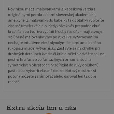
Novinkou medzi maľovankami je kabelková verzia s
originálnymi perokresbami slovenskej akademickej
umelkyne. Z maľovanky do kabelky tak poľahky vytvoríte
vlastné umelecké dielo. Kedykoľvek vás prepadne chuť
kresliť alebo tvorivo vyplniť hluchý čas dňa - majte svoje
obľúbené maľovanky vždy po ruke! Pri vyfarbovaní sa
nechajte intuitívne viesť plynulými líniami umeleckého
rukopisu mladej výtvarníčky. Zastavte sa na chvíľku pri
drobných detailoch kvetín či krídiel včiel a odvážte sa i na
pestrú hru farieb vo fantazijných ornamentoch a
symetrických obrazcoch. Stačí vziať do ruky obľúbenú
pastelku a vytvoriť vlastné dielko. Hotový obrázok si
potom môžete zarámovať alebo darovať len tak pre
radosť.
Extra akcia len u nás