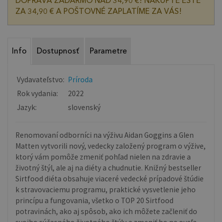
DOPRAVA ZADARMO NAD 34,90 €! NAKÚPTE EŠTE
ZA 34,90 € A POŠTOVNÉ ZAPLATÍME ZA VÁS!
Info
Dostupnosť
Parametre
Vydavateľstvo:
Príroda
Rok vydania:
2022
Jazyk:
slovenský
Renomovaní odborníci na výživu Aidan Goggins a Glen
Matten vytvorili nový, vedecky založený program o výžive,
ktorý vám pomôže zmeniť pohľad nielen na zdravie a
životný štýl, ale aj na diéty a chudnutie. Knižný bestseller
Sirtfood diéta obsahuje viaceré vedecké prípadové štúdie
k stravovaciemu programu, praktické vysvetlenie jeho
princípu a fungovania, všetko o TOP 20 Sirtfood
potravinách, ako aj spôsob, ako ich môžete začleniť do