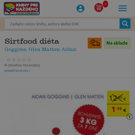
0
Sirtfood diéta
Na sklade
Goggins, Glen Matten Aidan
0
(
žiadna recenzia
)
pridať recenziu »
12
,90
€
1
,95
€