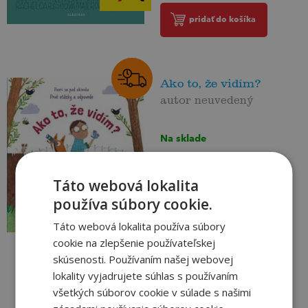
pridať do košíka
Ako to, že vidím?
autor neuvedený
Na sklade
Zoznám sa so všetkými
ľudskými zmyslami a spoznaj,
Táto webová lokalita
ako vnímame svet okolo nás....
používa súbory cookie.
11
,90
€
Táto webová lokalita používa súbory
8
,90
€
cookie na zlepšenie používateľskej
pridať do košíka
skúsenosti. Používaním našej webovej
lokality vyjadrujete súhlas s používaním
všetkých súborov cookie v súlade s našimi