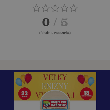
0
/ 5
(
žiadna recenzia
)