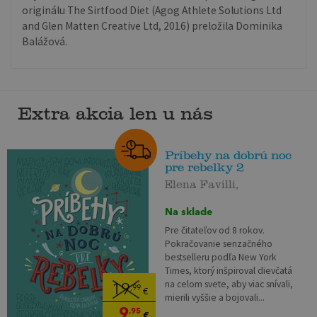
originálu The Sirtfood Diet (Agog Athlete Solutions Ltd
and Glen Matten Creative Ltd, 2016) preložila Dominika
Balážová.
Extra akcia len u nás
Príbehy na dobrú noc
pre rebelky 2
Elena Favilli,
Na sklade
Pre čitateľov od 8 rokov.
Pokračovanie senzačného
bestselleru podľa New York
Times, ktorý inšpiroval dievčatá
na celom svete, aby viac snívali,
19
,99
€
mierili vyššie a bojovali...
9
,95
€