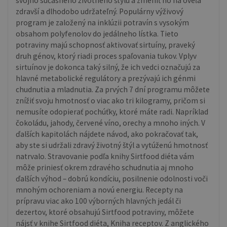
svojho súčasného životného štýlu a zmeniť ho na oveľa
zdravší a dlhodobo udržateľný. Populárny výživový
program je založený na inklúzii potravín s vysokým
obsahom polyfenolov do jedálneho lístka. Tieto
potraviny majú schopnosť aktivovať sirtuíny, praveký
druh génov, ktorý riadi proces spaľovania tukov. Vplyv
sirtuínov je dokonca taký silný, že ich vedci označujú za
hlavné metabolické regulátory a prezývajú ich génmi
chudnutia a mladnutia. Za prvých 7 dní programu môžete
znížiť svoju hmotnosť o viac ako tri kilogramy, pričom si
nemusíte odopierať pochúťky, ktoré máte radi. Napríklad
čokoládu, jahody, červené víno, orechy a mnoho iných. V
ďalších kapitolách nájdete návod, ako pokračovať tak,
aby ste si udržali zdravý životný štýl a vytúženú hmotnosť
natrvalo. Stravovanie podľa knihy Sirtfood diéta vám
môže priniesť okrem zdravého schudnutia aj mnoho
ďalších výhod – dobrú kondíciu, posilnenie odolnosti voči
mnohým ochoreniam a novú energiu. Recepty na
prípravu viac ako 100 výborných hlavných jedál či
dezertov, ktoré obsahujú Sirtfood potraviny, môžete
nájsť v knihe Sirtfood diéta, Kniha receptov. Z anglického