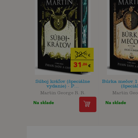
32
,90
€
31
,26
€
Súboj kráľov (špeciálne
Búrka mečov 1:
vydanie) - P...
(špeciál
Martin George R. R.
Martin Geo
Na sklade
Na sklade