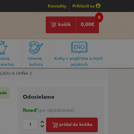
Kontakty
Prihlásiť sa
0
košík
0,00
€
ácia, 
Umenie, 
Knihy v angličtine a iných 
enstvo
kultúra
jazykoch
Ň ĽADU A OHŇA 5
lade
Odosielame
Ihneď
(po objednávke)
pridať do košíka