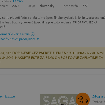
teľstvo:
Tatran
dania:
Jazyk:
Počet strán:
2024
slovenský
556
y série Pieseň ľadu a ohňa tohto špeciálneho vydania (7 kníh) tvoria ucelen
álnu ilustráciu, vytvorenú špeciálne pre toto vydanie. TRI DRAKY, JEDNA
NÁ...
formácií o knihe nižšie
nosť v našich predajniach
34,90 €
DORUČENIE CEZ PACKETU LEN ZA 1 €.
DOPRAVA ZADARM
 34,90 €! NAKÚPTE EŠTE ZA 34,90 € A POŠTOVNÉ ZAPLATÍME ZA
!
ej kríze
Môj s
Peter