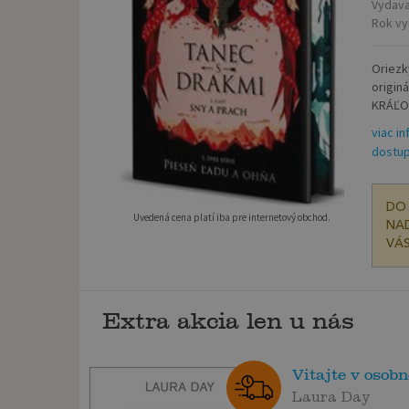
Vydava
Rok vy
Oriezk
origin
KRÁĽOV
viac in
dostup
DO 
Uvedená cena platí iba pre internetový obchod.
NAD
VÁS
Extra akcia len u nás
Vitajte v osobn
Laura Day