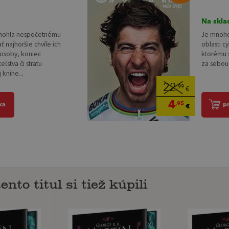
Na skla
omohla nespočetnému
Je mnoho 
 najhoršie chvíle ich
oblasti cy
 osoby, koniec
ktorému s
ľstva či stratu
za sebou 
 knihe...
22
,99
€
4
,95
ka
p
€
ento titul si tiež kúpili