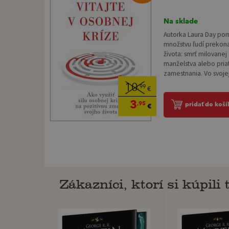
Na sklade
Autorka Laura Day p
množstvu ľudí prekonať
života: smrť milovanej
manželstva alebo priate
zamestnania. Vo svojej
10
,99
€
3
,95
pridať do koší
€
Zákazníci, ktorí si kúpili t