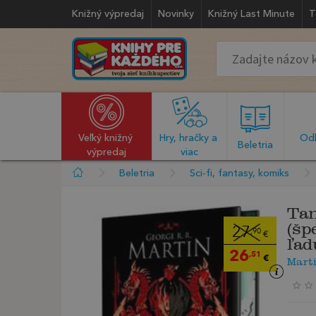
Knižný výpredaj
Novinky
Knižný Last Minute
T
Veľký knižný 
Hry, hračky a 
Odb
  Beletria  
výpredaj
viac
Beletria
Sci-fi, fantasy, komiks
Tan
(šp
27
,90
€
ľad
26
,51
€
Marti