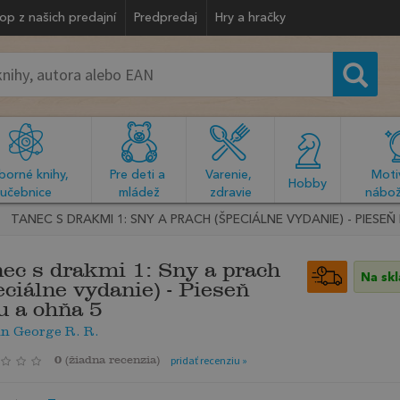
op z našich predajní
Predpredaj
Hry a hračky
orné knihy, 
Pre deti a 
Varenie, 
Motiv
  Hobby  
učebnice
mládež
zdravie
nábož
TANEC S DRAKMI 1: SNY A PRACH (ŠPECIÁLNE VYDANIE) - PIESE
ec s drakmi 1: Sny a prach
Na sk
eciálne vydanie) - Pieseň
u a ohňa 5
n George R. R.
0
(
žiadna recenzia
)
pridať recenziu »