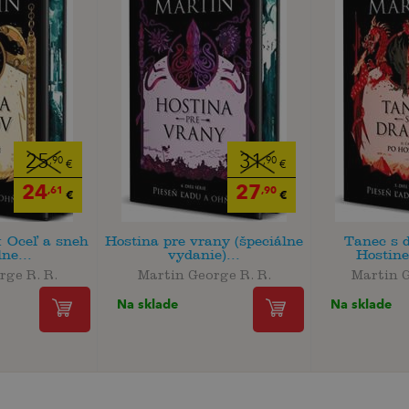
25
31
,90
,90
€
€
24
27
,61
,90
€
€
 Oceľ a sneh
Hostina pre vrany (špeciálne
Tanec s 
ne...
vydanie)...
Hostine 
rge R. R.
Martin George R. R.
Martin G
Na sklade
Na sklade