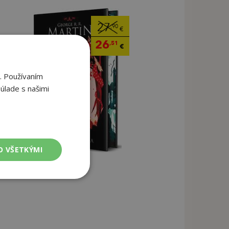
27
,90
€
26
,51
€
. Používaním
úlade s našimi
O VŠETKÝMI