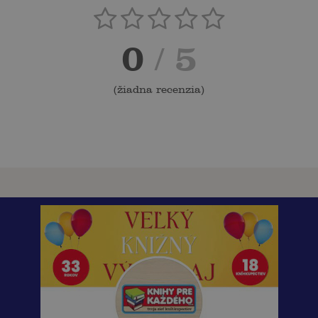
0
/ 5
(
žiadna recenzia
)