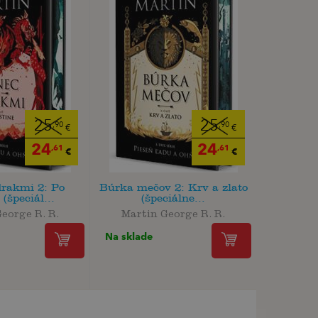
25
25
,90
,90
€
€
24
24
,61
,61
€
€
drakmi 2: Po
Búrka mečov 2: Krv a zlato
(špeciál...
(špeciálne...
eorge R. R.
Martin George R. R.
Na sklade