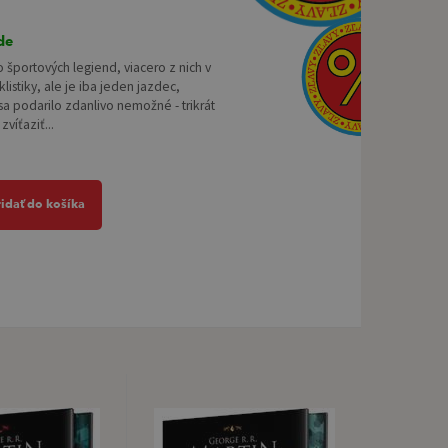
de
športových legiend, viacero z nich v
klistiky, ale je iba jeden jazdec,
a podarilo zdanlivo nemožné - trikrát
zvíťaziť...
ridať do košíka