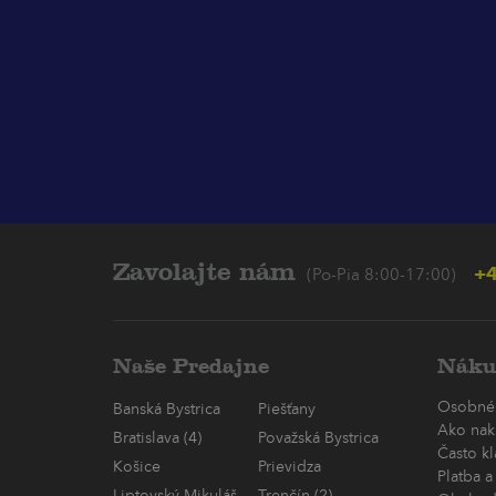
Zavolajte nám
+4
(Po-Pia 8:00-17:00)
Naše Predajne
Náku
Osobné
Banská Bystrica
Piešťany
Ako nak
Bratislava (4)
Považská Bystrica
Často k
Košice
Prievidza
Platba a
Liptovský Mikuláš
Trenčín (2)