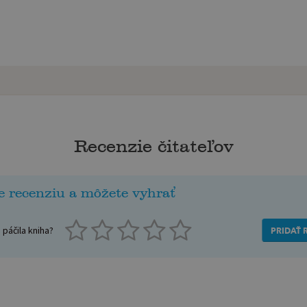
Recenzie čitateľov
e recenziu a môžete vyhrať
páčila kniha?
PRIDAŤ 