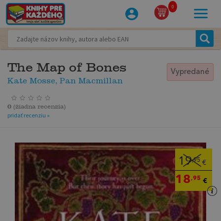
0
The Map of Bones
Vypredané
Kate Mosse, Pan Macmillan
0
(
žiadna recenzia
)
pridať recenziu »
19
,95
€
18
,95
€