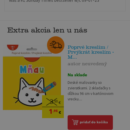
was a #1 Sunday Times bestseller w/c 09-07-23
Extra akcia len u nás
Poprvé kreslím /
Prvýkrát kreslím -
M...
autor neuvedený
Na sklade
Deské maľovanky so
zvieratkami. 2 skladačky s
dĺžkou 96 cm v kartónovom
vrecku....
3
,50
€
1
,95
€
pridať do košíka