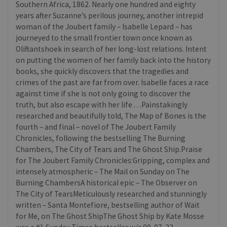
Southern Africa, 1862. Nearly one hundred and eighty
years after Suzanne’s perilous journey, another intrepid
woman of the Joubert family – Isabelle Lepard – has
journeyed to the small frontier town once known as
Oliftantshoek in search of her long-lost relations. Intent
on putting the women of her family back into the history
books, she quickly discovers that the tragedies and
crimes of the past are far from over. Isabelle faces a race
against time if she is not only going to discover the
truth, but also escape with her life . . .Painstakingly
researched and beautifully told, The Map of Bones is the
fourth – and final – novel of The Joubert Family
Chronicles, following the bestselling The Burning
Chambers, The City of Tears and The Ghost Ship.Praise
for The Joubert Family Chronicles:Gripping, complex and
intensely atmospheric – The Mail on Sunday on The
Burning ChambersA historical epic – The Observer on
The City of TearsMeticulously researched and stunningly
written – Santa Montefiore, bestselling author of Wait
for Me, on The Ghost ShipThe Ghost Ship by Kate Mosse