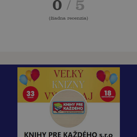
0
/ 5
(
žiadna recenzia
)