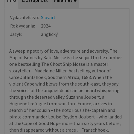
Info
Dostupnosť
Parametre
Vydavateľstvo:
Slovart
Rok vydania:
2024
Jazyk:
anglický
A sweeping story of love, adventure and adversity, The
Map of Bones by Kate Mosse is the sequel to the number
one bestselling The Ghost Ship.Mosse is a master
storyteller – Madeleine Miller, bestselling author of
CirceOlifantshoek, Southern Africa, 1688. When the
violent Cape wind blows from the south-east, they say
the voices of the unquiet dead can be heard whispering
through the deserted valley. Suzanne Joubert, a
Huguenot refugee from war-torn France, arrives in
search of her cousin – the notorious she-captain and
pirate commander Louise Reydon-Joubert – who landed
at the Cape of Good Hope more than sixty years before,
then disappeared without a trace . . .Franschhoek,