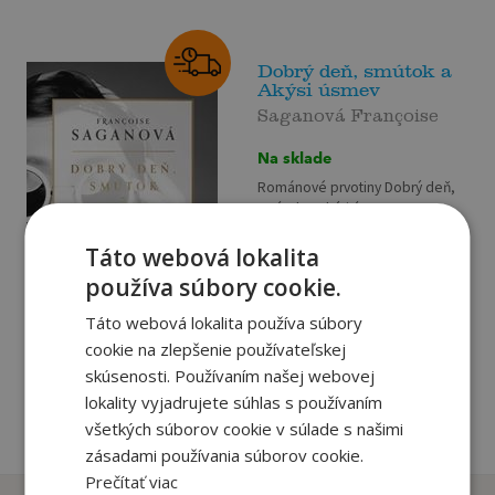
Dobrý deň, smútok a
Akýsi úsmev
Saganová Françoise
Na sklade
Románové prvotiny Dobrý deň,
smútok a Akýsi úsmev
legendárnej francúzskej
spisovateľky Françoise
Táto webová lokalita
Saganovej vďačili v čase svojho
15
používa súbory cookie.
,90
€
vzniku za obrovský úspech na
2
domácej literárnej scéne...
,95
€
Táto webová lokalita používa súbory
cookie na zlepšenie používateľskej
skúsenosti. Používaním našej webovej
pridať do košíka
lokality vyjadrujete súhlas s používaním
všetkých súborov cookie v súlade s našimi
zásadami používania súborov cookie.
Prečítať viac