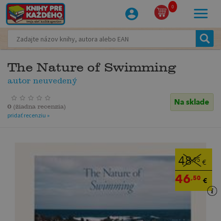
0
The Nature of Swimming
autor neuvedený
Na sklade
0
(
žiadna recenzia
)
pridať recenziu »
48
,95
€
46
,50
€