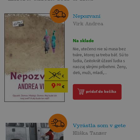
Nepozvaní
Virk Andrea
Na sklade
Nie, utečenci nie sú masa bez
tváre, ktorej sa treba báť. Sú to
ľudia, častokrát úžasní ľudia s
naozaj silnými príbehmi. Ženy,
deti, muži, mladí,...
9
,99
€
9
,90
€
pridať do košíka
Vyrástla som v gete
Eliška Tanzer