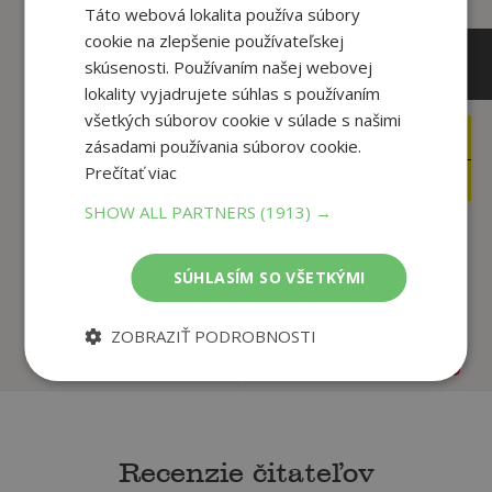
Táto webová lokalita používa súbory
cookie na zlepšenie používateľskej
skúsenosti. Používaním našej webovej
lokality vyjadrujete súhlas s používaním
všetkých súborov cookie v súlade s našimi
10
32
,99
zásadami používania súborov cookie.
,85
€
€
Prečítať viac
10
19
,44
,90
€
€
SHOW ALL PARTNERS
(1913) →
Slovensko obrázkový
Bratislava
SÚHLASÍM SO VŠETKÝMI
sprievodca ANG - ...
Struhár, Pavol
Sloboda Martin
ZOBRAZIŤ PODROBNOSTI
Na sklade
Na sklade
Recenzie čitateľov