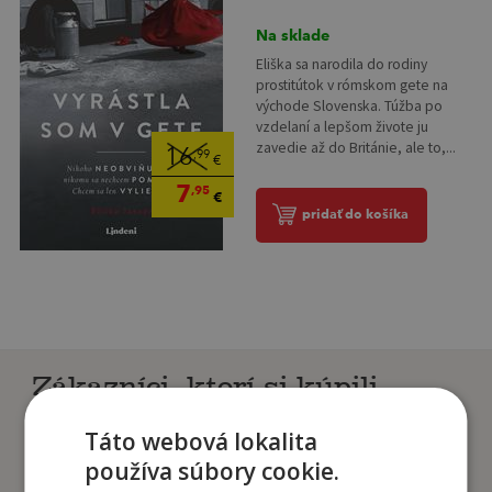
Na sklade
Eliška sa narodila do rodiny
prostitútok v rómskom gete na
východe Slovenska. Túžba po
vzdelaní a lepšom živote ju
zavedie až do Británie, ale to,...
16
,99
€
7
,95
€
pridať do košíka
Zákazníci, ktorí si kúpili
tento titul si tiež kúpili
Táto webová lokalita
používa súbory cookie.