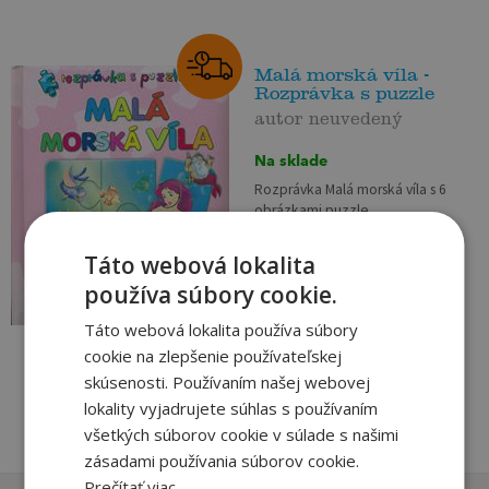
Malá morská víla -
Rozprávka s puzzle
autor neuvedený
Na sklade
Rozprávka Malá morská víla s 6
obrázkami puzzle....
Táto webová lokalita
6
,61
€
používa súbory cookie.
2
,95
€
Táto webová lokalita používa súbory
pridať do košíka
cookie na zlepšenie používateľskej
skúsenosti. Používaním našej webovej
lokality vyjadrujete súhlas s používaním
všetkých súborov cookie v súlade s našimi
zásadami používania súborov cookie.
Prečítať viac