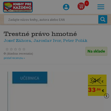
0
Trestné právo hmotné
Jozef Záhora, Jaroslav Ivor, Peter Polák
Na sklade
0
(
žiadna recenzia
)
pridať recenziu »
34
,80
€
33
,06
€