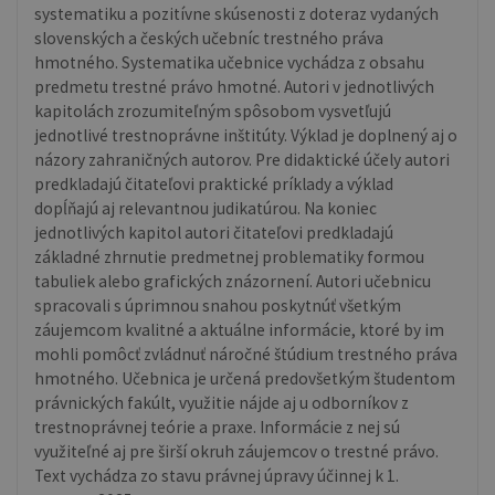
systematiku a pozitívne skúsenosti z doteraz vydaných
slovenských a českých učebníc trestného práva
hmotného. Systematika učebnice vychádza z obsahu
predmetu trestné právo hmotné. Autori v jednotlivých
kapitolách zrozumiteľným spôsobom vysvetľujú
jednotlivé trestnoprávne inštitúty. Výklad je doplnený aj o
názory zahraničných autorov. Pre didaktické účely autori
predkladajú čitateľovi praktické príklady a výklad
dopĺňajú aj relevantnou judikatúrou. Na koniec
jednotlivých kapitol autori čitateľovi predkladajú
základné zhrnutie predmetnej problematiky formou
tabuliek alebo grafických znázornení. Autori učebnicu
spracovali s úprimnou snahou poskytnúť všetkým
záujemcom kvalitné a aktuálne informácie, ktoré by im
mohli pomôcť zvládnuť náročné štúdium trestného práva
hmotného. Učebnica je určená predovšetkým študentom
právnických fakúlt, využitie nájde aj u odborníkov z
trestnoprávnej teórie a praxe. Informácie z nej sú
využiteľné aj pre širší okruh záujemcov o trestné právo.
Text vychádza zo stavu právnej úpravy účinnej k 1.