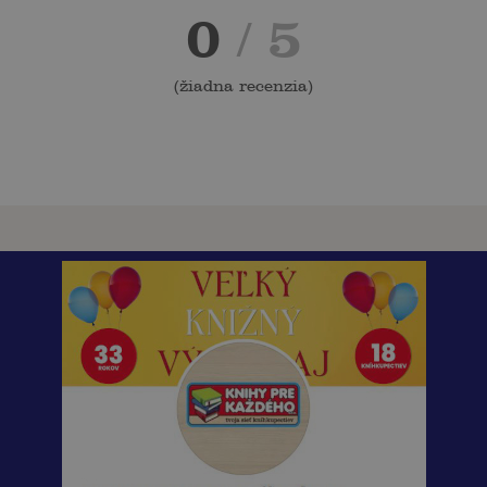
0
/ 5
(
žiadna recenzia
)