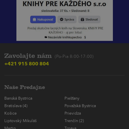
Zavolajte nám
(Po-Pia 8:00-17:00)
+421 915 800 804
Naše Predajne
Banská Bystrica
Piešťany
Bratislava (4)
Považská Bystrica
Košice
Prievidza
Liptovský Mikuláš
Trenčín (2)
Martin
Trnava