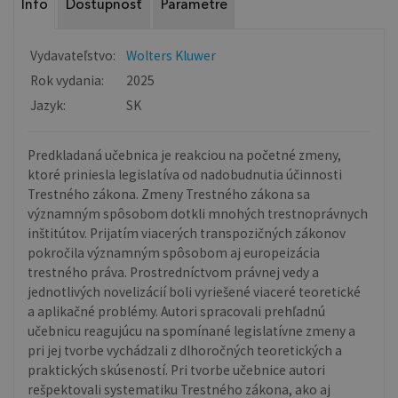
Info
Dostupnosť
Parametre
Vydavateľstvo:
Wolters Kluwer
Rok vydania:
2025
Jazyk:
SK
Predkladaná učebnica je reakciou na početné zmeny,
ktoré priniesla legislatíva od nadobudnutia účinnosti
Trestného zákona. Zmeny Trestného zákona sa
významným spôsobom dotkli mnohých trestnoprávnych
inštitútov. Prijatím viacerých transpozičných zákonov
pokročila významným spôsobom aj europeizácia
trestného práva. Prostredníctvom právnej vedy a
jednotlivých novelizácií boli vyriešené viaceré teoretické
a aplikačné problémy. Autori spracovali prehľadnú
učebnicu reagujúcu na spomínané legislatívne zmeny a
pri jej tvorbe vychádzali z dlhoročných teoretických a
praktických skúseností. Pri tvorbe učebnice autori
rešpektovali systematiku Trestného zákona, ako aj