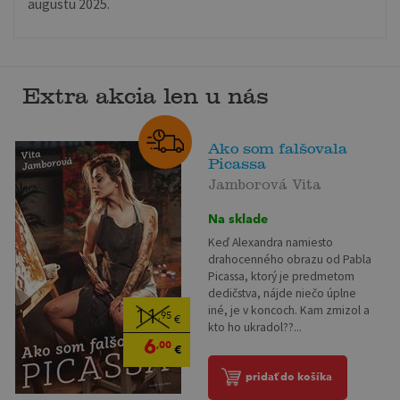
augustu 2025.
Extra akcia len u nás
Ako som falšovala
Picassa
Jamborová Vita
Na sklade
Keď Alexandra namiesto
drahocenného obrazu od Pabla
Picassa, ktorý je predmetom
dedičstva, nájde niečo úplne
iné, je v koncoch. Kam zmizol a
11
,95
€
kto ho ukradol??...
6
,00
€
pridať do košíka