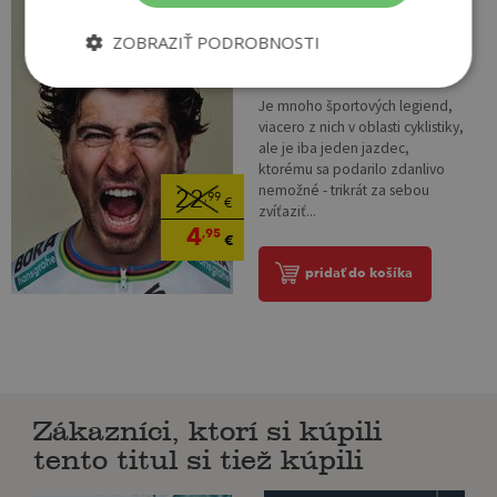
Peter Sagan
ZOBRAZIŤ PODROBNOSTI
Na sklade
Je mnoho športových legiend,
viacero z nich v oblasti cyklistiky,
ale je iba jeden jazdec,
ktorému sa podarilo zdanlivo
nemožné - trikrát za sebou
22
,99
€
zvíťaziť...
4
,95
€
pridať do košíka
Zákazníci, ktorí si kúpili
tento titul si tiež kúpili