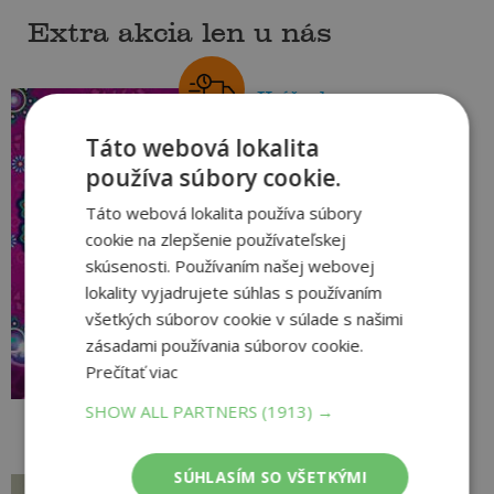
Extra akcia len u nás
Krížovky
antistresové
Táto webová lokalita
autor neuvedený
používa súbory cookie.
Na sklade
Táto webová lokalita používa súbory
Je známe, že stres je
prirodzenou reakciou
cookie na zlepšenie používateľskej
organizmu na záťažovú situáciu.
skúsenosti. Používaním našej webovej
Určitá miera stresu je pre
lokality vyjadrujete súhlas s používaním
organizmus dokonca žiaduca.
6
,99
€
všetkých súborov cookie v súlade s našimi
Ako sa však...
4
,95
zásadami používania súborov cookie.
€
Prečítať viac
pridať do košíka
SHOW ALL PARTNERS
(1913) →
SÚHLASÍM SO VŠETKÝMI
Môj svet