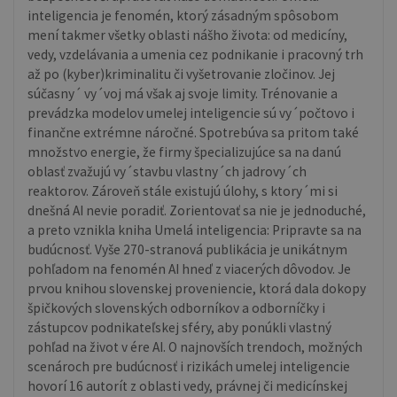
inteligencia je fenomén, ktorý zásadným spôsobom
mení takmer všetky oblasti nášho života: od medicíny,
vedy, vzdelávania a umenia cez podnikanie i pracovný trh
až po (kyber)kriminalitu či vyšetrovanie zločinov. Jej
súčasny´ vy´voj má však aj svoje limity. Trénovanie a
prevádzka modelov umelej inteligencie sú vy´počtovo i
finančne extrémne náročné. Spotrebúva sa pritom také
množstvo energie, že firmy špecializujúce sa na danú
oblasť zvažujú vy´stavbu vlastny´ch jadrovy´ch
reaktorov. Zároveň stále existujú úlohy, s ktory´mi si
dnešná AI nevie poradiť. Zorientovať sa nie je jednoduché,
a preto vznikla kniha Umelá inteligencia: Pripravte sa na
budúcnosť. Vyše 270-stranová publikácia je unikátnym
pohľadom na fenomén AI hneď z viacerých dôvodov. Je
prvou knihou slovenskej proveniencie, ktorá dala dokopy
špičkových slovenských odborníkov a odborníčky i
zástupcov podnikateľskej sféry, aby ponúkli vlastný
pohľad na život v ére AI. O najnovších trendoch, možných
scenároch pre budúcnosť i rizikách umelej inteligencie
hovorí 16 autorít z oblasti vedy, právnej či medicínskej