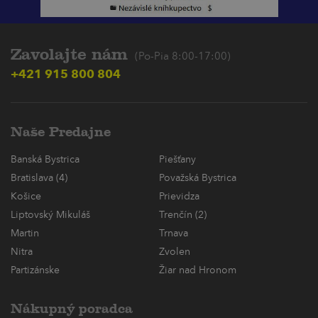
Zavolajte nám
(Po-Pia 8:00-17:00)
+421 915 800 804
Naše Predajne
Banská Bystrica
Piešťany
Bratislava (4)
Považská Bystrica
Košice
Prievidza
Liptovský Mikuláš
Trenčín (2)
Martin
Trnava
Nitra
Zvolen
Partizánske
Žiar nad Hronom
Nákupný poradca