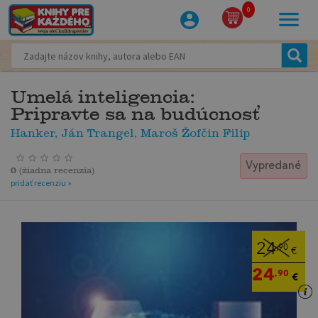
0
Umelá inteligencia:
Pripravte sa na budúcnosť
Hanker, Ján Trangel, Maroš Žofčin Filip
Vypredané
0
(
žiadna recenzia
)
pridať recenziu »
24
,90
€
24
,90
€