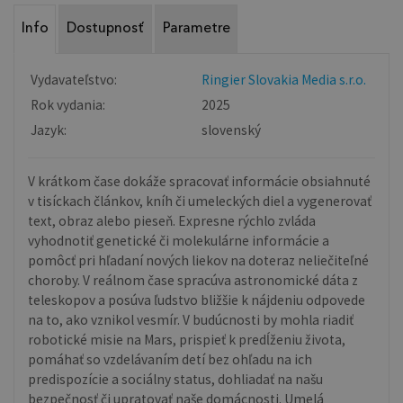
Info
Dostupnosť
Parametre
Vydavateľstvo:
Ringier Slovakia Media s.r.o.
Rok vydania:
2025
Jazyk:
slovenský
V krátkom čase dokáže spracovať informácie obsiahnuté
v tisíckach článkov, kníh či umeleckých diel a vygenerovať
text, obraz alebo pieseň. Expresne rýchlo zvláda
vyhodnotiť genetické či molekulárne informácie a
pomôcť pri hľadaní nových liekov na doteraz neliečiteľné
choroby. V reálnom čase spracúva astronomické dáta z
teleskopov a posúva ľudstvo bližšie k nájdeniu odpovede
na to, ako vznikol vesmír. V budúcnosti by mohla riadiť
robotické misie na Mars, prispieť k predĺženiu života,
pomáhať so vzdelávaním detí bez ohľadu na ich
predispozície a sociálny status, dohliadať na našu
bezpečnosť či upratovať naše domácnosti. Umelá