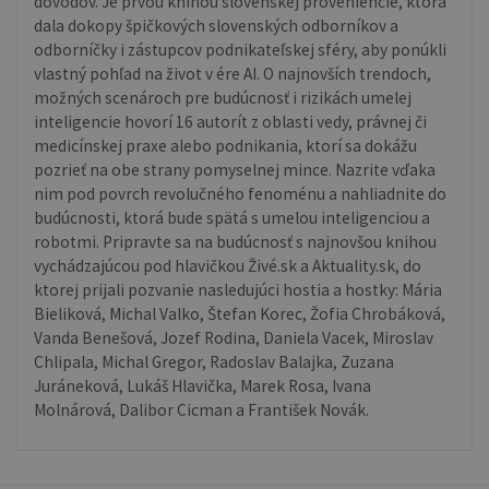
dôvodov. Je prvou knihou slovenskej proveniencie, ktorá
dala dokopy špičkových slovenských odborníkov a
odborníčky i zástupcov podnikateľskej sféry, aby ponúkli
vlastný pohľad na život v ére AI. O najnovších trendoch,
možných scenároch pre budúcnosť i rizikách umelej
inteligencie hovorí 16 autorít z oblasti vedy, právnej či
medicínskej praxe alebo podnikania, ktorí sa dokážu
pozrieť na obe strany pomyselnej mince. Nazrite vďaka
nim pod povrch revolučného fenoménu a nahliadnite do
budúcnosti, ktorá bude spätá s umelou inteligenciou a
robotmi. Pripravte sa na budúcnosť s najnovšou knihou
vychádzajúcou pod hlavičkou Živé.sk a Aktuality.sk, do
ktorej prijali pozvanie nasledujúci hostia a hostky: Mária
Bieliková, Michal Valko, Štefan Korec, Žofia Chrobáková,
Vanda Benešová, Jozef Rodina, Daniela Vacek, Miroslav
Chlipala, Michal Gregor, Radoslav Balajka, Zuzana
Juráneková, Lukáš Hlavička, Marek Rosa, Ivana
Molnárová, Dalibor Cicman a František Novák.