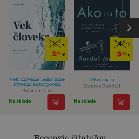
15
14
,90
,90
€
€
3
3
,95
,50
€
€
Vek človeka: Ako sme
Ako na to
stvorili antropocén
Munroe Randall
Pálsson Gisli
Na sklade
Na sklade
Recenzie čitateľov