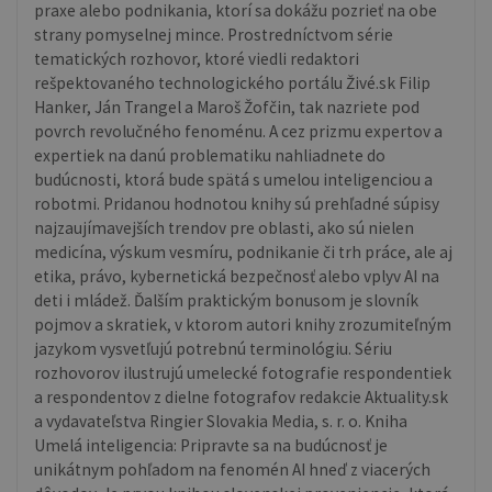
praxe alebo podnikania, ktorí sa dokážu pozrieť na obe
strany pomyselnej mince. Prostredníctvom série
tematických rozhovor, ktoré viedli redaktori
rešpektovaného technologického portálu Živé.sk Filip
Hanker, Ján Trangel a Maroš Žofčin, tak nazriete pod
povrch revolučného fenoménu. A cez prizmu expertov a
expertiek na danú problematiku nahliadnete do
budúcnosti, ktorá bude spätá s umelou inteligenciou a
robotmi. Pridanou hodnotou knihy sú prehľadné súpisy
najzaujímavejších trendov pre oblasti, ako sú nielen
medicína, výskum vesmíru, podnikanie či trh práce, ale aj
etika, právo, kybernetická bezpečnosť alebo vplyv AI na
deti i mládež. Ďalším praktickým bonusom je slovník
pojmov a skratiek, v ktorom autori knihy zrozumiteľným
jazykom vysvetľujú potrebnú terminológiu. Sériu
rozhovorov ilustrujú umelecké fotografie respondentiek
a respondentov z dielne fotografov redakcie Aktuality.sk
a vydavateľstva Ringier Slovakia Media, s. r. o. Kniha
Umelá inteligencia: Pripravte sa na budúcnosť je
unikátnym pohľadom na fenomén AI hneď z viacerých