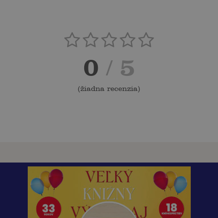
0
/ 5
(
žiadna recenzia
)