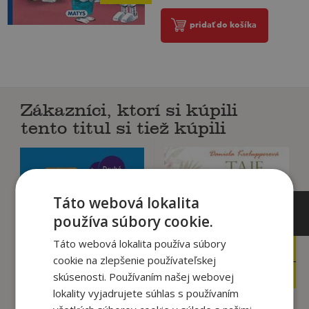
pridať do košíka
Zákazníci, ktorí si kúpili
tento titul si tiež kúpili
Táto webová lokalita
používa súbory cookie.
Táto webová lokalita používa súbory
7
14
,99
,05
€
€
cookie na zlepšenie používateľskej
7
13
,59
,35
€
€
skúsenosti. Používaním našej webovej
lokality vyjadrujete súhlas s používaním