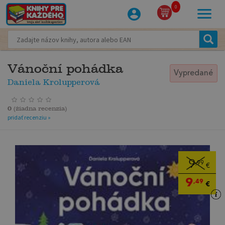
0
Vánoční pohádka
Vypredané
Daniela Krolupperová
0
(
žiadna recenzia
)
pridať recenziu »
9
,99
€
9
,49
€