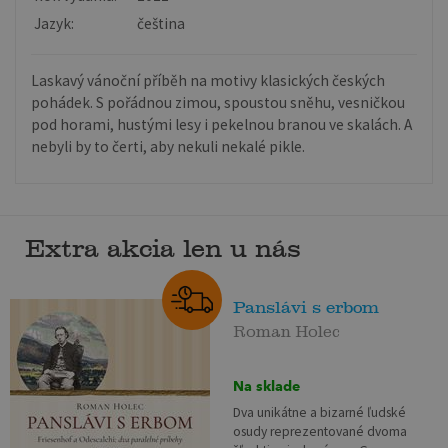
Jazyk:
čeština
Laskavý vánoční příběh na motivy klasických českých
pohádek. S pořádnou zimou, spoustou sněhu, vesničkou
pod horami, hustými lesy i pekelnou branou ve skalách. A
nebyli by to čerti, aby nekuli nekalé pikle.
Extra akcia len u nás
Panslávi s erbom
Roman Holec
Na sklade
Dva unikátne a bizarné ľudské
osudy reprezentované dvoma