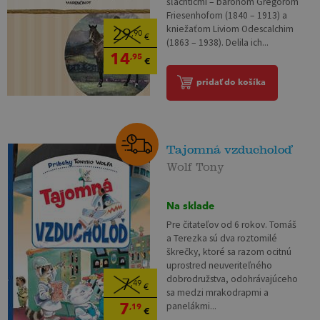
šľachticmi – barónom Gregorom
Friesenhofom (1840 – 1913) a
kniežaťom Liviom Odescalchim
29
,90
€
(1863 – 1938). Delila ich...
14
,95
€
pridať do košíka
Tajomná vzducholoď
Wolf Tony
Na sklade
Pre čitateľov od 6 rokov. Tomáš
a Terezka sú dva roztomilé
škrečky, ktoré sa razom ocitnú
uprostred neuveriteľného
dobrodružstva, odohrávajúceho
7
,49
€
sa medzi mrakodrapmi a
7
panelákmi...
,19
€