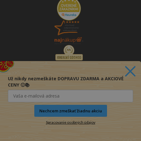
Už nikdy nezmeškáte DOPRAVU ZDARMA a AKCIOVÉ
CENY 🙂📚
Nechcem zmeškať žiadnu akciu
Spracovanie osobných údajov
© 2016-2026 KNIHY PRE KAŽDÉHO s.r.o.