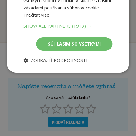
všetkých súborov cookie v súlade s našimi
zásadami používania súborov cookie.
Sedmilhář Josífek
Taje olivového háje
Prečítať viac
Daniela Krolupperová
Daniela Krolupperová
SHOW ALL PARTNERS
(1913) →
Na sklade
Na sklade
SÚHLASÍM SO VŠETKÝMI
ZOBRAZIŤ PODROBNOSTI
Recenzie čitateľov
Napíšte recenziu a môžete vyhrať
Ako sa vám páčila kniha?
PRIDAŤ RECENZIU