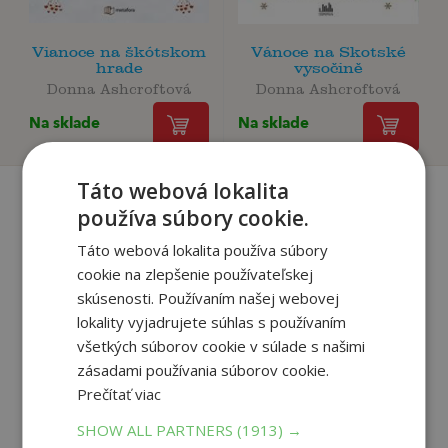
Vianoce na škótskom
Vánoce na Skotské
hrade
vysočině
Donna Ashcroftová
Donna Ashcroftová
Na sklade
Na sklade
Táto webová lokalita
používa súbory cookie.
Recenzie čitateľov
Táto webová lokalita používa súbory
cookie na zlepšenie používateľskej
skúsenosti. Používaním našej webovej
Napíšte recenziu a môžete vyhrať
lokality vyjadrujete súhlas s používaním
všetkých súborov cookie v súlade s našimi
Ako sa vám páčila kniha?
zásadami používania súborov cookie.
Prečítať viac
PRIDAŤ RECENZIU
SHOW ALL PARTNERS
(1913) →