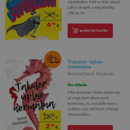
superhrdina. Keď sa však objaví
Lukov dvojník z inej planéty,
zdá sa, že...
9
,95
€
4
,95
€
pridať do košíka
Takmer úplne
normálna
Sunderland Hannah
Na sklade
Effie sa nedarí. Všetci okolo nej
už majú život dávno pod
kontrolou, no ona stále býva u
rodičov a po večeroch s fľašou
vína preklína...
13
,90
€
2
,95
€