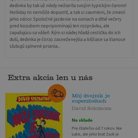
dedinka by tak už nikdy nežiarila svojím typickým čarom!
Holliday to nemôže dopustiť, a tak si zaumieni, že zmení
jeho názor. Spoločné jazdenie na saniach a dlhé večery
pred kozubom nepripomínajú len rozprávku, ale
zapaľujúcu sa vášeň. Kým si nádej hľadá cestičku do ich
duší, dedinka je čoraz zasneženejšia a blížiace sa Vianoce
sľubujú splnené priania...
Extra akcia len u nás
Môj dvojník je
superzloduch
David Solomons
Na sklade
Pre čitateľov od 7 rokov. Nie
Luke, ale jeho brat Zack je