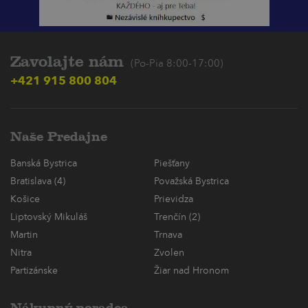
Zavolajte nám
(Po-Pia 8:00-17:00)
+421 915 800 804
Naše Predajne
Banská Bystrica
Piešťany
Bratislava (4)
Považská Bystrica
Košice
Prievidza
Liptovský Mikuláš
Trenčín (2)
Martin
Trnava
Nitra
Zvolen
Partizánske
Žiar nad Hronom