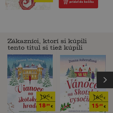
pridať do košíka
Zákazníci, ktorí si kúpili
tento titul si tiež kúpili
19
16
,99
,68
€
€
18
15
,99
,85
€
€