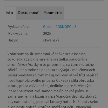
Info
Dostupnosť
Parametre
Vydavateľstvo:
Grada - COSMOPOLIS
Rok vydania:
2025
Jazyk:
slovenský
Vzduchom sa šíri omamná vôňa škorice a horúcej
čokolády, a za oknami žiaria svetielka vianočných
stromčekov. Všetkým to pripomína, na čom skutočne
záleží... lebo radosť a pokoj sa skrývajú v maličkostiach.
Jasnú predstavu o tom má aj Holliday, ktorá túži napísať
novú kapitolu svojho príbehu. Odkedy zažila obrovskú
stratu, práca vo Vianočnej dedinke je pre ňu všetkým.
Ibaže charizmatický Damon má úplne iné plány. Je
zameraný len na biznis a chce Vianočnú dedinku zbúrať,
aby namiesto nej postavil luxusný hotel. Možno si v sebe
aj on nesie bolesť, ktorú sa snaží potlačiť... Vianočná