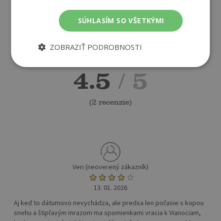
SÚHLASÍM SO VŠETKÝMI
ZOBRAZIŤ PODROBNOSTI
4.5
/ 5
(
2 recenzie
)
Veri (neoverený zákazník)
13. 01. 2026
Aj keď to dátumovo nevychádza, ale predsa len počasie s kopou
snehu a štipľavým mrazom ma spomienkami vracia k Vianociam,