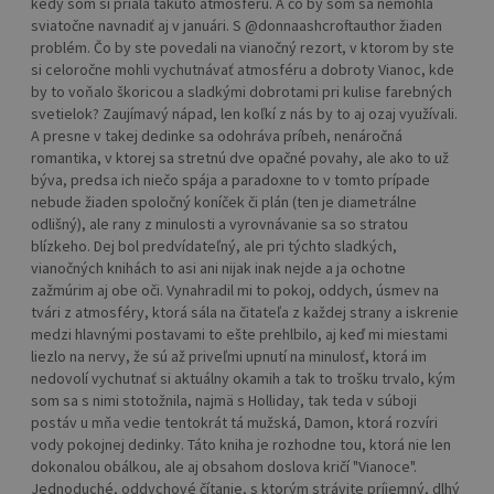
kedy som si priala takúto atmosféru. A čo by som sa nemohla
sviatočne navnadiť aj v januári. S @donnaashcroftauthor žiaden
problém. Čo by ste povedali na vianočný rezort, v ktorom by ste
si celoročne mohli vychutnávať atmosféru a dobroty Vianoc, kde
by to voňalo škoricou a sladkými dobrotami pri kulise farebných
svetielok? Zaujímavý nápad, len koľkí z nás by to aj ozaj využívali.
A presne v takej dedinke sa odohráva príbeh, nenáročná
romantika, v ktorej sa stretnú dve opačné povahy, ale ako to už
býva, predsa ich niečo spája a paradoxne to v tomto prípade
nebude žiaden spoločný koníček či plán (ten je diametrálne
odlišný), ale rany z minulosti a vyrovnávanie sa so stratou
blízkeho. Dej bol predvídateľný, ale pri týchto sladkých,
vianočných knihách to asi ani nijak inak nejde a ja ochotne
zažmúrim aj obe oči. Vynahradil mi to pokoj, oddych, úsmev na
tvári z atmosféry, ktorá sála na čitateľa z každej strany a iskrenie
medzi hlavnými postavami to ešte prehlbilo, aj keď mi miestami
liezlo na nervy, že sú až priveľmi upnutí na minulosť, ktorá im
nedovolí vychutnať si aktuálny okamih a tak to trošku trvalo, kým
som sa s nimi stotožnila, najmä s Holliday, tak teda v súboji
postáv u mňa vedie tentokrát tá mužská, Damon, ktorá rozvíri
vody pokojnej dedinky. Táto kniha je rozhodne tou, ktorá nie len
dokonalou obálkou, ale aj obsahom doslova kričí "Vianoce".
Jednoduché, oddychové čítanie, s ktorým strávite príjemný, dlhý