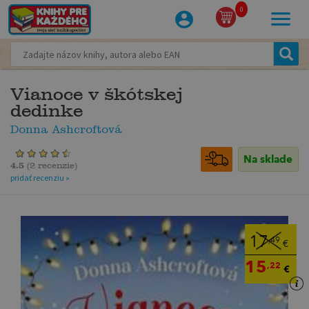
0
Vianoce v škótskej
dedinke
Donna Ashcroftová
Na sklade
4.5
(
2 recenzie
)
pridať recenziu »
17
,49
€
15
,22
€