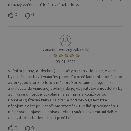
mrazivý večer a určite ľutovať nebudete.
0
0
Ivona (neoverený zákazník)
06. 01. 2026
Veľmi príjemný, oddychový, vianočný román v dedinke, v ktorej
by ma lákalo stráviť vianočný pobyt. Po prečítaní tohto románu od
autorky, od ktorej je toto u mňa prvé prečítané dielo,som sa
zamilovala do vianočnej dedinky,do jej obyvateľov a neodolala by
som káve či horúcej čokoláde na zahriatie a koláčikov od
BonniBell :) úžasná knižka na čítanie pod dekou,s horúcim
nápojom a ešte pri vianočnom stromčeku. Veľká spokojnosť s u
mňa novou objavenou spisovateľkou,snáď nesklamú ani ďalšie
diela,ktoré si budem chcieť prečítať.
0
0