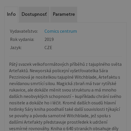
Info
Dostupnosť
Parametre
Vydavateľstvo:
Comics centrum
Rok vydania:
2019
Jazyk:
CZE
Pátý svazek velkoformátových příběhů z tajuplného světa
Artefaktů. Newyorská policejní vyšetřovatelka Sára
Pezziniová je nositelkou tajuplné Witchblade, Artefaktu s
nevídanou smrtící silou. Magická zbraň má tvar rytířské
rukavice, ale dokáže měnit svou strukturu a má mnoho
dalších neobvyklých schopností – kupříkladu chrání svého
nositele a dokáže ho i léčit. Kromě dalších osudů hlavní
hrdinky Sáry kniha poodhalí také další souvislosti týkající
se povahy a původu samotné Witchblade, jež spolu s
dalšími Artefakty představuje prostředek k udržení
vesmírné rovnováhy. Kniha o 640 stranách obsahuje díly