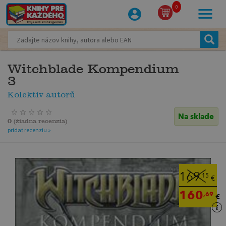
0
Witchblade Kompendium
3
Kolektiv autorů
Na sklade
0
(
žiadna recenzia
)
pridať recenziu »
169
,15
€
160
,69
€