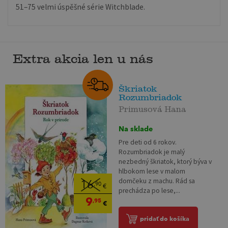
51–75 velmi úspěšné série Witchblade.
Extra akcia len u nás
Škriatok
Rozumbriadok
Primusová Hana
Na sklade
Pre deti od 6 rokov.
Rozumbriadok je malý
nezbedný škriatok, ktorý býva v
hlbokom lese v malom
domčeku z machu. Rád sa
16
,90
€
prechádza po lese,...
9
,95
€
pridať do košíka