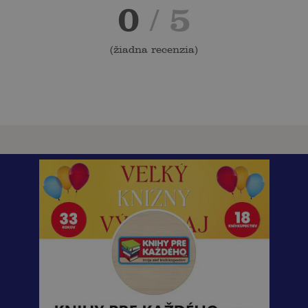
0
/ 5
(
žiadna recenzia
)