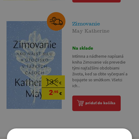
Zimovanie
May Katherine
Na sklade
Intímna a nádherne napísaná
kniha Zimovanie vás prevedie
tými najťažšími obdobiami
života, keď sa cítite vyčerpaní a
bojujete so smútkom. Všetci
13
,90
€
ich...
2
,95
€
pridať do košíka