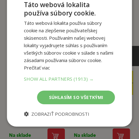
Táto webová lokalita
Zákazníci, ktorí si kúpili
používa súbory cookie.
tento titul si tiež kúpili
Táto webová lokalita používa súbory
cookie na zlepšenie používateľskej
skúsenosti. Používaním našej webovej
lokality vyjadrujete súhlas s používaním
všetkých súborov cookie v súlade s našimi
zásadami používania súborov cookie.
Prečítať viac
12
3
,10
,95
SHOW ALL PARTNERS
(1913) →
€
€
11
3
,50
,75
€
€
SÚHLASÍM SO VŠETKÝMI
Zmaturuj! z
S dinosaurami do
ZOBRAZIŤ PODROBNOSTI
literatúry 1
praveku
Kolektiv autorů
Kolektiv autorů
Na sklade
Na sklade